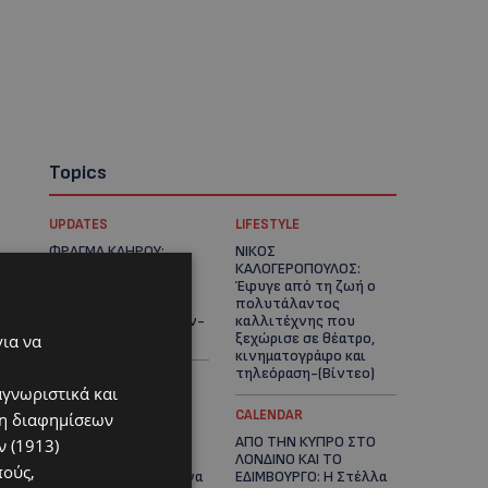
Topics
UPDATES
LIFESTYLE
ΦΡΑΓΜΑ ΚΛΗΡΟΥ:
ΝΙΚΟΣ
Πήγαν για ψάρεμα και
ΚΑΛΟΓΕΡΟΠΟΥΛΟΣ:
άφησαν πίσω τους
Έφυγε από τη ζωή ο
σκουπίδια – Εικόνες
πολυτάλαντος
που προβληματίζουν-
καλλιτέχνης που
(Φώτο)
ξεχώρισε σε θέατρο,
για να
κινηματογράφο και
τηλεόραση-(Bίντεο)
αγνωριστικά και
UPDATES
CALENDAR
ση διαφημίσεων
ΜΑΡΙΑ ΜΑΡΚΟΥ
ΑΠΟ ΤΗΝ ΚΥΠΡΟ ΣΤΟ
 (1913)
«ΠΙΚΚΟΥΑ: Τον
ΛΟΝΔΙΝΟ ΚΑΙ ΤΟ
πούς,
κατέγραψε η κάμερα να
ΕΔΙΜΒΟΥΡΓΟ: Η Στέλλα