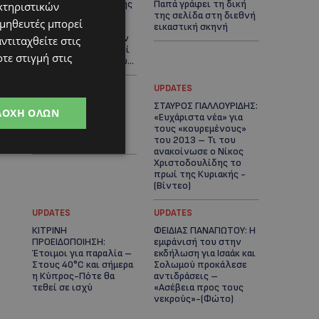
μπαίνει στο σπίτι της
Παπά γράφει τη δική
κτηριστικών
–Έλειπε στο
της σελίδα στη διεθνή
ομηθευτές μπορεί
εξωτερικό
εικαστική σκηνή
εκπροσωπώντας την
ντιταχθείτε στις
Κύπρο: «Αύριο μπορεί
τε στιγμή στις
να είναι κάποιος που...
UPDATES
UPDATES
ΦΩΤΟ: Αγνοείται
ΣΤΑΥΡΟΣ ΓΙΑΛΛΟΥΡΙΔΗΣ:
ΔΟΧΉ ΌΛΩΝ
51χρονος – Έκκληση
«Ευχάριστα νέα» για
της Αστυνομίας για
τους «κουρεμένους»
τον εντοπισμό του
του 2013 – Τι του
ανακοίνωσε ο Νίκος
Χριστοδουλίδης το
πρωί της Κυριακής -
(Βίντεο)
UPDATES
UPDATES
ΚΙΤΡΙΝΗ
ΦΕΙΔΙΑΣ ΠΑΝΑΓΙΩΤΟΥ: Η
ΠΡΟΕΙΔΟΠΟΙΗΣΗ:
εμφάνισή του στην
Έτοιμοι για παραλία –
εκδήλωση για Ισαάκ και
Στους 40°C και σήμερα
Σολωμού προκάλεσε
η Κύπρος-Πότε θα
αντιδράσεις –
τεθεί σε ισχύ
«Ασέβεια προς τους
νεκρούς»-(Φώτο)