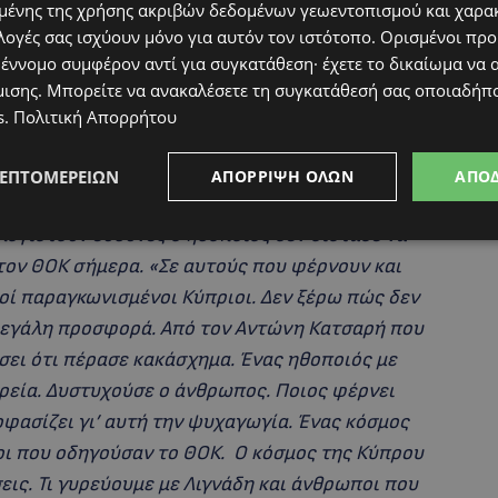
ένης της χρήσης ακριβών δεδομένων γεωεντοπισμού και χαρα
λογές σας ισχύουν μόνο για αυτόν τον ιστότοπο. Ορισμένοι πρ
 έννομο συμφέρον αντί για συγκατάθεση· έχετε το δικαίωμα να α
μισης
. Μπορείτε να ανακαλέσετε τη συγκατάθεσή σας οποιαδήπο
s
.
Πολιτική Απορρήτου
ΛΕΠΤΟΜΕΡΕΙΏΝ
ΑΠΌΡΡΙΨΗ ΌΛΩΝ
ΑΠΟ
λογιστούν ευθύνες ο ηθοποιός δεν δίστασε να
τον ΘΟΚ σήμερα. «Σε αυτούς που φέρνουν και
ί παραγκωνισμένοι Κύπριοι. Δεν ξέρω πώς δεν
μεγάλη προσφορά. Από τον Αντώνη Κατσαρή που
σει ότι πέρασε κακάσχημα. Ένας ηθοποιός με
ρεία. Δυστυχούσε ο άνθρωπος. Ποιος φέρνει
φασίζει γι’ αυτή την ψυχαγωγία. Ένας κόσμος
ι που οδηγούσαν το ΘΟΚ. Ο κόσμος της Κύπρου
εις. Τι γυρεύουμε με Λιγνάδη και άνθρωποι που