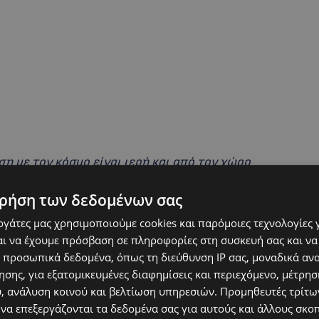
ση με τον κόσμο είναι ιερή και από τον χώρο
αν και εκτιμήθηκαν. Αυτούς να έχουν υπόψη ως
ρήση των δεδομένων σας
ατα που περνάνε κατά καιρούς από κάθε χώρο.
εργάτες μας χρησιμοποιούμε cookies και παρόμοιες τεχνολογίες 
ι να έχουμε πρόσβαση σε πληροφορίες στη συσκευή σας και να
 προσωπικά δεδομένα, όπως τη διεύθυνση IP σας, μοναδικά αν
 αυτά τα πρόσωπα; Έχουμε Κύπριους που μπορούν να
σης, για εξατομικευμένες διαφημίσεις και περιεχόμενο, μέτρη
εται εδώ και χρόνια και δεν μιλούμε;»
.
υ, ανάλυση κοινού και βελτίωση υπηρεσιών.
Προμηθευτές τρίτων
 να επεξεργάζονται τα δεδομένα σας για αυτούς και άλλους σκο