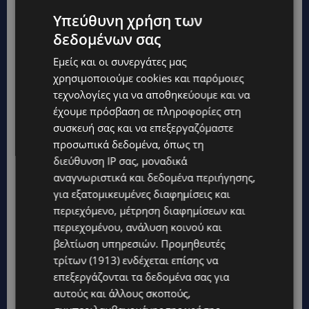
έρθει….!!
Υπεύθυνη χρήση των
δεδομένων σας
Γιατί παιδικό βιβλίο και όχι κάτι άλλο;
Εμείς και οι συνεργάτες μας
χρησιμοποιούμε cookies και παρόμοιες
Γιατί η αθωότητα ενός παιδιού με εκφράζει πιο
τεχνολογίες για να αποθηκεύουμε και να
πολύ και θεωρώ ότι χρειάζεται να δίνουμε
έχουμε πρόσβαση σε πληροφορίες στη
συσκευή σας και να επεξεργαζόμαστε
παραδείγματα και να πλάσουμε τους
προσωπικά δεδομένα, όπως τη
χαρακτήρες των μικρών παιδιών με σωστά
διεύθυνση IP σας, μοναδικά
παραδείγματα και με αγάπη! Εξάλλου δεν είμαι
αναγνωριστικά και δεδομένα περιήγησης,
η καλύτερη και η πιο έμπειρη πένα ώστε να
για εξατομικευμένες διαφημίσεις και
μπορώ να προσεγγίσω με σοβαρότητα τον
περιεχόμενο, μέτρηση διαφημίσεων και
ενήλικα. Η χαρά που θα πάρει ένα παιδί που θα
περιεχομένου, ανάλυση κοινού και
βελτίωση υπηρεσιών.
Προμηθευτές
ταξιδέψει με το δικό μου παραμύθι είναι πιο
τρίτων (1913)
ενδέχεται επίσης να
σημαντική για μένα από το να με διαβάσει
επεξεργάζονται τα δεδομένα σας για
ένας μεγαλύτερος!
αυτούς και άλλους σκοπούς,