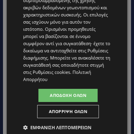
συμπεριλαμβανομένης της χρήσης
Ποια είναι η σχέση σου με τα παιδιά;
ακριβών δεδομένων γεωεντοπισμού και
χαρακτηριστικών συσκευής. Οι επιλογές
σας ισχύουν μόνο για αυτόν τον
Τα παιδιά τα λατρεύω! Ίσως γιατί
ιστότοπο. Ορισμένοι προμηθευτές
αναπολώντας την δικιά μου ζωή, η παιδική μου
μπορεί να βασίζονται σε έννομο
ηλικία ήταν η πιο άμορφη! Ανέμελη γεμάτη
συμφέρον αντί για συγκατάθεση· έχετε το
ερωτηματικά και δίψα για ζωή! Όλα τα
δικαίωμα να αντιταχθείτε στις
Ρυθμίσεις
παιδάκια που συναντώ μπροστά μου, μου
διαφήμισης
. Μπορείτε να ανακαλέσετε τη
θυμίζουν το τι ωραίο πράγμα είναι να είσαι
συγκατάθεσή σας οποιαδήποτε στιγμή
στις
Ρυθμίσεις cookies
.
Πολιτική
παιδί! Πάντα αγαπούσα τα παιδιά! Τα αθώα
Απορρήτου
βλέμματα και χαμόγελα τους!
ΑΠΟΔΟΧΉ ΌΛΩΝ
Τώρα που παντρεύτηκες με την αγαπημένη
ΑΠΌΡΡΙΨΗ ΌΛΩΝ
σου, σκέφτεσαι να γίνεις πατέρας;
ΕΜΦΆΝΙΣΗ ΛΕΠΤΟΜΕΡΕΙΏΝ