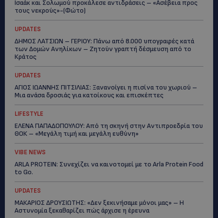
Ισαάκ και Σολωμού προκάλεσε αντιδράσεις – «Ασέβεια προς
τους νεκρούς»-(Φώτο)
UPDATES
ΔΗΜΟΣ ΛΑΤΣΙΩΝ – ΓΕΡΙΟΥ: Πάνω από 8.000 υπογραφές κατά
των Δομών Ανηλίκων – Ζητούν γραπτή δέσμευση από το
Κράτος
UPDATES
ΑΓΙΟΣ ΙΩΑΝΝΗΣ ΠΙΤΣΙΛΙΑΣ: Ξανανοίγει η πισίνα του χωριού –
Μια ανάσα δροσιάς για κατοίκους και επισκέπτες
LIFESTYLE
ΕΛΕΝΑ ΠΑΠΑΔΟΠΟΥΛΟΥ: Από τη σκηνή στην Αντιπροεδρία του
ΘΟΚ – «Μεγάλη τιμή και μεγάλη ευθύνη»
VIBE NEWS
ARLA PROTEIN: Συνεχίζει να καινοτομεί με το Arla Protein Food
to Go.
UPDATES
ΜΑΚΑΡΙΟΣ ΔΡΟΥΣΙΩΤΗΣ: «Δεν ξεκινήσαμε μόνοι μας» – Η
Αστυνομία ξεκαθαρίζει πώς άρχισε η έρευνα