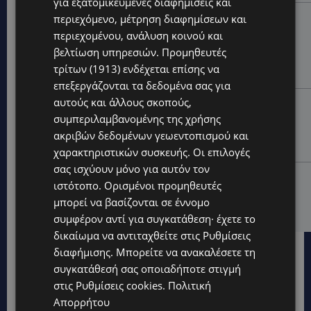
για εξατομικευμένες διαφημίσεις και
UPDATES
περιεχόμενο, μέτρηση διαφημίσεων και
περιεχομένου, ανάλυση κοινού και
ΜΑΡΙΑ ΜΑΡΚΟΥ «ΠΙΚΚΟΥΑ: Τον κατέγραψε η κάμερα να
μπαίνει στο σπίτι της –Έλειπε στο εξωτερικό
βελτίωση υπηρεσιών.
Προμηθευτές
εκπροσωπώντας την Κύπρο: «Αύριο μπορεί να είναι
τρίτων (1913)
ενδέχεται επίσης να
κάποιος που...
επεξεργάζονται τα δεδομένα σας για
αυτούς και άλλους σκοπούς,
CALENDAR
συμπεριλαμβανομένης της χρήσης
ΑΠΟ ΤΗΝ ΚΥΠΡΟ ΣΤΟ ΛΟΝΔΙΝΟ ΚΑΙ ΤΟ ΕΔΙΜΒΟΥΡΓΟ: Η
Στέλλα Παπά γράφει τη δική της σελίδα στη διεθνή
ακριβών δεδομένων γεωεντοπισμού και
εικαστική σκηνή
χαρακτηριστικών συσκευής. Οι επιλογές
σας ισχύουν μόνο για αυτόν τον
UPDATES
ιστότοπο. Ορισμένοι προμηθευτές
ΦΩΤΟ: Αγνοείται 51χρονος – Έκκληση της
μπορεί να βασίζονται σε έννομο
Αστυνομίας για τον εντοπισμό του
συμφέρον αντί για συγκατάθεση· έχετε το
δικαίωμα να αντιταχθείτε στις
Ρυθμίσεις
διαφήμισης
. Μπορείτε να ανακαλέσετε τη
συγκατάθεσή σας οποιαδήποτε στιγμή
στις
Ρυθμίσεις cookies
.
Πολιτική
Απορρήτου