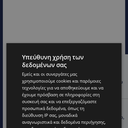
Υπεύθυνη χρήση των
δεδομένων σας
Hot this week
Εμείς και οι συνεργάτες μας
UPDATES
χρησιμοποιούμε cookies και παρόμοιες
ΦΡΑΓΜΑ ΚΛΗΡΟΥ: Πήγαν για ψάρεμα και άφησαν πίσω
τους σκουπίδια – Εικόνες που προβληματίζουν-
τεχνολογίες για να αποθηκεύουμε και να
(Φώτο)
έχουμε πρόσβαση σε πληροφορίες στη
συσκευή σας και να επεξεργαζόμαστε
LIFESTYLE
προσωπικά δεδομένα, όπως τη
ΝΙΚΟΣ ΚΑΛΟΓΕΡΟΠΟΥΛΟΣ: Έφυγε από τη ζωή ο
διεύθυνση IP σας, μοναδικά
πολυτάλαντος καλλιτέχνης που ξεχώρισε σε θέατρο,
αναγνωριστικά και δεδομένα περιήγησης,
κινηματογράφο και τηλεόραση-(Bίντεο)