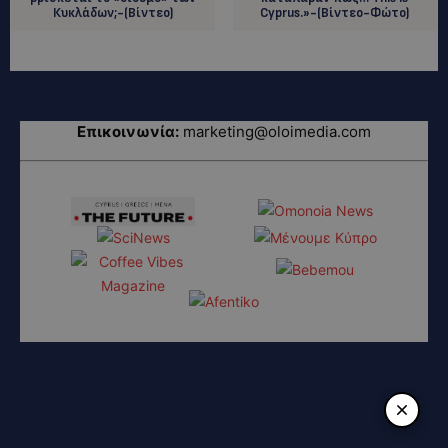
Κυκλάδων;-(Βίντεο)
Cyprus.»-(Βίντεο-Φώτο)
Επικοινωνία:
marketing@oloimedia.com