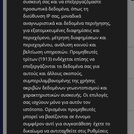
συσκευή σας και να επεξεργαζόμαστε
προσωπικά δεδομένα, όπως τη
Hot this week
διεύθυνση IP σας, μοναδικά
UPDATES
αναγνωριστικά και δεδομένα περιήγησης,
ΧΩΡΙΣ ΣΩΣΣΙΒΙΟ Η ΘΑΛΑΣΣΙΑ ΣΥΝΔΕΣΗ ΚΥΠΡΟΥ-
για εξατομικευμένες διαφημίσεις και
ΕΛΛΑΔΑΣ: «Χωρίς επιδότηση το πλοίο δεν θα
περιεχόμενο, μέτρηση διαφημίσεων και
ξανασηκώσει άγκυρα»
περιεχομένου, ανάλυση κοινού και
βελτίωση υπηρεσιών.
Προμηθευτές
STORIES
τρίτων (1913)
ενδέχεται επίσης να
ΜΑΡΙΝΟΣ ΚΩΝΣΤΑΝΤΙΝΙΔΗΣ: Οι πρωτοβουλίες για να
επεξεργάζονται τα δεδομένα σας για
ξαναζωντανέψει η Μακαρίου και το κέντρο της
Λευκωσίας-(Βίντεο)
αυτούς και άλλους σκοπούς,
συμπεριλαμβανομένης της χρήσης
UPDATES
ακριβών δεδομένων γεωεντοπισμού και
ΤΡΟΧΑΙΟ ΣΤΗΝ ΛΕΥΚΩΣΙΑ: Χειροπέδες και στη σύζυγο
χαρακτηριστικών συσκευής. Οι επιλογές
του 27χρονου – Φέρεται να παραπλάνησε την
σας ισχύουν μόνο για αυτόν τον
Αστυνομία
ιστότοπο. Ορισμένοι προμηθευτές
μπορεί να βασίζονται σε έννομο
UPDATES
συμφέρον αντί για συγκατάθεση· έχετε το
ΔΕΝ ΥΠΟΧΩΡΕΙ Ο ΚΑΥΣΩΝΑΣ: Νέα κίτρινη
προειδοποίηση για 40άρια – Πότε τίθεται σε ισχύ
δικαίωμα να αντιταχθείτε στις
Ρυθμίσεις