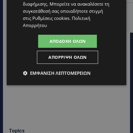
διαφήμισης
. Μπορείτε να ανακαλέσετε τη
UPDATES
συγκατάθεσή σας οποιαδήποτε στιγμή
VIRAL: Κοράκι πήρε στο κυνήγι γυναίκα – Η
στις
Ρυθμίσεις cookies
.
Πολιτική
απρόσμενη επίθεση καταγράφηκε σε βίντεο
Απορρήτου
ΑΠΟΔΟΧΉ ΌΛΩΝ
ΑΠΌΡΡΙΨΗ ΌΛΩΝ
ΕΜΦΆΝΙΣΗ ΛΕΠΤΟΜΕΡΕΙΏΝ
Topics