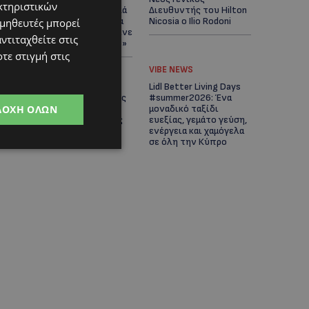
κτηριστικών
Άνοιξε ο δρόμος, αλλά
Διευθυντής του Hilton
άρχισαν τα παράπονα
Nicosia ο Ilio Rodoni
ομηθευτές μπορεί
των πολιτών – «Έγινε
ντιταχθείτε στις
σωστά ο σχεδιασμός;»
τε στιγμή στις
VIBE NEWS
VIBE NEWS
Η Peugeot είναι ο
Lidl Better Living Days
επίσημος συνεργάτης
#summer2026: Ένα
ΔΟΧΉ ΌΛΩΝ
του Φεστιβάλ
μοναδικό ταξίδι
Κινηματογράφου της
ευεξίας, γεμάτο γεύση,
Βενετίας
ενέργεια και χαμόγελα
σε όλη την Κύπρο