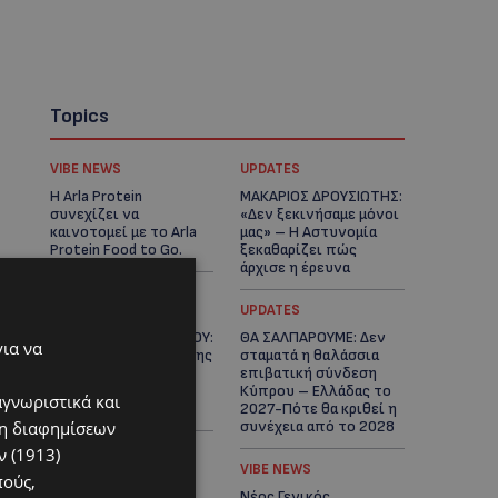
Topics
VIBE NEWS
UPDATES
Η Arla Protein
ΜΑΚΑΡΙΟΣ ΔΡΟΥΣΙΩΤΗΣ:
συνεχίζει να
«Δεν ξεκινήσαμε μόνοι
καινοτομεί με το Arla
μας» – Η Αστυνομία
Protein Food to Go.
ξεκαθαρίζει πώς
άρχισε η έρευνα
UPDATES
UPDATES
ΜΟΝΗ ΑΓΙΟΥ ΝΕΟΦΥΤΟΥ:
ΘΑ ΣΑΛΠΑΡΟΥΜΕ: Δεν
για να
«Για αποκατάσταση της
σταματά η θαλάσσια
αλήθειας» – Όλα
επιβατική σύνδεση
ξεκίνησαν για ένα
Κύπρου – Ελλάδας το
αγνωριστικά και
δωμάτιο
2027-Πότε θα κριθεί η
ση διαφημίσεων
συνέχεια από το 2028
 (1913)
UPDATES
VIBE NEWS
πούς,
ΛΕΩΦΟΡΟΣ ΤΣΕΡΙΟΥ:
Νέος Γενικός