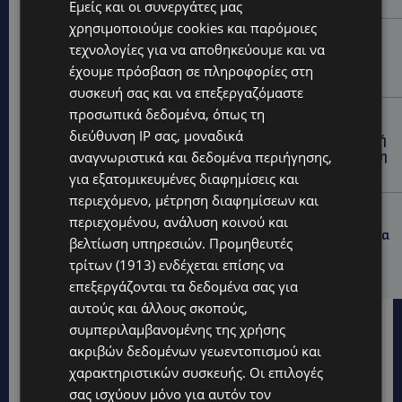
Εμείς και οι συνεργάτες μας
χρησιμοποιούμε cookies και παρόμοιες
UPDATES
τεχνολογίες για να αποθηκεύουμε και να
ΜΟΝΗ ΑΓΙΟΥ ΝΕΟΦΥΤΟΥ: «Για αποκατάσταση της
έχουμε πρόσβαση σε πληροφορίες στη
αλήθειας» – Όλα ξεκίνησαν για ένα δωμάτιο
συσκευή σας και να επεξεργαζόμαστε
προσωπικά δεδομένα, όπως τη
UPDATES
διεύθυνση IP σας, μοναδικά
ΘΑ ΣΑΛΠΑΡΟΥΜΕ: Δεν σταματά η θαλάσσια επιβατική
αναγνωριστικά και δεδομένα περιήγησης,
σύνδεση Κύπρου – Ελλάδας το 2027-Πότε θα κριθεί η
συνέχεια από το 2028
για εξατομικευμένες διαφημίσεις και
περιεχόμενο, μέτρηση διαφημίσεων και
UPDATES
περιεχομένου, ανάλυση κοινού και
ΛΕΩΦΟΡΟΣ ΤΣΕΡΙΟΥ: Άνοιξε ο δρόμος, αλλά άρχισαν τα
βελτίωση υπηρεσιών.
Προμηθευτές
παράπονα των πολιτών – «Έγινε σωστά ο
τρίτων (1913)
ενδέχεται επίσης να
σχεδιασμός;»
επεξεργάζονται τα δεδομένα σας για
αυτούς και άλλους σκοπούς,
συμπεριλαμβανομένης της χρήσης
ακριβών δεδομένων γεωεντοπισμού και
χαρακτηριστικών συσκευής. Οι επιλογές
σας ισχύουν μόνο για αυτόν τον