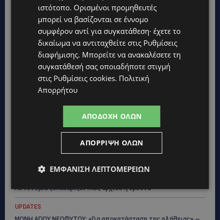
ιστότοπο. Ορισμένοι προμηθευτές
μπορεί να βασίζονται σε έννομο
συμφέρον αντί για συγκατάθεση· έχετε το
δικαίωμα να αντιταχθείτε στις
Ρυθμίσεις
διαφήμισης
. Μπορείτε να ανακαλέσετε τη
συγκατάθεσή σας οποιαδήποτε στιγμή
στις
Ρυθμίσεις cookies
.
Πολιτική
Απορρήτου
Topics
ΑΠΟΔΟΧΉ ΌΛΩΝ
VIBE NEWS
Η Arla Protein συνεχίζει να καινοτομεί με το Arla Protein Food
ΑΠΌΡΡΙΨΗ ΌΛΩΝ
to Go.
ΕΜΦΆΝΙΣΗ ΛΕΠΤΟΜΕΡΕΙΏΝ
UPDATES
ΜΑΚΑΡΙΟΣ ΔΡΟΥΣΙΩΤΗΣ: «Δεν ξεκινήσαμε μόνοι μας» – Η
Αστυνομία ξεκαθαρίζει πώς άρχισε η έρευνα
UPDATES
ΜΟΝΗ ΑΓΙΟΥ ΝΕΟΦΥΤΟΥ: «Για αποκατάσταση της αλήθειας» –