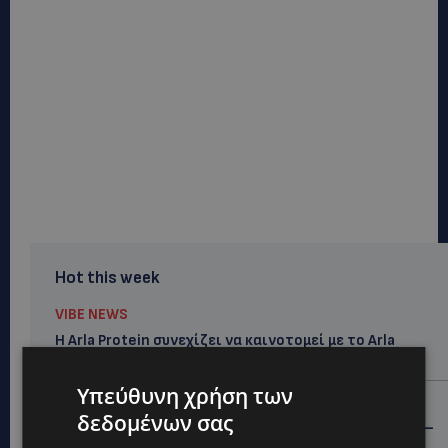
Hot this week
VIBE NEWS
Η Arla Protein συνεχίζει να καινοτομεί με το Arla
Protein Food to Go.
Υπεύθυνη χρήση των
UPDATES
δεδομένων σας
ΜΑΚΑΡΙΟΣ ΔΡΟΥΣΙΩΤΗΣ: «Δεν ξεκινήσαμε μόνοι μας» –
Η Αστυνομία ξεκαθαρίζει πώς άρχισε η έρευνα