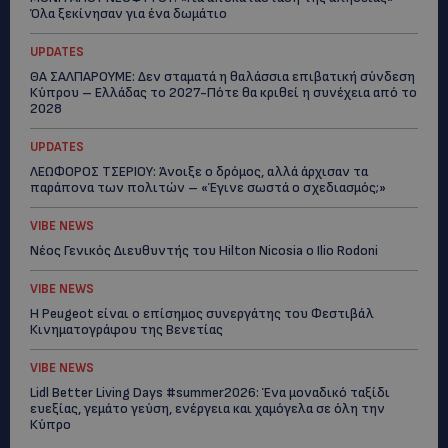
Όλα ξεκίνησαν για ένα δωμάτιο
UPDATES
ΘΑ ΣΑΛΠΑΡΟΥΜΕ: Δεν σταματά η θαλάσσια επιβατική σύνδεση
Κύπρου – Ελλάδας το 2027-Πότε θα κριθεί η συνέχεια από το
2028
UPDATES
ΛΕΩΦΟΡΟΣ ΤΣΕΡΙΟΥ: Άνοιξε ο δρόμος, αλλά άρχισαν τα
παράπονα των πολιτών – «Έγινε σωστά ο σχεδιασμός;»
VIBE NEWS
Νέος Γενικός Διευθυντής του Hilton Nicosia ο Ilio Rodoni
VIBE NEWS
Η Peugeot είναι ο επίσημος συνεργάτης του Φεστιβάλ
Κινηματογράφου της Βενετίας
VIBE NEWS
Lidl Better Living Days #summer2026: Ένα μοναδικό ταξίδι
ευεξίας, γεμάτο γεύση, ενέργεια και χαμόγελα σε όλη την
Κύπρο