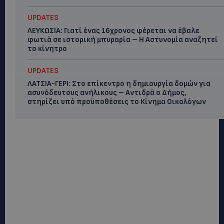
UPDATES
ΛΕΥΚΩΣΙΑ: Γιατί ένας 16χρονος φέρεται να έβαλε
φωτιά σε ιστορική μπυραρία – Η Αστυνομία αναζητεί
το κίνητρο
UPDATES
ΛΑΤΣΙΑ-ΓΕΡΙ: Στο επίκεντρο η δημιουργία δομών για
ασυνόδευτους ανήλικους – Αντιδρά ο Δήμος,
στηρίζει υπό προϋποθέσεις το Κίνημα Οικολόγων