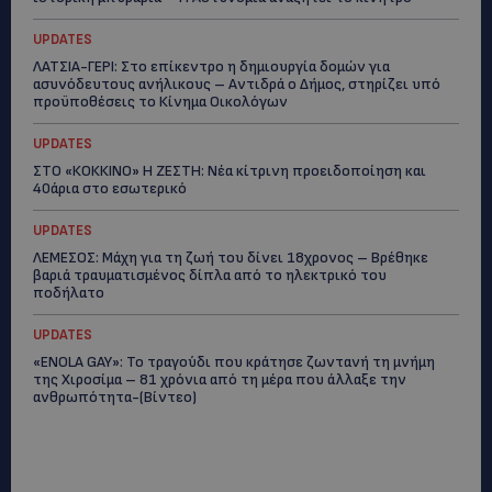
UPDATES
ΛΑΤΣΙΑ-ΓΕΡΙ: Στο επίκεντρο η δημιουργία δομών για
ασυνόδευτους ανήλικους – Αντιδρά ο Δήμος, στηρίζει υπό
προϋποθέσεις το Κίνημα Οικολόγων
UPDATES
ΣΤΟ «ΚΟΚΚΙΝΟ» Η ΖΕΣΤΗ: Νέα κίτρινη προειδοποίηση και
40άρια στο εσωτερικό
UPDATES
ΛΕΜΕΣΟΣ: Μάχη για τη ζωή του δίνει 18χρονος – Βρέθηκε
βαριά τραυματισμένος δίπλα από το ηλεκτρικό του
ποδήλατο
UPDATES
«ENOLA GAY»: Το τραγούδι που κράτησε ζωντανή τη μνήμη
της Χιροσίμα – 81 χρόνια από τη μέρα που άλλαξε την
ανθρωπότητα-(Bίντεο)