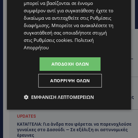
μπορεί να βασίζονται σε έννομο
συμφέρον αντί για συγκατάθεση· έχετε το
δικαίωμα να αντιταχθείτε στις
Ρυθμίσεις
διαφήμισης
. Μπορείτε να ανακαλέσετε τη
συγκατάθεσή σας οποιαδήποτε στιγμή
Hot this week
στις
Ρυθμίσεις cookies
.
Πολιτική
Απορρήτου
STORIES
ΓΕΝΕΘΛΙΟΣ ΗΜΕΡΑ: Η ηλικία είναι μόνο ένας αριθμός –
ΑΠΟΔΟΧΉ ΌΛΩΝ
Οι άνθρωποι και οι στιγμές είναι η πραγματική μας
ιστορία
ΑΠΌΡΡΙΨΗ ΌΛΩΝ
STORIES
ΕΛΕΝΑ ΑΝΤΩΝΙΑΔΟΥ: Αγώνας ζωής για τη 37χρονη
ΕΜΦΆΝΙΣΗ ΛΕΠΤΟΜΕΡΕΙΏΝ
μητέρα τριών παιδιών – Έρανος για τη θεραπεία της
στην Αγγλία
UPDATES
ΚΑΤΑΓΓΕΛΙΑ: Για άνδρα που φέρεται να παρενοχλούσε
γυναίκες στο Δασούδι – Σε εξέλιξη οι αστυνομικές
έρευνες