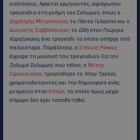
συλλόγους. Αρκετοί ερμηνευτές, αφιέρωσαν
τραγούδια στη μνήμη του Σολωμού, όπως ο
Δημήτρης Μητροπάνος
το
Πάντα Γελαστοί
και ο
Διονύσης Σαββόπουλος
το
Ωδή στον Γεώργιο
Καραϊσκάκη
, ένα τραγούδι το οποίο υπήρχε από
παλαιότερα. Παράλληλα, ο
Στέλιος Ρόκκος
έγραψε τη μουσική του τραγουδιού
Για τον
Σολωμό Σολωμού
, ενώ τέλος, ο
Νότης
Σφακιανάκης
τραγούδησε το
Ήταν Τρελός
,
χρηματοδοτώντας και την δημιουργία ενός
μνημείου στην
Κύπρο
, το οποίο όμως μέχρι
σήμερα δεν έχει τοποθετηθεί.