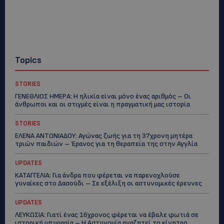
Topics
STORIES
ΓΕΝΕΘΛΙΟΣ ΗΜΕΡΑ: Η ηλικία είναι μόνο ένας αριθμός – Οι
άνθρωποι και οι στιγμές είναι η πραγματική μας ιστορία
STORIES
ΕΛΕΝΑ ΑΝΤΩΝΙΑΔΟΥ: Αγώνας ζωής για τη 37χρονη μητέρα
τριών παιδιών – Έρανος για τη θεραπεία της στην Αγγλία
UPDATES
ΚΑΤΑΓΓΕΛΙΑ: Για άνδρα που φέρεται να παρενοχλούσε
γυναίκες στο Δασούδι – Σε εξέλιξη οι αστυνομικές έρευνες
UPDATES
ΛΕΥΚΩΣΙΑ: Γιατί ένας 16χρονος φέρεται να έβαλε φωτιά σε
ιστορική μπυραρία – Η Αστυνομία αναζητεί το κίνητρο