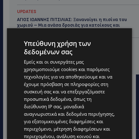
UPDATES
ΑΓΙΟΣ ΙΩΑΝΝΗΣ ΠΙΤΣΙΛΙΑΣ: Ξανανοίγει η πισίνα του
χωριού – Μια ανάσα δροσιάς για κατοίκους και
επισκέπτες
Υπεύθυνη χρήση των
LIFESTYLE
δεδομένων σας
ΕΛΕΝΑ ΠΑΠΑΔΟΠΟΥΛΟΥ: Από τη σκηνή στην
Αντιπροεδρία του ΘΟΚ – «Μεγάλη τιμή και μεγάλη
Εμείς και οι συνεργάτες μας
ευθύνη»
χρησιμοποιούμε cookies και παρόμοιες
τεχνολογίες για να αποθηκεύουμε και να
έχουμε πρόσβαση σε πληροφορίες στη
συσκευή σας και να επεξεργαζόμαστε
προσωπικά δεδομένα, όπως τη
διεύθυνση IP σας, μοναδικά
αναγνωριστικά και δεδομένα περιήγησης,
για εξατομικευμένες διαφημίσεις και
περιεχόμενο, μέτρηση διαφημίσεων και
περιεχομένου, ανάλυση κοινού και