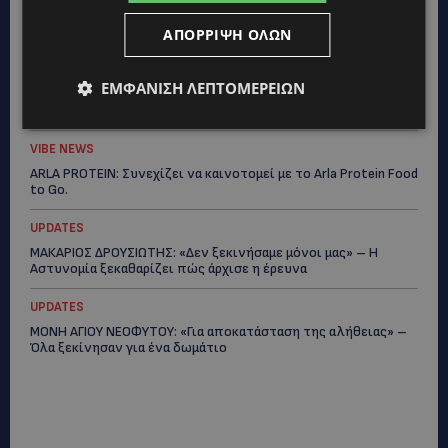
ΑΓΙΟΣ ΙΩΑΝΝΗΣ ΠΙΤΣΙΛΙΑΣ: Ξανανοίγει η πισίνα του χωριού –
Μια ανάσα δροσιάς για κατοίκους και επισκέπτες
ΑΠΌΡΡΙΨΗ ΌΛΩΝ
LIFESTYLE
ΕΜΦΆΝΙΣΗ ΛΕΠΤΟΜΕΡΕΙΏΝ
ΕΛΕΝΑ ΠΑΠΑΔΟΠΟΥΛΟΥ: Από τη σκηνή στην Αντιπροεδρία του
ΘΟΚ – «Μεγάλη τιμή και μεγάλη ευθύνη»
VIBE NEWS
ARLA PROTEIN: Συνεχίζει να καινοτομεί με το Arla Protein Food
to Go.
UPDATES
ΜΑΚΑΡΙΟΣ ΔΡΟΥΣΙΩΤΗΣ: «Δεν ξεκινήσαμε μόνοι μας» – Η
Αστυνομία ξεκαθαρίζει πώς άρχισε η έρευνα
UPDATES
ΜΟΝΗ ΑΓΙΟΥ ΝΕΟΦΥΤΟΥ: «Για αποκατάσταση της αλήθειας» –
Όλα ξεκίνησαν για ένα δωμάτιο