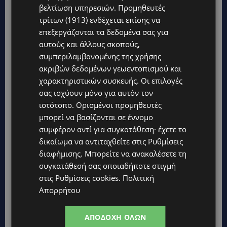
βελτίωση υπηρεσιών.
Προμηθευτές
τρίτων (1913)
ενδέχεται επίσης να
επεξεργάζονται τα δεδομένα σας για
αυτούς και άλλους σκοπούς,
συμπεριλαμβανομένης της χρήσης
Topics
ακριβών δεδομένων γεωεντοπισμού και
χαρακτηριστικών συσκευής. Οι επιλογές
UPDATES
σας ισχύουν μόνο για αυτόν τον
ΚΙΤΡΙΝΗ ΠΡΟΕΙΔΟΠΟΙΗΣΗ: Έτοιμοι για παραλία – Στους 40°C
ιστότοπο. Ορισμένοι προμηθευτές
και σήμερα η Κύπρος-Πότε θα τεθεί σε ισχύ
μπορεί να βασίζονται σε έννομο
UPDATES
συμφέρον αντί για συγκατάθεση· έχετε το
ΦΕΙΔΙΑΣ ΠΑΝΑΓΙΩΤΟΥ: Η εμφάνισή του στην εκδήλωση για
δικαίωμα να αντιταχθείτε στις
Ρυθμίσεις
Ισαάκ και Σολωμού προκάλεσε αντιδράσεις – «Ασέβεια προς
διαφήμισης
. Μπορείτε να ανακαλέσετε τη
τους νεκρούς»-(Φώτο)
συγκατάθεσή σας οποιαδήποτε στιγμή
UPDATES
στις
Ρυθμίσεις cookies
.
Πολιτική
ΔΗΜΟΣ ΛΑΤΣΙΩΝ – ΓΕΡΙΟΥ: Πάνω από 8.000 υπογραφές κατά
Απορρήτου
των Δομών Ανηλίκων – Ζητούν γραπτή δέσμευση από το
Κράτος
ΑΠΟΔΟΧΉ ΌΛΩΝ
UPDATES