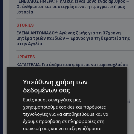
ΓΕΝΕΘΛΙΟΣ ΗΜΕΡΑ: Η ηλικία είναι μόνο ένας αριθμός –
Οι άνθρωποι και οι στιγμές είναι η πραγματική μας
ιστορία
STORIES
ΕΛΕΝΑ ΑΝΤΩΝΙΑΔΟΥ: Αγώνας ζωής για τη 37χρονη
μητέρα τριών παιδιών – Έρανος για τη θεραπεία της
στην Αγγλία
UPDATES
ΚΑΤΑΓΓΕΛΙΑ: Για άνδρα που φέρεται να παρενοχλούσε
γυναίκες στο Δασούδι – Σε εξέλιξη οι αστυνομικές
έρευνες
Υπεύθυνη χρήση των
δεδομένων σας
UPDATES
ΛΕΥΚΩΣΙΑ: Γιατί ένας 16χρονος φέρεται να έβαλε
Εμείς και οι συνεργάτες μας
φωτιά σε ιστορική μπυραρία – Η Αστυνομία αναζητεί
χρησιμοποιούμε cookies και παρόμοιες
το κίνητρο
τεχνολογίες για να αποθηκεύουμε και να
UPDATES
έχουμε πρόσβαση σε πληροφορίες στη
συσκευή σας και να επεξεργαζόμαστε
ΛΑΤΣΙΑ-ΓΕΡΙ: Στο επίκεντρο η δημιουργία δομών για
ασυνόδευτους ανήλικους – Αντιδρά ο Δήμος,