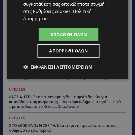
ΓΕΝΕΘΛΙΟΣ ΗΜΕΡΑ: Η ηλικία είναι μόνο ένας αριθμός – Οι
συγκατάθεσή σας οποιαδήποτε στιγμή
άνθρωποι και οι στιγμές είναι η πραγματική μας ιστορία
στις
Ρυθμίσεις cookies
.
Πολιτική
Απορρήτου
STORIES
ΕΛΕΝΑ ΑΝΤΩΝΙΑΔΟΥ: Αγώνας ζωής για τη 37χρονη μητέρα
τριών παιδιών – Έρανος για τη θεραπεία της στην Αγγλία
ΑΠΟΔΟΧΉ ΌΛΩΝ
UPDATES
ΚΑΤΑΓΓΕΛΙΑ: Για άνδρα που φέρεται να παρενοχλούσε
ΑΠΌΡΡΙΨΗ ΌΛΩΝ
γυναίκες στο Δασούδι – Σε εξέλιξη οι αστυνομικές έρευνες
UPDATES
ΕΜΦΆΝΙΣΗ ΛΕΠΤΟΜΕΡΕΙΏΝ
ΛΕΥΚΩΣΙΑ: Γιατί ένας 16χρονος φέρεται να έβαλε φωτιά σε
ιστορική μπυραρία – Η Αστυνομία αναζητεί το κίνητρο
UPDATES
ΛΑΤΣΙΑ-ΓΕΡΙ: Στο επίκεντρο η δημιουργία δομών για
ασυνόδευτους ανήλικους – Αντιδρά ο Δήμος, στηρίζει υπό
προϋποθέσεις το Κίνημα Οικολόγων
UPDATES
ΣΤΟ «ΚΟΚΚΙΝΟ» Η ΖΕΣΤΗ: Νέα κίτρινη προειδοποίηση και
40άρια στο εσωτερικό