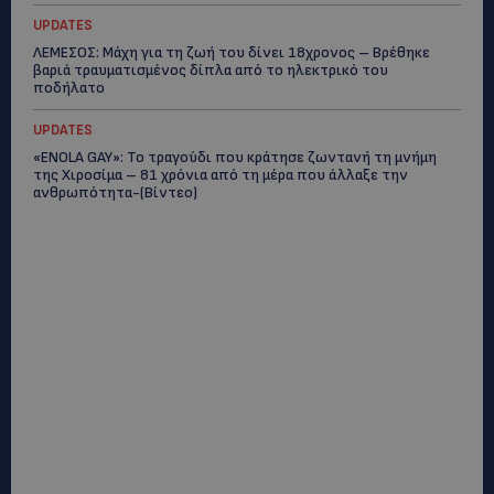
UPDATES
ΛΕΜΕΣΟΣ: Μάχη για τη ζωή του δίνει 18χρονος – Βρέθηκε
βαριά τραυματισμένος δίπλα από το ηλεκτρικό του
ποδήλατο
UPDATES
«ENOLA GAY»: Το τραγούδι που κράτησε ζωντανή τη μνήμη
της Χιροσίμα – 81 χρόνια από τη μέρα που άλλαξε την
ανθρωπότητα-(Bίντεο)