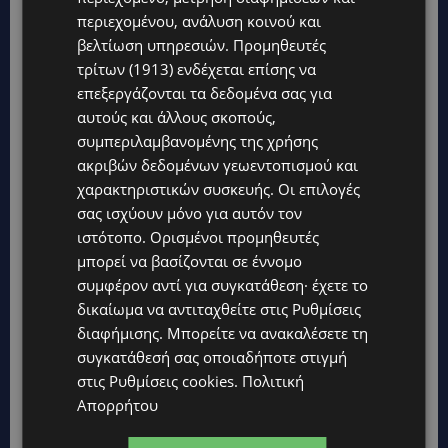
περιεχομένου, ανάλυση κοινού και
βελτίωση υπηρεσιών.
Προμηθευτές
τρίτων (1913)
ενδέχεται επίσης να
επεξεργάζονται τα δεδομένα σας για
αυτούς και άλλους σκοπούς,
συμπεριλαμβανομένης της χρήσης
ακριβών δεδομένων γεωεντοπισμού και
χαρακτηριστικών συσκευής. Οι επιλογές
σας ισχύουν μόνο για αυτόν τον
ιστότοπο. Ορισμένοι προμηθευτές
Topics
μπορεί να βασίζονται σε έννομο
συμφέρον αντί για συγκατάθεση· έχετε το
UPDATES
δικαίωμα να αντιταχθείτε στις
Ρυθμίσεις
ΦΡΑΓΜΑ ΚΛΗΡΟΥ: Πήγαν για ψάρεμα και άφησαν πίσω τους
σκουπίδια – Εικόνες που προβληματίζουν-(Φώτο)
διαφήμισης
. Μπορείτε να ανακαλέσετε τη
συγκατάθεσή σας οποιαδήποτε στιγμή
LIFESTYLE
στις
Ρυθμίσεις cookies
.
Πολιτική
ΝΙΚΟΣ ΚΑΛΟΓΕΡΟΠΟΥΛΟΣ: Έφυγε από τη ζωή ο πολυτάλαντος
Απορρήτου
καλλιτέχνης που ξεχώρισε σε θέατρο, κινηματογράφο και
τηλεόραση-(Bίντεο)