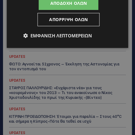
ΑΠΟΔΟΧΉ ΌΛΩΝ
UPDATES
ΜΑΡΙΑ ΜΑΡΚΟΥ «ΠΙΚΚΟΥΑ: Τον κατέγραψε η κάμερα να μπαίνει
στο σπίτι της –Έλειπε στο εξωτερικό εκπροσωπώντας την
ΑΠΌΡΡΙΨΗ ΌΛΩΝ
Κύπρο: «Αύριο μπορεί να είναι κάποιος που...
CALENDAR
ΕΜΦΆΝΙΣΗ ΛΕΠΤΟΜΕΡΕΙΏΝ
ΑΠΟ ΤΗΝ ΚΥΠΡΟ ΣΤΟ ΛΟΝΔΙΝΟ ΚΑΙ ΤΟ ΕΔΙΜΒΟΥΡΓΟ: Η Στέλλα
Παπά γράφει τη δική της σελίδα στη διεθνή εικαστική σκηνή
UPDATES
ΦΩΤΟ: Αγνοείται 51χρονος – Έκκληση της Αστυνομίας για
τον εντοπισμό του
UPDATES
ΣΤΑΥΡΟΣ ΓΙΑΛΛΟΥΡΙΔΗΣ: «Ευχάριστα νέα» για τους
«κουρεμένους» του 2013 – Τι του ανακοίνωσε ο Νίκος
Χριστοδουλίδης το πρωί της Κυριακής -(Βίντεο)
UPDATES
ΚΙΤΡΙΝΗ ΠΡΟΕΙΔΟΠΟΙΗΣΗ: Έτοιμοι για παραλία – Στους 40°C
και σήμερα η Κύπρος-Πότε θα τεθεί σε ισχύ
UPDATES