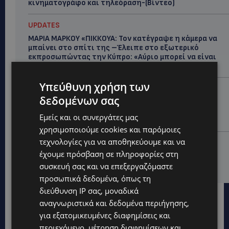
κινηματογράφο και τηλεόραση-(Bίντεο)
UPDATES
ΜΑΡΙΑ ΜΑΡΚΟΥ «ΠΙΚΚΟΥΑ: Τον κατέγραψε η κάμερα να
μπαίνει στο σπίτι της –Έλειπε στο εξωτερικό
εκπροσωπώντας την Κύπρο: «Αύριο μπορεί να είναι
κάποιος που...
Υπεύθυνη χρήση των
CALENDAR
δεδομένων σας
ΑΠΟ ΤΗΝ ΚΥΠΡΟ ΣΤΟ ΛΟΝΔΙΝΟ ΚΑΙ ΤΟ ΕΔΙΜΒΟΥΡΓΟ: Η
Στέλλα Παπά γράφει τη δική της σελίδα στη διεθνή
Εμείς και οι συνεργάτες μας
εικαστική σκηνή
χρησιμοποιούμε cookies και παρόμοιες
τεχνολογίες για να αποθηκεύουμε και να
UPDATES
έχουμε πρόσβαση σε πληροφορίες στη
ΦΩΤΟ: Αγνοείται 51χρονος – Έκκληση της
Αστυνομίας για τον εντοπισμό του
συσκευή σας και να επεξεργαζόμαστε
προσωπικά δεδομένα, όπως τη
διεύθυνση IP σας, μοναδικά
αναγνωριστικά και δεδομένα περιήγησης,
για εξατομικευμένες διαφημίσεις και
περιεχόμενο, μέτρηση διαφημίσεων και