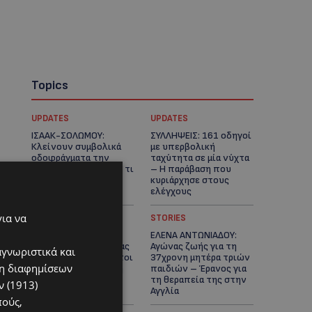
Topics
UPDATES
UPDATES
ΙΣΑΑΚ-ΣΟΛΩΜΟΥ:
ΣΥΛΛΗΨΕΙΣ: 161 οδηγοί
Κλείνουν συμβολικά
με υπερβολική
οδοφράγματα την
ταχύτητα σε μία νύχτα
Παρασκευή – Πού και τι
– Η παράβαση που
ώρα θα γίνουν οι
κυριάρχησε στους
δράσεις
ελέγχους
για να
STORIES
STORIES
ΓΕΝΕΘΛΙΟΣ ΗΜΕΡΑ: Η
ΕΛΕΝΑ ΑΝΤΩΝΙΑΔΟΥ:
ηλικία είναι μόνο ένας
Αγώνας ζωής για τη
αγνωριστικά και
αριθμός – Οι άνθρωποι
37χρονη μητέρα τριών
ση διαφημίσεων
και οι στιγμές είναι η
παιδιών – Έρανος για
πραγματική μας
τη θεραπεία της στην
 (1913)
ιστορία
Αγγλία
πούς,