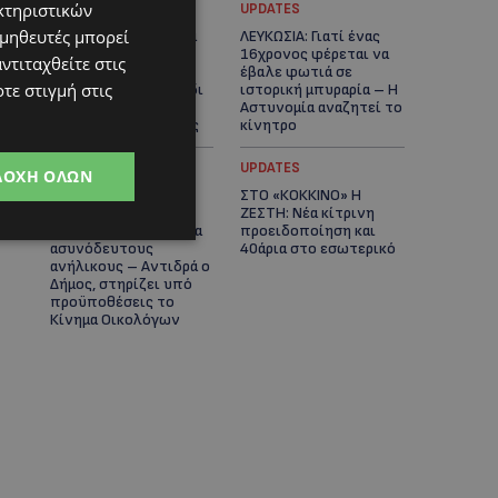
κτηριστικών
UPDATES
UPDATES
ομηθευτές μπορεί
ΚΑΤΑΓΓΕΛΙΑ: Για άνδρα
ΛΕΥΚΩΣΙΑ: Γιατί ένας
που φέρεται να
16χρονος φέρεται να
ντιταχθείτε στις
παρενοχλούσε
έβαλε φωτιά σε
τε στιγμή στις
γυναίκες στο Δασούδι
ιστορική μπυραρία – Η
– Σε εξέλιξη οι
Αστυνομία αναζητεί το
αστυνομικές έρευνες
κίνητρο
UPDATES
UPDATES
ΔΟΧΉ ΌΛΩΝ
ΛΑΤΣΙΑ-ΓΕΡΙ: Στο
ΣΤΟ «ΚΟΚΚΙΝΟ» Η
επίκεντρο η
ΖΕΣΤΗ: Νέα κίτρινη
δημιουργία δομών για
προειδοποίηση και
ασυνόδευτους
40άρια στο εσωτερικό
ανήλικους – Αντιδρά ο
Δήμος, στηρίζει υπό
προϋποθέσεις το
Κίνημα Οικολόγων