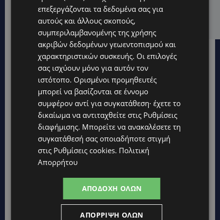
ΕΛΕΝΑ ΠΑΠΑΔΟΠΟΥΛΟΥ: Από τη σκηνή στην
επεξεργάζονται τα δεδομένα σας για
Αντιπροεδρία του ΘΟΚ – «Μεγάλη τιμή και μεγάλη
αυτούς και άλλους σκοπούς,
ευθύνη»
συμπεριλαμβανομένης της χρήσης
ακριβών δεδομένων γεωεντοπισμού και
χαρακτηριστικών συσκευής. Οι επιλογές
σας ισχύουν μόνο για αυτόν τον
ιστότοπο. Ορισμένοι προμηθευτές
μπορεί να βασίζονται σε έννομο
συμφέρον αντί για συγκατάθεση· έχετε το
δικαίωμα να αντιταχθείτε στις
Ρυθμίσεις
διαφήμισης
. Μπορείτε να ανακαλέσετε τη
συγκατάθεσή σας οποιαδήποτε στιγμή
στις
Ρυθμίσεις cookies
.
Πολιτική
Απορρήτου
ΑΠΟΔΟΧΉ ΌΛΩΝ
Topics
ΑΠΌΡΡΙΨΗ ΌΛΩΝ