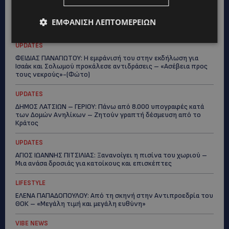
UPDATES
ΚΙΤΡΙΝΗ ΠΡΟΕΙΔΟΠΟΙΗΣΗ: Έτοιμοι για παραλία – Στους 40°C
ΕΜΦΆΝΙΣΗ ΛΕΠΤΟΜΕΡΕΙΏΝ
και σήμερα η Κύπρος-Πότε θα τεθεί σε ισχύ
UPDATES
ΦΕΙΔΙΑΣ ΠΑΝΑΓΙΩΤΟΥ: Η εμφάνισή του στην εκδήλωση για
Ισαάκ και Σολωμού προκάλεσε αντιδράσεις – «Ασέβεια προς
τους νεκρούς»-(Φώτο)
UPDATES
ΔΗΜΟΣ ΛΑΤΣΙΩΝ – ΓΕΡΙΟΥ: Πάνω από 8.000 υπογραφές κατά
των Δομών Ανηλίκων – Ζητούν γραπτή δέσμευση από το
Κράτος
UPDATES
ΑΓΙΟΣ ΙΩΑΝΝΗΣ ΠΙΤΣΙΛΙΑΣ: Ξανανοίγει η πισίνα του χωριού –
Μια ανάσα δροσιάς για κατοίκους και επισκέπτες
LIFESTYLE
ΕΛΕΝΑ ΠΑΠΑΔΟΠΟΥΛΟΥ: Από τη σκηνή στην Αντιπροεδρία του
ΘΟΚ – «Μεγάλη τιμή και μεγάλη ευθύνη»
VIBE NEWS