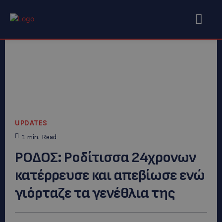
UPDATES
1
min.
Read
ΡΟΔΟΣ: Ροδίτισσα 24χρονων
κατέρρευσε και απεβίωσε ενώ
γιόρταζε τα γενέθλια της