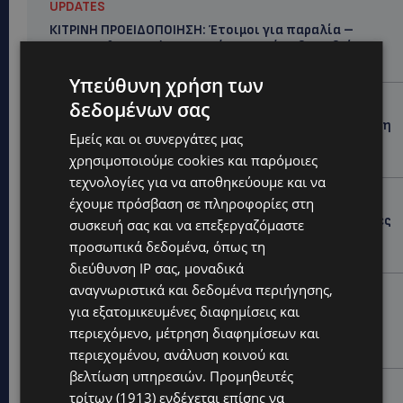
UPDATES
ΚΙΤΡΙΝΗ ΠΡΟΕΙΔΟΠΟΙΗΣΗ: Έτοιμοι για παραλία –
Στους 40°C και σήμερα η Κύπρος-Πότε θα τεθεί σε
ισχύ
Υπεύθυνη χρήση των
UPDATES
δεδομένων σας
ΦΕΙΔΙΑΣ ΠΑΝΑΓΙΩΤΟΥ: Η εμφάνισή του στην εκδήλωση
Εμείς και οι συνεργάτες μας
για Ισαάκ και Σολωμού προκάλεσε αντιδράσεις –
«Ασέβεια προς τους νεκρούς»-(Φώτο)
χρησιμοποιούμε cookies και παρόμοιες
τεχνολογίες για να αποθηκεύουμε και να
UPDATES
έχουμε πρόσβαση σε πληροφορίες στη
ΔΗΜΟΣ ΛΑΤΣΙΩΝ – ΓΕΡΙΟΥ: Πάνω από 8.000 υπογραφές
συσκευή σας και να επεξεργαζόμαστε
κατά των Δομών Ανηλίκων – Ζητούν γραπτή
προσωπικά δεδομένα, όπως τη
δέσμευση από το Κράτος
διεύθυνση IP σας, μοναδικά
αναγνωριστικά και δεδομένα περιήγησης,
UPDATES
για εξατομικευμένες διαφημίσεις και
ΑΓΙΟΣ ΙΩΑΝΝΗΣ ΠΙΤΣΙΛΙΑΣ: Ξανανοίγει η πισίνα του
περιεχόμενο, μέτρηση διαφημίσεων και
χωριού – Μια ανάσα δροσιάς για κατοίκους και
επισκέπτες
περιεχομένου, ανάλυση κοινού και
βελτίωση υπηρεσιών.
Προμηθευτές
LIFESTYLE
τρίτων (1913)
ενδέχεται επίσης να