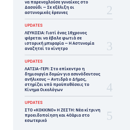
να παρενοχλούσε γυναίκες στο
Δασούδι – Σε εξέλιξη οι
αστυνομικές έρευνες
UPDATES
ΛΕΥΚΩΣΙΑ: Γιατί ένας 16χρονος
φέρεται να έβαλε φωτιά σε
ιστορική μπυραρία – Η Αστυνομία
αναζητεί το κίνητρο
UPDATES
ΛΑΤΣΙΑ-ΓΕΡΙ: Στο επίκεντρο η
δημιουργία δομών για ασυνόδευτους
ανήλικους – Αντιδρά ο Δήμος,
στηρίζει υπό προϋποθέσεις το
Κίνημα Οικολόγων
UPDATES
ΣΤΟ «ΚΟΚΚΙΝΟ» Η ΖΕΣΤΗ: Νέα κίτρινη
προειδοποίηση και 40άρια στο
εσωτερικό