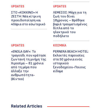
UPDATES
UPDATES
ΣΤΟ «ΚΟΚΚΙΝΟ» Η
ΛΕΜΕΣΟΣ: Μάχη για τη
ΖΕΣΤΗ: Νέα κίτρινη
ζωή του δίνει
προειδοποίηση και
18χρονος – Βρέθηκε
40άρια στο εσωτερικό
βαριά τραυματισμένος
δίπλα από το
ηλεκτρικό του
ποδήλατο
UPDATES
ΚΟΣΜΙΚΑ
«ENOLA GAY»: Το
PERNERA BEACH HOTEL:
τραγούδι που κράτησε
Εκλεκτές παρουσίες
ζωντανή τη μνήμη της
στα 50 χρόνια ενός
Χιροσίμα – 81 χρόνια
ιστορικού
από τη μέρα που
ξενοδοχείου-Ποιους
άλλαξε την
είδαμε
ανθρωπότητα-
(Bίντεο)
Related Articles