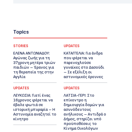
Topics
STORIES
UPDATES
ΕΛΕΝΑ ΑΝΤΩΝΙΑΔΟΥ:
ΚΑΤΑΓΓΕΛΙΑ: Για άνδρα
Αγώνας ζωής για τη
που φέρεται να
37χρονη μητέρα τριών
παρενοχλούσε
παιδιών – Έρανος για
γυναίκες στο Δασούδι
τη θεραπεία της στην
– Σε εξέλιξη οι
Αγγλία
αστυνομικές έρευνες
UPDATES
UPDATES
ΛΕΥΚΩΣΙΑ: Γιατί ένας
ΛΑΤΣΙΑ-ΓΕΡΙ: Στο
16χρονος φέρεται να
επίκεντρο η
έβαλε φωτιά σε
δημιουργία δομών για
ιστορική μπυραρία – Η
ασυνόδευτους
Αστυνομία αναζητεί το
ανήλικους – Αντιδρά ο
κίνητρο
Δήμος, στηρίζει υπό
προϋποθέσεις το
Κίνημα Οικολόγων