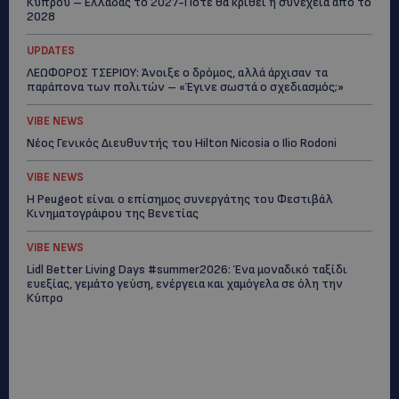
Κύπρου – Ελλάδας το 2027-Πότε θα κριθεί η συνέχεια από το
2028
UPDATES
ΛΕΩΦΟΡΟΣ ΤΣΕΡΙΟΥ: Άνοιξε ο δρόμος, αλλά άρχισαν τα
παράπονα των πολιτών – «Έγινε σωστά ο σχεδιασμός;»
VIBE NEWS
Νέος Γενικός Διευθυντής του Hilton Nicosia ο Ilio Rodoni
VIBE NEWS
Η Peugeot είναι ο επίσημος συνεργάτης του Φεστιβάλ
Κινηματογράφου της Βενετίας
VIBE NEWS
Lidl Better Living Days #summer2026: Ένα μοναδικό ταξίδι
ευεξίας, γεμάτο γεύση, ενέργεια και χαμόγελα σε όλη την
Κύπρο