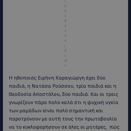
ί
σ
η
ς
δ
ύ
ο
π
α
ι
δ
ι
ώ
ν
Η ηθοποιός Ειρήνη Καραγιώργη έχει δύο
παιδιά, η Νατάσα Ρούσσου, τρία παιδιά και η
Θεοδοσία Αποστόλου, δύο παιδιά. Και οι τρεις
γνωρίζουν πάρα πολύ καλά ότι η ψυχική υγεία
των μαμάδων είναι πολύ σημαντική και
παροτρύνουν με αυτή τους την πρωτοβουλία
να το κυκλοφορήσουν σε όλες οι μητέρες, πώς