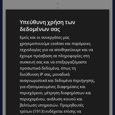
ώ
ν
π
α
Υπεύθυνη χρήση των
ι
δ
δεδομένων σας
ι
ώ
Εμείς και οι συνεργάτες μας
ν
χρησιμοποιούμε cookies και παρόμοιες
τεχνολογίες για να αποθηκεύουμε και να
έχουμε πρόσβαση σε πληροφορίες στη
συσκευή σας και να επεξεργαζόμαστε
προσωπικά δεδομένα, όπως τη
διεύθυνση IP σας, μοναδικά
αναγνωριστικά και δεδομένα περιήγησης,
για εξατομικευμένες διαφημίσεις και
περιεχόμενο, μέτρηση διαφημίσεων και
περιεχομένου, ανάλυση κοινού και
βελτίωση υπηρεσιών.
Προμηθευτές
τρίτων (1913)
ενδέχεται επίσης να