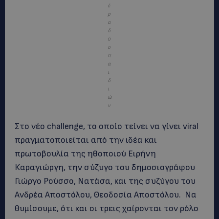
έ
ρ
α
δ
ύ
ο
π
α
ι
δ
ι
ώ
ν
Στο νέο challenge, το οποίο τείνει να γίνει viral
πραγματοποιείται από την ιδέα και
πρωτοβουλία της ηθοποιού Ειρήνη
Καραγιώργη, την σύζυγο του δημοσιογράφου
Γιώργο
Ρούσσο, Νατάσα, και της συζύγου του
Ανδρέα Αποστόλου, Θεοδοσία Αποστόλου. Να
θυμίσουμε, ότι και οι τρεις χαίρονται τον ρόλο