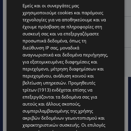
χωριού – Μια ανάσα δροσιάς για κατοίκους και
Εμείς και οι συνεργάτες μας
επισκέπτες
χρησιμοποιούμε cookies και παρόμοιες
τεχνολογίες για να αποθηκεύουμε και να
LIFESTYLE
έχουμε πρόσβαση σε πληροφορίες στη
ΕΛΕΝΑ ΠΑΠΑΔΟΠΟΥΛΟΥ: Από τη σκηνή στην
συσκευή σας και να επεξεργαζόμαστε
Αντιπροεδρία του ΘΟΚ – «Μεγάλη τιμή και μεγάλη
προσωπικά δεδομένα, όπως τη
ευθύνη»
διεύθυνση IP σας, μοναδικά
VIBE NEWS
αναγνωριστικά και δεδομένα περιήγησης,
ARLA PROTEIN: Συνεχίζει να καινοτομεί με το Arla
για εξατομικευμένες διαφημίσεις και
Protein Food to Go.
περιεχόμενο, μέτρηση διαφημίσεων και
περιεχομένου, ανάλυση κοινού και
βελτίωση υπηρεσιών.
Προμηθευτές
τρίτων (1913)
ενδέχεται επίσης να
επεξεργάζονται τα δεδομένα σας για
αυτούς και άλλους σκοπούς,
συμπεριλαμβανομένης της χρήσης
ακριβών δεδομένων γεωεντοπισμού και
χαρακτηριστικών συσκευής. Οι επιλογές