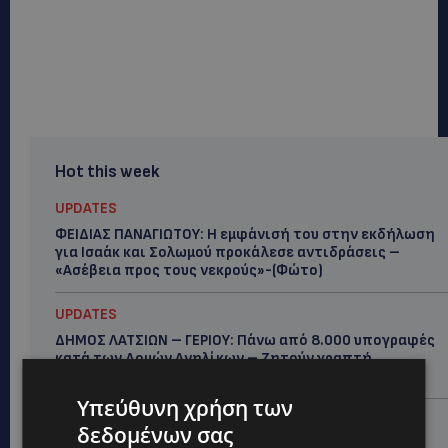
Hot this week
UPDATES
ΦΕΙΔΙΑΣ ΠΑΝΑΓΙΩΤΟΥ: Η εμφάνισή του στην εκδήλωση
για Ισαάκ και Σολωμού προκάλεσε αντιδράσεις –
«Ασέβεια προς τους νεκρούς»-(Φώτο)
UPDATES
ΔΗΜΟΣ ΛΑΤΣΙΩΝ – ΓΕΡΙΟΥ: Πάνω από 8.000 υπογραφές
κατά των Δομών Ανηλίκων – Ζητούν γραπτή
δέσμευση από το Κράτος
Υπεύθυνη χρήση των
UPDATES
δεδομένων σας
ΑΓΙΟΣ ΙΩΑΝΝΗΣ ΠΙΤΣΙΛΙΑΣ: Ξανανοίγει η πισίνα του