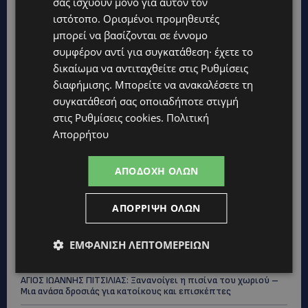
σας ισχύουν μόνο για αυτόν τον
ιστότοπο. Ορισμένοι προμηθευτές
μπορεί να βασίζονται σε έννομο
συμφέρον αντί για συγκατάθεση· έχετε το
δικαίωμα να αντιταχθείτε στις
Ρυθμίσεις
διαφήμισης
. Μπορείτε να ανακαλέσετε τη
Topics
συγκατάθεσή σας οποιαδήποτε στιγμή
στις
Ρυθμίσεις cookies
.
Πολιτική
UPDATES
Απορρήτου
ΦΕΙΔΙΑΣ ΠΑΝΑΓΙΩΤΟΥ: Η εμφάνισή του στην εκδήλωση για
Ισαάκ και Σολωμού προκάλεσε αντιδράσεις – «Ασέβεια προς
ΑΠΟΔΟΧΉ ΌΛΩΝ
τους νεκρούς»-(Φώτο)
UPDATES
ΑΠΌΡΡΙΨΗ ΌΛΩΝ
ΔΗΜΟΣ ΛΑΤΣΙΩΝ – ΓΕΡΙΟΥ: Πάνω από 8.000 υπογραφές κατά
των Δομών Ανηλίκων – Ζητούν γραπτή δέσμευση από το
Κράτος
ΕΜΦΆΝΙΣΗ ΛΕΠΤΟΜΕΡΕΙΏΝ
UPDATES
ΑΓΙΟΣ ΙΩΑΝΝΗΣ ΠΙΤΣΙΛΙΑΣ: Ξανανοίγει η πισίνα του χωριού –
Μια ανάσα δροσιάς για κατοίκους και επισκέπτες