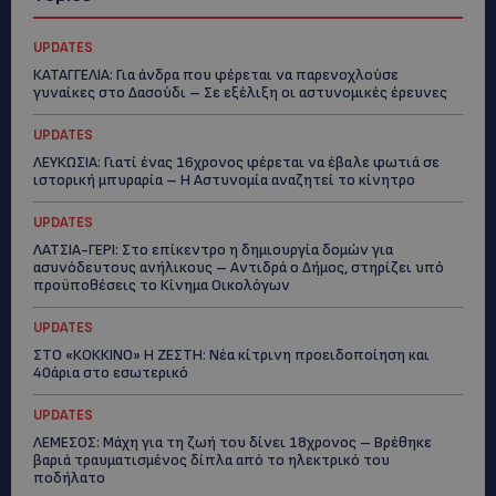
UPDATES
ΚΑΤΑΓΓΕΛΙΑ: Για άνδρα που φέρεται να παρενοχλούσε
γυναίκες στο Δασούδι – Σε εξέλιξη οι αστυνομικές έρευνες
UPDATES
ΛΕΥΚΩΣΙΑ: Γιατί ένας 16χρονος φέρεται να έβαλε φωτιά σε
ιστορική μπυραρία – Η Αστυνομία αναζητεί το κίνητρο
UPDATES
ΛΑΤΣΙΑ-ΓΕΡΙ: Στο επίκεντρο η δημιουργία δομών για
ασυνόδευτους ανήλικους – Αντιδρά ο Δήμος, στηρίζει υπό
προϋποθέσεις το Κίνημα Οικολόγων
UPDATES
ΣΤΟ «ΚΟΚΚΙΝΟ» Η ΖΕΣΤΗ: Νέα κίτρινη προειδοποίηση και
40άρια στο εσωτερικό
UPDATES
ΛΕΜΕΣΟΣ: Μάχη για τη ζωή του δίνει 18χρονος – Βρέθηκε
βαριά τραυματισμένος δίπλα από το ηλεκτρικό του
ποδήλατο