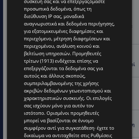
συσκευή σας και να επεξεργαζόμαστε
Hot this week
προσωπικά δεδομένα, όπως τη
διεύθυνση IP σας, μοναδικά
UPDATES
αναγνωριστικά και δεδομένα περιήγησης,
ΚΑΤΑΓΓΕΛΙΑ: Για άνδρα που φέρεται να παρενοχλούσε
για εξατομικευμένες διαφημίσεις και
γυναίκες στο Δασούδι – Σε εξέλιξη οι αστυνομικές
έρευνες
περιεχόμενο, μέτρηση διαφημίσεων και
περιεχομένου, ανάλυση κοινού και
UPDATES
βελτίωση υπηρεσιών.
Προμηθευτές
ΛΕΥΚΩΣΙΑ: Γιατί ένας 16χρονος φέρεται να έβαλε
τρίτων (1913)
ενδέχεται επίσης να
φωτιά σε ιστορική μπυραρία – Η Αστυνομία αναζητεί
επεξεργάζονται τα δεδομένα σας για
το κίνητρο
αυτούς και άλλους σκοπούς,
συμπεριλαμβανομένης της χρήσης
UPDATES
ακριβών δεδομένων γεωεντοπισμού και
ΛΑΤΣΙΑ-ΓΕΡΙ: Στο επίκεντρο η δημιουργία δομών για
ασυνόδευτους ανήλικους – Αντιδρά ο Δήμος,
χαρακτηριστικών συσκευής. Οι επιλογές
στηρίζει υπό προϋποθέσεις το Κίνημα Οικολόγων
σας ισχύουν μόνο για αυτόν τον
ιστότοπο. Ορισμένοι προμηθευτές
UPDATES
μπορεί να βασίζονται σε έννομο
ΣΤΟ «ΚΟΚΚΙΝΟ» Η ΖΕΣΤΗ: Νέα κίτρινη προειδοποίηση
συμφέρον αντί για συγκατάθεση· έχετε το
και 40άρια στο εσωτερικό
δικαίωμα να αντιταχθείτε στις
Ρυθμίσεις