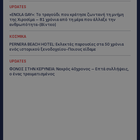
UPDATES
«ENOLA GAY»: Το τραγούδι που κράτησε ζωντανή τη μνήμη
της Χιροσίμα – 81 χρόνια από τη μέρα που άλλαξε την
ανθρωπότητα-(Bίντεο)
ΚΟΣΜΙΚΑ
PERNERA BEACH HOTEL: Εκλεκτές παρουσίες στα 50 χρόνια
ενός ιστορικού ξενοδοχείου-Ποιους είδαμε
UPDATES
ΦΟΝΟΣ ΣΤΗΝ ΚΕΡΥΝΕΙΑ: Νεκρός 40χρονος – Επτά συλλήψεις,
ο ένας τραυματισμένος