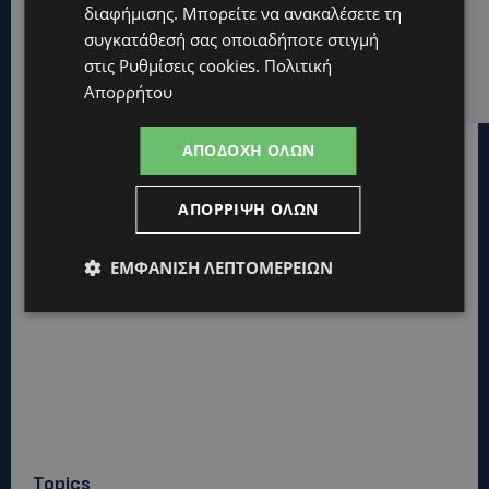
διαφήμισης
. Μπορείτε να ανακαλέσετε τη
UPDATES
συγκατάθεσή σας οποιαδήποτε στιγμή
ΛΕΜΕΣΟΣ: Μάχη για τη ζωή του δίνει 18χρονος –
στις
Ρυθμίσεις cookies
.
Πολιτική
Βρέθηκε βαριά τραυματισμένος δίπλα από το
ηλεκτρικό του ποδήλατο
Απορρήτου
ΑΠΟΔΟΧΉ ΌΛΩΝ
ΑΠΌΡΡΙΨΗ ΌΛΩΝ
ΕΜΦΆΝΙΣΗ ΛΕΠΤΟΜΕΡΕΙΏΝ
Topics