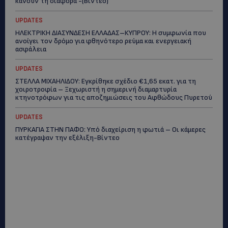
κάνουν τη διαφορά -(Βίντεο)
UPDATES
ΗΛΕΚΤΡΙΚΗ ΔΙΑΣΥΝΔΕΣΗ ΕΛΛΑΔΑΣ–ΚΥΠΡΟΥ: Η συμφωνία που
ανοίγει τον δρόμο για φθηνότερο ρεύμα και ενεργειακή
ασφάλεια
UPDATES
ΣΤΕΛΛΑ ΜΙΧΑΗΛΙΔΟΥ: Εγκρίθηκε σχέδιο €1,65 εκατ. για τη
χοιροτροφία – Ξεχωριστή η σημερινή διαμαρτυρία
κτηνοτρόφων για τις αποζημιώσεις του Αφθώδους Πυρετού
UPDATES
ΠΥΡΚΑΓΙΑ ΣΤΗΝ ΠΑΦΟ: Υπό διαχείριση η φωτιά – Οι κάμερες
κατέγραψαν την εξέλιξη-Βίντεο