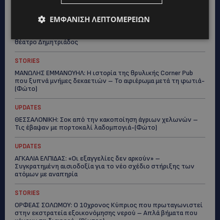
ΕΜΦΆΝΙΣΗ ΛΕΠΤΟΜΕΡΕΙΏΝ
WORLD
ΦΩΤΙΑ ΣΤΟΝ ΒΟΛΟ: Στις φλόγες περιοχή πάνω από το αρχαίο
θέατρο Δημητριάδος
STORIES
ΜΑΝΩΛΗΣ ΕΜΜΑΝΟΥΗΛ: Η ιστορία της θρυλικής Corner Pub
που ξυπνά μνήμες δεκαετιών – Το αφιέρωμα μετά τη φωτιά-
(Φώτο)
UPDATES
ΘΕΣΣΑΛΟΝΙΚΗ: Σοκ από την κακοποίηση άγριων χελωνών –
Τις έβαψαν με πορτοκαλί λαδομπογιά-(Φώτο)
UPDATES
ΑΓΚΑΛΙΑ ΕΛΠΙΔΑΣ: «Οι εξαγγελίες δεν αρκούν» –
Συγκρατημένη αισιοδοξία για το νέο σχέδιο στήριξης των
ατόμων με αναπηρία
STORIES
ΟΡΦΕΑΣ ΣΟΛΩΜΟΥ: Ο 10χρονος Κύπριος που πρωταγωνιστεί
στην εκστρατεία εξοικονόμησης νερού – Απλά βήματα που