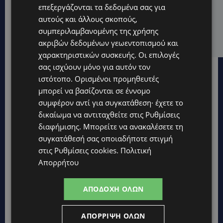
STORIES
επεξεργάζονται τα δεδομένα σας για
ΟΡΦΕΑΣ ΣΟΛΩΜΟΥ: Ο 10χρονος Κύπριος που
αυτούς και άλλους σκοπούς,
πρωταγωνιστεί στην εκστρατεία εξοικονόμησης
συμπεριλαμβανομένης της χρήσης
νερού – Απλά βήματα που κάνουν τη διαφορά -
(Βίντεο)
ακριβών δεδομένων γεωεντοπισμού και
χαρακτηριστικών συσκευής. Οι επιλογές
σας ισχύουν μόνο για αυτόν τον
ιστότοπο. Ορισμένοι προμηθευτές
μπορεί να βασίζονται σε έννομο
συμφέρον αντί για συγκατάθεση· έχετε το
δικαίωμα να αντιταχθείτε στις
Ρυθμίσεις
διαφήμισης
. Μπορείτε να ανακαλέσετε τη
συγκατάθεσή σας οποιαδήποτε στιγμή
στις
Ρυθμίσεις cookies
.
Πολιτική
Απορρήτου
ΑΠΟΔΟΧΉ ΌΛΩΝ
ΑΠΌΡΡΙΨΗ ΌΛΩΝ
Topics