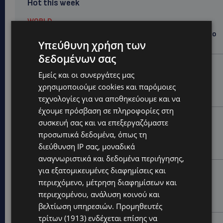
Hot this week
WORLD
ΦΩΤΙΑ ΣΤΟΝ ΒΟΛΟ: Στις φλόγες περιοχή πάνω από το
Υπεύθυνη χρήση των
αρχαίο θέατρο Δημητριάδος
δεδομένων σας
STORIES
Εμείς και οι συνεργάτες μας
ΜΑΝΩΛΗΣ ΕΜΜΑΝΟΥΗΛ: Η ιστορία της θρυλικής
χρησιμοποιούμε cookies και παρόμοιες
Corner Pub που ξυπνά μνήμες δεκαετιών – Το
αφιέρωμα μετά τη φωτιά-(Φώτο)
τεχνολογίες για να αποθηκεύουμε και να
έχουμε πρόσβαση σε πληροφορίες στη
UPDATES
συσκευή σας και να επεξεργαζόμαστε
ΘΕΣΣΑΛΟΝΙΚΗ: Σοκ από την κακοποίηση άγριων
προσωπικά δεδομένα, όπως τη
χελωνών – Τις έβαψαν με πορτοκαλί λαδομπογιά-
διεύθυνση IP σας, μοναδικά
(Φώτο)
αναγνωριστικά και δεδομένα περιήγησης,
για εξατομικευμένες διαφημίσεις και
UPDATES
περιεχόμενο, μέτρηση διαφημίσεων και
ΑΓΚΑΛΙΑ ΕΛΠΙΔΑΣ: «Οι εξαγγελίες δεν αρκούν» –
Συγκρατημένη αισιοδοξία για το νέο σχέδιο
περιεχομένου, ανάλυση κοινού και
στήριξης των ατόμων με αναπηρία
βελτίωση υπηρεσιών.
Προμηθευτές
τρίτων (1913)
ενδέχεται επίσης να