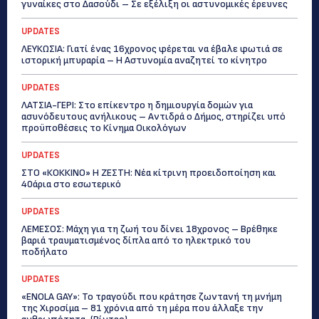
γυναίκες στο Δασούδι – Σε εξέλιξη οι αστυνομικές έρευνες
UPDATES
ΛΕΥΚΩΣΙΑ: Γιατί ένας 16χρονος φέρεται να έβαλε φωτιά σε
ιστορική μπυραρία – Η Αστυνομία αναζητεί το κίνητρο
UPDATES
ΛΑΤΣΙΑ-ΓΕΡΙ: Στο επίκεντρο η δημιουργία δομών για
ασυνόδευτους ανήλικους – Αντιδρά ο Δήμος, στηρίζει υπό
προϋποθέσεις το Κίνημα Οικολόγων
UPDATES
ΣΤΟ «ΚΟΚΚΙΝΟ» Η ΖΕΣΤΗ: Νέα κίτρινη προειδοποίηση και
40άρια στο εσωτερικό
UPDATES
ΛΕΜΕΣΟΣ: Μάχη για τη ζωή του δίνει 18χρονος – Βρέθηκε
βαριά τραυματισμένος δίπλα από το ηλεκτρικό του
ποδήλατο
UPDATES
«ENOLA GAY»: Το τραγούδι που κράτησε ζωντανή τη μνήμη
της Χιροσίμα – 81 χρόνια από τη μέρα που άλλαξε την