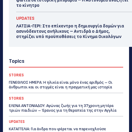
φωτιά σε ιστορική μπυραρία – Η Αστυνομία αναζητεί
το κίνητρο
UPDATES
ΛΑΤΣΙΑ-ΓΕΡΙ: Στο επίκεντρο η δημιουργία δομών για
ασυνόδευτους ανήλικους – Αντιδρά ο Δήμος,
στηρίζει υπό προϋποθέσεις το Κίνημα Οικολόγων
Topics
STORIES
ΓΕΝΕΘΛΙΟΣ ΗΜΕΡΑ: Η ηλικία είναι μόνο ένας αριθμός – Οι
άνθρωποι και οι στιγμές είναι η πραγματική μας ιστορία
STORIES
ΕΛΕΝΑ ΑΝΤΩΝΙΑΔΟΥ: Αγώνας ζωής για τη 37χρονη μητέρα
τριών παιδιών – Έρανος για τη θεραπεία της στην Αγγλία
UPDATES
ΚΑΤΑΓΓΕΛΙΑ: Για άνδρα που φέρεται να παρενοχλούσε