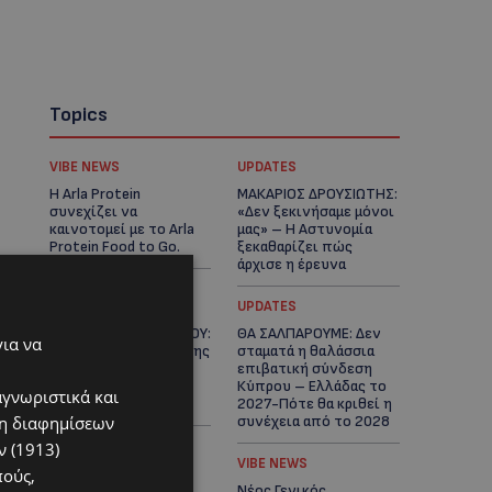
Topics
VIBE NEWS
UPDATES
Η Arla Protein
ΜΑΚΑΡΙΟΣ ΔΡΟΥΣΙΩΤΗΣ:
συνεχίζει να
«Δεν ξεκινήσαμε μόνοι
καινοτομεί με το Arla
μας» – Η Αστυνομία
Protein Food to Go.
ξεκαθαρίζει πώς
άρχισε η έρευνα
UPDATES
UPDATES
ΜΟΝΗ ΑΓΙΟΥ ΝΕΟΦΥΤΟΥ:
ΘΑ ΣΑΛΠΑΡΟΥΜΕ: Δεν
για να
«Για αποκατάσταση της
σταματά η θαλάσσια
αλήθειας» – Όλα
επιβατική σύνδεση
ξεκίνησαν για ένα
Κύπρου – Ελλάδας το
αγνωριστικά και
δωμάτιο
2027-Πότε θα κριθεί η
ση διαφημίσεων
συνέχεια από το 2028
 (1913)
UPDATES
VIBE NEWS
πούς,
ΛΕΩΦΟΡΟΣ ΤΣΕΡΙΟΥ:
Νέος Γενικός