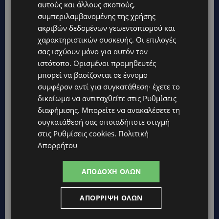
αυτούς και άλλους σκοπούς,
συμπεριλαμβανομένης της χρήσης
UPDATES
ακριβών δεδομένων γεωεντοπισμού και
ΦΕΙΔΙΑΣ ΠΑΝΑΓΙΩΤΟΥ: Η εμφάνισή του στην εκδήλωση για
χαρακτηριστικών συσκευής. Οι επιλογές
Ισαάκ και Σολωμού προκάλεσε αντιδράσεις – «Ασέβεια προς
τους νεκρούς»-(Φώτο)
σας ισχύουν μόνο για αυτόν τον
ιστότοπο. Ορισμένοι προμηθευτές
UPDATES
μπορεί να βασίζονται σε έννομο
ΔΗΜΟΣ ΛΑΤΣΙΩΝ – ΓΕΡΙΟΥ: Πάνω από 8.000 υπογραφές κατά
συμφέρον αντί για συγκατάθεση· έχετε το
των Δομών Ανηλίκων – Ζητούν γραπτή δέσμευση από το
Κράτος
δικαίωμα να αντιταχθείτε στις
Ρυθμίσεις
διαφήμισης
. Μπορείτε να ανακαλέσετε τη
UPDATES
συγκατάθεσή σας οποιαδήποτε στιγμή
ΑΓΙΟΣ ΙΩΑΝΝΗΣ ΠΙΤΣΙΛΙΑΣ: Ξανανοίγει η πισίνα του χωριού –
Μια ανάσα δροσιάς για κατοίκους και επισκέπτες
στις
Ρυθμίσεις cookies
.
Πολιτική
Απορρήτου
LIFESTYLE
ΕΛΕΝΑ ΠΑΠΑΔΟΠΟΥΛΟΥ: Από τη σκηνή στην Αντιπροεδρία του
ΑΠΟΔΟΧΉ ΌΛΩΝ
ΘΟΚ – «Μεγάλη τιμή και μεγάλη ευθύνη»
VIBE NEWS
ΑΠΌΡΡΙΨΗ ΌΛΩΝ
ARLA PROTEIN: Συνεχίζει να καινοτομεί με το Arla Protein Food
to Go.