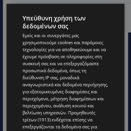
VIBE NEWS
Υπεύθυνη χρήση των
ARLA PROTEIN: Συνεχίζει να καινοτομεί με το Arla
Protein Food to Go.
δεδομένων σας
Εμείς και οι συνεργάτες μας
χρησιμοποιούμε cookies και παρόμοιες
τεχνολογίες για να αποθηκεύουμε και να
έχουμε πρόσβαση σε πληροφορίες στη
συσκευή σας και να επεξεργαζόμαστε
προσωπικά δεδομένα, όπως τη
διεύθυνση IP σας, μοναδικά
αναγνωριστικά και δεδομένα περιήγησης,
για εξατομικευμένες διαφημίσεις και
περιεχόμενο, μέτρηση διαφημίσεων και
περιεχομένου, ανάλυση κοινού και
βελτίωση υπηρεσιών.
Προμηθευτές
τρίτων (1913)
ενδέχεται επίσης να
επεξεργάζονται τα δεδομένα σας για
Topics