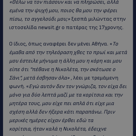
«Θέλω να τον πιάσουν και να πληρώσει, αλλά
εμένα την ψυχή μου, ποιος θα μου την φέρει
πίσω, το αγγελούδι μου;»
ξεσπά μιλώντας στην
ιστοσελίδα newsit.gr ο πατέρας της 17χρονης.
Ο ίδιος, όπως αναφέρει δεν μένει Αθήνα. «
Το
έμαθα από την τηλεόραση χθες το πρωί και μετά
μου έστειλε μήνυμα η άλλη μου η κόρη και μου
είπε ότι “πέθανε η Νικολέτα, την σκότωσε ο
Σάνι“, μετά έσβησαν όλα»
, λέει με τρεμάμενη
φωνή. «
Εγώ αυτόν δεν τον γνώριζα, τον είχα δει
μόνο για δύο λεπτά μαζί με τα κορίτσια και την
μητέρα τους, μου είχε πει απλά ότι είχε μια
σχέση αλλά δεν ήξερα κάτι παραπάνω. Πριν
μερικές ημέρες είχαν έρθει εδώ τα
κορίτσια, ήταν καλά η Νικολέτα, έδειχνε