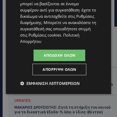
μπορεί να βασίζονται σε έννομο
συμφέρον αντί για συγκατάθεση· έχετε το
δικαίωμα να αντιταχθείτε στις
Ρυθμίσεις
διαφήμισης
. Μπορείτε να ανακαλέσετε τη
συγκατάθεσή σας οποιαδήποτε στιγμή
στις
Ρυθμίσεις cookies
.
Πολιτική
Hot this week
Απορρήτου
UPDATES
ΑΛΕΞΙΑ ΠΟΤΑΜΙΤΟΥ: Από την προσωπική απώλεια
ΑΠΟΔΟΧΉ ΌΛΩΝ
στην κοινωνική προσφορά – Αναλαμβάνει το
χαρτοφυλάκιο Κοινωνικής Πρόνοιας στον ΔΗΣΥ
ΑΠΌΡΡΙΨΗ ΌΛΩΝ
UPDATES
44ο ΦΕΣΤΙΒΑΛ ΛΕΥΚΑΡΩΝ: «Ο άνθρωπος είναι ο
ΕΜΦΆΝΙΣΗ ΛΕΠΤΟΜΕΡΕΙΏΝ
πολιτισμός» – Η ξεχωριστή τιμή που επιφύλαξαν τα
Λεύκαρα-(Βίντεο)
UPDATES
ΜΑΚΑΡΙΟΣ ΔΡΟΥΣΙΩΤΗΣ: Ζητά τη στήριξη του κοινού
για τα δικαστικά έξοδα-Τι λέει ο ίδιος-(Βίντεο)