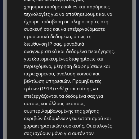
χρησιμοποιούμε cookies και παρόμοιες
τεχνολογίες για να αποθηκεύουμε και να
έχουμε πρόσβαση σε πληροφορίες στη
συσκευή σας και να επεξεργαζόμαστε
προσωπικά δεδομένα, όπως τη
διεύθυνση IP σας, μοναδικά
αναγνωριστικά και δεδομένα περιήγησης,
για εξατομικευμένες διαφημίσεις και
περιεχόμενο, μέτρηση διαφημίσεων και
Topics
περιεχομένου, ανάλυση κοινού και
βελτίωση υπηρεσιών.
Προμηθευτές
τρίτων (1913)
ενδέχεται επίσης να
UPDATES
επεξεργάζονται τα δεδομένα σας για
VIRAL: Κοράκι πήρε στο κυνήγι γυναίκα – Η απρόσμενη
επίθεση καταγράφηκε σε βίντεο
αυτούς και άλλους σκοπούς,
συμπεριλαμβανομένης της χρήσης
UPDATES
ακριβών δεδομένων γεωεντοπισμού και
ΕΤΟΙΜΑΣΤΕΙΤΕ ΓΙΑ ΚΑΘΥΣΤΕΡΗΣΕΙΣ: Κλειστή λωρίδα στον
αυτοκινητόδρομο Αμμοχώστου – Λάρνακας
χαρακτηριστικών συσκευής. Οι επιλογές
σας ισχύουν μόνο για αυτόν τον
UPDATES