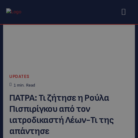
UPDATES
1
min.
Read
ΠΑΤΡΑ: Τι ζήτησε η Ρούλα
Πισπιρίγκου από τον
ιατροδικαστή Λέων-Τι της
απάντησε