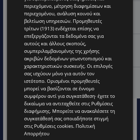
περιεχόμενο, μέτρηση διαφημίσεων και
UPDATES
περιεχομένου, ανάλυση κοινού και
ΑΓΙΟΣ ΙΩΑΝΝΗΣ ΠΙΤΣΙΛΙΑΣ: Ξανανοίγει η πισίνα του
βελτίωση υπηρεσιών.
Προμηθευτές
χωριού – Μια ανάσα δροσιάς για κατοίκους και
επισκέπτες
τρίτων (1913)
ενδέχεται επίσης να
επεξεργάζονται τα δεδομένα σας για
LIFESTYLE
αυτούς και άλλους σκοπούς,
ΕΛΕΝΑ ΠΑΠΑΔΟΠΟΥΛΟΥ: Από τη σκηνή στην
συμπεριλαμβανομένης της χρήσης
Αντιπροεδρία του ΘΟΚ – «Μεγάλη τιμή και μεγάλη
ακριβών δεδομένων γεωεντοπισμού και
ευθύνη»
χαρακτηριστικών συσκευής. Οι επιλογές
σας ισχύουν μόνο για αυτόν τον
VIBE NEWS
ιστότοπο. Ορισμένοι προμηθευτές
ARLA PROTEIN: Συνεχίζει να καινοτομεί με το Arla
Protein Food to Go.
μπορεί να βασίζονται σε έννομο
συμφέρον αντί για συγκατάθεση· έχετε το
δικαίωμα να αντιταχθείτε στις
Ρυθμίσεις
διαφήμισης
. Μπορείτε να ανακαλέσετε τη
συγκατάθεσή σας οποιαδήποτε στιγμή
στις
Ρυθμίσεις cookies
.
Πολιτική
Απορρήτου