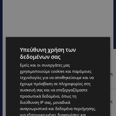
Υπεύθυνη χρήση των
δεδομένων σας
Hot this week
Εμείς και οι συνεργάτες μας
UPDATES
χρησιμοποιούμε cookies και παρόμοιες
ΦΕΙΔΙΑΣ ΠΑΝΑΓΙΩΤΟΥ: Η εμφάνισή του στην εκδήλωση
τεχνολογίες για να αποθηκεύουμε και να
για Ισαάκ και Σολωμού προκάλεσε αντιδράσεις –
«Ασέβεια προς τους νεκρούς»-(Φώτο)
έχουμε πρόσβαση σε πληροφορίες στη
συσκευή σας και να επεξεργαζόμαστε
UPDATES
προσωπικά δεδομένα, όπως τη
ΔΗΜΟΣ ΛΑΤΣΙΩΝ – ΓΕΡΙΟΥ: Πάνω από 8.000 υπογραφές
διεύθυνση IP σας, μοναδικά
κατά των Δομών Ανηλίκων – Ζητούν γραπτή
αναγνωριστικά και δεδομένα περιήγησης,
δέσμευση από το Κράτος
για εξατομικευμένες διαφημίσεις και