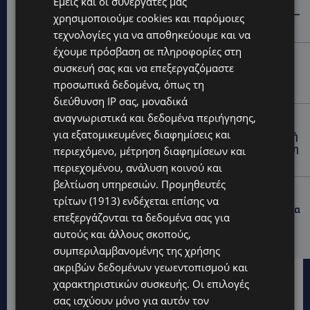
Εμείς και οι συνεργάτες μας
ΜΑΚΑΡΙΟΣ ΔΡΟΥΣΙΩΤΗΣ: «Δεν ξεκινήσαμε μόνοι μας» –
χρησιμοποιούμε cookies και παρόμοιες
Η Αστυνομία ξεκαθαρίζει πώς άρχισε η έρευνα
τεχνολογίες για να αποθηκεύουμε και να
έχουμε πρόσβαση σε πληροφορίες στη
UPDATES
συσκευή σας και να επεξεργαζόμαστε
ΜΟΝΗ ΑΓΙΟΥ ΝΕΟΦΥΤΟΥ: «Για αποκατάσταση της
προσωπικά δεδομένα, όπως τη
αλήθειας» – Όλα ξεκίνησαν για ένα δωμάτιο
διεύθυνση IP σας, μοναδικά
αναγνωριστικά και δεδομένα περιήγησης,
UPDATES
για εξατομικευμένες διαφημίσεις και
ΘΑ ΣΑΛΠΑΡΟΥΜΕ: Δεν σταματά η θαλάσσια επιβατική
σύνδεση Κύπρου – Ελλάδας το 2027-Πότε θα κριθεί η
περιεχόμενο, μέτρηση διαφημίσεων και
συνέχεια από το 2028
περιεχομένου, ανάλυση κοινού και
βελτίωση υπηρεσιών.
Προμηθευτές
UPDATES
τρίτων (1913)
ενδέχεται επίσης να
ΛΕΩΦΟΡΟΣ ΤΣΕΡΙΟΥ: Άνοιξε ο δρόμος, αλλά άρχισαν τα
επεξεργάζονται τα δεδομένα σας για
παράπονα των πολιτών – «Έγινε σωστά ο
αυτούς και άλλους σκοπούς,
σχεδιασμός;»
συμπεριλαμβανομένης της χρήσης
ακριβών δεδομένων γεωεντοπισμού και
χαρακτηριστικών συσκευής. Οι επιλογές
σας ισχύουν μόνο για αυτόν τον