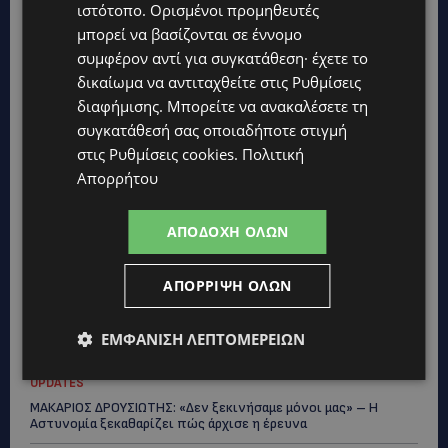
ιστότοπο. Ορισμένοι προμηθευτές
μπορεί να βασίζονται σε έννομο
συμφέρον αντί για συγκατάθεση· έχετε το
δικαίωμα να αντιταχθείτε στις
Ρυθμίσεις
διαφήμισης
. Μπορείτε να ανακαλέσετε τη
συγκατάθεσή σας οποιαδήποτε στιγμή
στις
Ρυθμίσεις cookies
.
Πολιτική
Απορρήτου
ΑΠΟΔΟΧΉ ΌΛΩΝ
Topics
ΑΠΌΡΡΙΨΗ ΌΛΩΝ
VIBE NEWS
Η Arla Protein συνεχίζει να καινοτομεί με το Arla Protein Food
ΕΜΦΆΝΙΣΗ ΛΕΠΤΟΜΕΡΕΙΏΝ
to Go.
UPDATES
ΜΑΚΑΡΙΟΣ ΔΡΟΥΣΙΩΤΗΣ: «Δεν ξεκινήσαμε μόνοι μας» – Η
Αστυνομία ξεκαθαρίζει πώς άρχισε η έρευνα