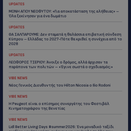
UPDATES
ΜΟΝΗ ΑΓΙΟΥ ΝΕΟΦΥΤΟΥ: «Για αποκατάσταση της αλήθειας» –
Όλα ξεκίνησαν για ένα δωμάτιο
UPDATES
ΘΑ ΣΑΛΠΑΡΟΥΜΕ: Δεν σταματά η θαλάσσια επιβατική σύνδεση
Κύπρου – Ελλάδας το 2027-Πότε θα κριθεί η συνέχεια από το
2028
UPDATES
ΛΕΩΦΟΡΟΣ ΤΣΕΡΙΟΥ: Άνοιξε ο δρόμος, αλλά άρχισαν τα
παράπονα των πολιτών – «Έγινε σωστά ο σχεδιασμός;»
VIBE NEWS
Νέος Γενικός Διευθυντής του Hilton Nicosia ο Ilio Rodoni
VIBE NEWS
Η Peugeot είναι ο επίσημος συνεργάτης του Φεστιβάλ
Κινηματογράφου της Βενετίας
VIBE NEWS
Lidl Better Living Days #summer2026: Ένα μοναδικό ταξίδι