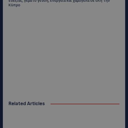
ευεξίας, γεμάτο γεύση, ενέργεια και χαμόγελα σε όλη την
Κύπρο
Related Articles