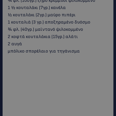
¾ φλ. (100γρ.) ξηρό κρεμμύδι ψιλοκομμένο
1 ½ κουταλάκι (7γρ.) κανέλα
½ κουταλάκι (2γρ.) μαύρο πιπέρι
1 κουταλιά (3 γρ.) αποξηραμένο δυόσμο
¾ φλ. (40γρ.) μαϊντανό ψιλοκομμένο
2 κοφτά κουταλάκια (15γρ.) αλάτι
2 αυγά
μπόλικο σπορέλαιο για τηγάνισμα