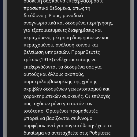
συσκευή σας και να επεξεργαζόμαστε
προσωπικά δεδομένα, όπως τη
διεύθυνση IP σας, μοναδικά
αναγνωριστικά και δεδομένα περιήγησης,
Topics
για εξατομικευμένες διαφημίσεις και
περιεχόμενο, μέτρηση διαφημίσεων και
UPDATES
περιεχομένου, ανάλυση κοινού και
ΙΣΑΑΚ-ΣΟΛΩΜΟΥ: Κλείνουν συμβολικά οδοφράγματα την
βελτίωση υπηρεσιών.
Προμηθευτές
Παρασκευή – Πού και τι ώρα θα γίνουν οι δράσεις
τρίτων (1913)
ενδέχεται επίσης να
UPDATES
επεξεργάζονται τα δεδομένα σας για
ΣΥΛΛΗΨΕΙΣ: 161 οδηγοί με υπερβολική ταχύτητα σε μία νύχτα
αυτούς και άλλους σκοπούς,
– Η παράβαση που κυριάρχησε στους ελέγχους
συμπεριλαμβανομένης της χρήσης
STORIES
ακριβών δεδομένων γεωεντοπισμού και
ΓΕΝΕΘΛΙΟΣ ΗΜΕΡΑ: Η ηλικία είναι μόνο ένας αριθμός – Οι
χαρακτηριστικών συσκευής. Οι επιλογές
άνθρωποι και οι στιγμές είναι η πραγματική μας ιστορία
σας ισχύουν μόνο για αυτόν τον
ιστότοπο. Ορισμένοι προμηθευτές
STORIES
μπορεί να βασίζονται σε έννομο
ΕΛΕΝΑ ΑΝΤΩΝΙΑΔΟΥ: Αγώνας ζωής για τη 37χρονη μητέρα
τριών παιδιών – Έρανος για τη θεραπεία της στην Αγγλία
συμφέρον αντί για συγκατάθεση· έχετε το
δικαίωμα να αντιταχθείτε στις
Ρυθμίσεις
UPDATES