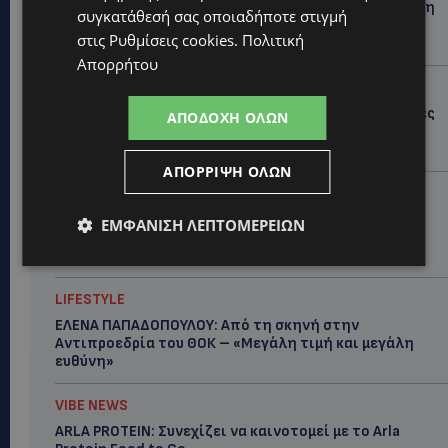
ΦΕΙΔΙΑΣ ΠΑΝΑΓΙΩΤΟΥ: Η εμφάνισή του στην εκδήλωση
συγκατάθεσή σας οποιαδήποτε στιγμή
για Ισαάκ και Σολωμού προκάλεσε αντιδράσεις –
στις
Ρυθμίσεις cookies
.
Πολιτική
«Ασέβεια προς τους νεκρούς»-(Φώτο)
Απορρήτου
UPDATES
ΔΗΜΟΣ ΛΑΤΣΙΩΝ – ΓΕΡΙΟΥ: Πάνω από 8.000 υπογραφές
ΑΠΟΔΟΧΉ ΌΛΩΝ
κατά των Δομών Ανηλίκων – Ζητούν γραπτή
δέσμευση από το Κράτος
ΑΠΌΡΡΙΨΗ ΌΛΩΝ
UPDATES
ΑΓΙΟΣ ΙΩΑΝΝΗΣ ΠΙΤΣΙΛΙΑΣ: Ξανανοίγει η πισίνα του
ΕΜΦΆΝΙΣΗ ΛΕΠΤΟΜΕΡΕΙΏΝ
χωριού – Μια ανάσα δροσιάς για κατοίκους και
επισκέπτες
LIFESTYLE
ΕΛΕΝΑ ΠΑΠΑΔΟΠΟΥΛΟΥ: Από τη σκηνή στην
Αντιπροεδρία του ΘΟΚ – «Μεγάλη τιμή και μεγάλη
ευθύνη»
VIBE NEWS
ARLA PROTEIN: Συνεχίζει να καινοτομεί με το Arla