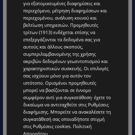
για εξατομικευμένες διαφημίσεις και
περιεχόμενο, μέτρηση διαφημίσεων και
περιεχομένου, ανάλυση κοινού και
βελτίωση υπηρεσιών.
Προμηθευτές
τρίτων (1913)
ενδέχεται επίσης να
επεξεργάζονται τα δεδομένα σας για
αυτούς και άλλους σκοπούς,
συμπεριλαμβανομένης της χρήσης
ακριβών δεδομένων γεωεντοπισμού και
χαρακτηριστικών συσκευής. Οι επιλογές
Topics
σας ισχύουν μόνο για αυτόν τον
ιστότοπο. Ορισμένοι προμηθευτές
UPDATES
μπορεί να βασίζονται σε έννομο
ΚΙΤΡΙΝΗ ΠΡΟΕΙΔΟΠΟΙΗΣΗ: Έτοιμοι για παραλία – Στους 40°C
και σήμερα η Κύπρος-Πότε θα τεθεί σε ισχύ
συμφέρον αντί για συγκατάθεση· έχετε το
δικαίωμα να αντιταχθείτε στις
Ρυθμίσεις
UPDATES
διαφήμισης
. Μπορείτε να ανακαλέσετε τη
ΦΕΙΔΙΑΣ ΠΑΝΑΓΙΩΤΟΥ: Η εμφάνισή του στην εκδήλωση για
συγκατάθεσή σας οποιαδήποτε στιγμή
Ισαάκ και Σολωμού προκάλεσε αντιδράσεις – «Ασέβεια προς
τους νεκρούς»-(Φώτο)
στις
Ρυθμίσεις cookies
.
Πολιτική
Απορρήτου