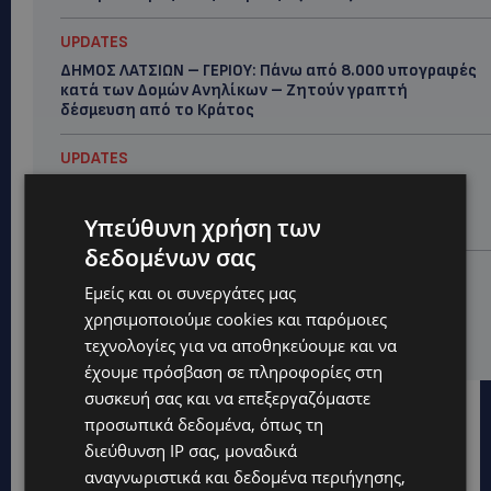
UPDATES
ΔΗΜΟΣ ΛΑΤΣΙΩΝ – ΓΕΡΙΟΥ: Πάνω από 8.000 υπογραφές
κατά των Δομών Ανηλίκων – Ζητούν γραπτή
δέσμευση από το Κράτος
UPDATES
ΑΓΙΟΣ ΙΩΑΝΝΗΣ ΠΙΤΣΙΛΙΑΣ: Ξανανοίγει η πισίνα του
χωριού – Μια ανάσα δροσιάς για κατοίκους και
Υπεύθυνη χρήση των
επισκέπτες
δεδομένων σας
LIFESTYLE
Εμείς και οι συνεργάτες μας
ΕΛΕΝΑ ΠΑΠΑΔΟΠΟΥΛΟΥ: Από τη σκηνή στην
χρησιμοποιούμε cookies και παρόμοιες
Αντιπροεδρία του ΘΟΚ – «Μεγάλη τιμή και μεγάλη
ευθύνη»
τεχνολογίες για να αποθηκεύουμε και να
έχουμε πρόσβαση σε πληροφορίες στη
συσκευή σας και να επεξεργαζόμαστε
προσωπικά δεδομένα, όπως τη
διεύθυνση IP σας, μοναδικά
αναγνωριστικά και δεδομένα περιήγησης,