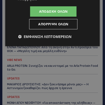
UPDATES
ΔΗΜΟΣ ΛΑΤΣΙΩΝ – ΓΕΡΙΟΥ: Πάνω από 8.000 υπογραφές κατά
των Δομών Ανηλίκων – Ζητούν γραπτή δέσμευση από το
ΑΠΟΔΟΧΉ ΌΛΩΝ
Κράτος
UPDATES
ΑΠΌΡΡΙΨΗ ΌΛΩΝ
ΑΓΙΟΣ ΙΩΑΝΝΗΣ ΠΙΤΣΙΛΙΑΣ: Ξανανοίγει η πισίνα του χωριού –
Μια ανάσα δροσιάς για κατοίκους και επισκέπτες
ΕΜΦΆΝΙΣΗ ΛΕΠΤΟΜΕΡΕΙΏΝ
LIFESTYLE
ΕΛΕΝΑ ΠΑΠΑΔΟΠΟΥΛΟΥ: Από τη σκηνή στην Αντιπροεδρία του
ΘΟΚ – «Μεγάλη τιμή και μεγάλη ευθύνη»
VIBE NEWS
ARLA PROTEIN: Συνεχίζει να καινοτομεί με το Arla Protein Food
to Go.
UPDATES
ΜΑΚΑΡΙΟΣ ΔΡΟΥΣΙΩΤΗΣ: «Δεν ξεκινήσαμε μόνοι μας» – Η
Αστυνομία ξεκαθαρίζει πώς άρχισε η έρευνα
UPDATES
ΜΟΝΗ ΑΓΙΟΥ ΝΕΟΦΥΤΟΥ: «Για αποκατάσταση της αλήθειας» –