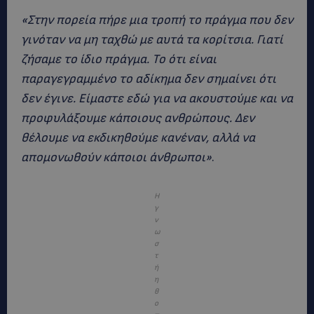
«Στην πορεία πήρε μια τροπή το πράγμα που δεν
γινόταν να μη ταχθώ με αυτά τα κορίτσια. Γιατί
ζήσαμε το ίδιο πράγμα. Το ότι είναι
παραγεγραμμένο το αδίκημα δεν σημαίνει ότι
δεν έγινε. Είμαστε εδώ για να ακουστούμε και να
προφυλάξουμε κάποιους ανθρώπους. Δεν
θέλουμε να εκδικηθούμε κανέναν, αλλά να
απομονωθούν κάποιοι άνθρωποι»
.
Η
γ
ν
ω
σ
τ
ή
η
θ
ο