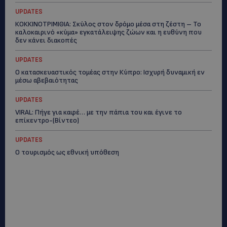
UPDATES
ΚΟΚΚΙΝΟΤΡΙΜΙΘΙΑ: Σκύλος στον δρόμο μέσα στη ζέστη – Το
καλοκαιρινό «κύμα» εγκατάλειψης ζώων και η ευθύνη που
δεν κάνει διακοπές
UPDATES
Ο κατασκευαστικός τομέας στην Κύπρο: Ισχυρή δυναμική εν
μέσω αβεβαιότητας
UPDATES
VIRAL: Πήγε για καφέ… με την πάπια του και έγινε το
επίκεντρο-(Βίντεο)
UPDATES
Ο τουρισμός ως εθνική υπόθεση