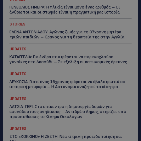
ΓΕΝΕΘΛΙΟΣ ΗΜΕΡΑ: Η ηλικία είναι μόνο ένας αριθμός – Οι
άνθρωποι και οι στιγμές είναι η πραγματική μας ιστορία
STORIES
ΕΛΕΝΑ ΑΝΤΩΝΙΑΔΟΥ: Αγώνας ζωής για τη 37χρονη μητέρα
τριών παιδιών – Έρανος για τη θεραπεία της στην Αγγλία
UPDATES
ΚΑΤΑΓΓΕΛΙΑ: Για άνδρα που φέρεται να παρενοχλούσε
γυναίκες στο Δασούδι – Σε εξέλιξη οι αστυνομικές έρευνες
UPDATES
ΛΕΥΚΩΣΙΑ: Γιατί ένας 16χρονος φέρεται να έβαλε φωτιά σε
ιστορική μπυραρία – Η Αστυνομία αναζητεί το κίνητρο
UPDATES
ΛΑΤΣΙΑ-ΓΕΡΙ: Στο επίκεντρο η δημιουργία δομών για
ασυνόδευτους ανήλικους – Αντιδρά ο Δήμος, στηρίζει υπό
προϋποθέσεις το Κίνημα Οικολόγων
UPDATES
ΣΤΟ «ΚΟΚΚΙΝΟ» Η ΖΕΣΤΗ: Νέα κίτρινη προειδοποίηση και