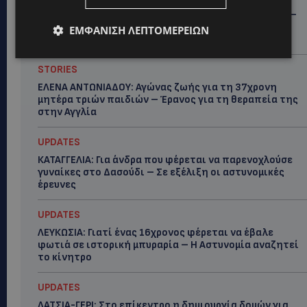
ΓΕΝΕΘΛΙΟΣ ΗΜΕΡΑ: Η ηλικία είναι μόνο ένας αριθμός –
Οι άνθρωποι και οι στιγμές είναι η πραγματική μας
ΕΜΦΆΝΙΣΗ ΛΕΠΤΟΜΕΡΕΙΏΝ
ιστορία
STORIES
ΕΛΕΝΑ ΑΝΤΩΝΙΑΔΟΥ: Αγώνας ζωής για τη 37χρονη
μητέρα τριών παιδιών – Έρανος για τη θεραπεία της
στην Αγγλία
UPDATES
ΚΑΤΑΓΓΕΛΙΑ: Για άνδρα που φέρεται να παρενοχλούσε
γυναίκες στο Δασούδι – Σε εξέλιξη οι αστυνομικές
έρευνες
UPDATES
ΛΕΥΚΩΣΙΑ: Γιατί ένας 16χρονος φέρεται να έβαλε
φωτιά σε ιστορική μπυραρία – Η Αστυνομία αναζητεί
το κίνητρο
UPDATES
ΛΑΤΣΙΑ-ΓΕΡΙ: Στο επίκεντρο η δημιουργία δομών για