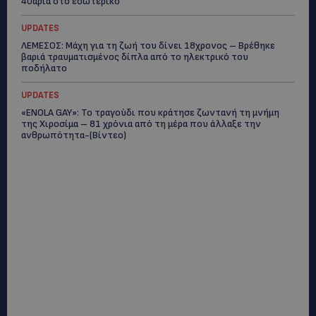
40άρια στο εσωτερικό
UPDATES
ΛΕΜΕΣΟΣ: Μάχη για τη ζωή του δίνει 18χρονος – Βρέθηκε
βαριά τραυματισμένος δίπλα από το ηλεκτρικό του
ποδήλατο
UPDATES
«ENOLA GAY»: Το τραγούδι που κράτησε ζωντανή τη μνήμη
της Χιροσίμα – 81 χρόνια από τη μέρα που άλλαξε την
ανθρωπότητα-(Bίντεο)