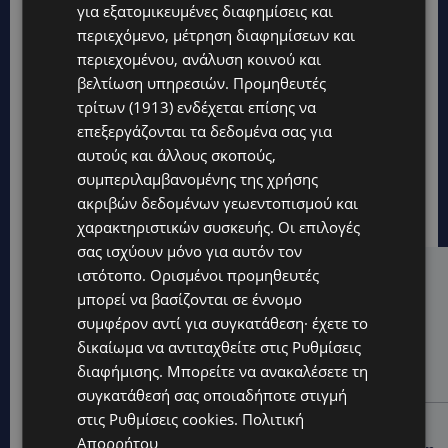
για εξατομικευμένες διαφημίσεις και
περιεχόμενο, μέτρηση διαφημίσεων και
περιεχομένου, ανάλυση κοινού και
βελτίωση υπηρεσιών.
Προμηθευτές
τρίτων (1913)
ενδέχεται επίσης να
επεξεργάζονται τα δεδομένα σας για
αυτούς και άλλους σκοπούς,
συμπεριλαμβανομένης της χρήσης
ακριβών δεδομένων γεωεντοπισμού και
χαρακτηριστικών συσκευής. Οι επιλογές
σας ισχύουν μόνο για αυτόν τον
ιστότοπο. Ορισμένοι προμηθευτές
Hot this week
μπορεί να βασίζονται σε έννομο
UPDATES
συμφέρον αντί για συγκατάθεση· έχετε το
ΚΙΤΡΙΝΗ ΠΡΟΕΙΔΟΠΟΙΗΣΗ: Έτοιμοι για παραλία –
δικαίωμα να αντιταχθείτε στις
Ρυθμίσεις
Στους 40°C και σήμερα η Κύπρος-Πότε θα τεθεί σε
διαφήμισης
. Μπορείτε να ανακαλέσετε τη
ισχύ
συγκατάθεσή σας οποιαδήποτε στιγμή
στις
Ρυθμίσεις cookies
.
Πολιτική
UPDATES
Απορρήτου