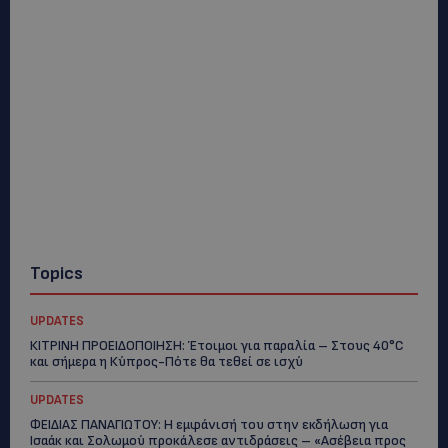
Topics
UPDATES
ΚΙΤΡΙΝΗ ΠΡΟΕΙΔΟΠΟΙΗΣΗ: Έτοιμοι για παραλία – Στους 40°C
και σήμερα η Κύπρος-Πότε θα τεθεί σε ισχύ
UPDATES
ΦΕΙΔΙΑΣ ΠΑΝΑΓΙΩΤΟΥ: Η εμφάνισή του στην εκδήλωση για
Ισαάκ και Σολωμού προκάλεσε αντιδράσεις – «Ασέβεια προς