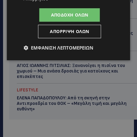
ΦΕΙΔΙΑΣ ΠΑΝΑΓΙΩΤΟΥ: Η εμφάνισή του στην εκδήλωση
για Ισαάκ και Σολωμού προκάλεσε αντιδράσεις –
«Ασέβεια προς τους νεκρούς»-(Φώτο)
ΑΠΟΔΟΧΉ ΌΛΩΝ
UPDATES
ΑΠΌΡΡΙΨΗ ΌΛΩΝ
ΔΗΜΟΣ ΛΑΤΣΙΩΝ – ΓΕΡΙΟΥ: Πάνω από 8.000 υπογραφές
κατά των Δομών Ανηλίκων – Ζητούν γραπτή
δέσμευση από το Κράτος
ΕΜΦΆΝΙΣΗ ΛΕΠΤΟΜΕΡΕΙΏΝ
UPDATES
ΑΓΙΟΣ ΙΩΑΝΝΗΣ ΠΙΤΣΙΛΙΑΣ: Ξανανοίγει η πισίνα του
χωριού – Μια ανάσα δροσιάς για κατοίκους και
επισκέπτες
LIFESTYLE
ΕΛΕΝΑ ΠΑΠΑΔΟΠΟΥΛΟΥ: Από τη σκηνή στην
Αντιπροεδρία του ΘΟΚ – «Μεγάλη τιμή και μεγάλη
ευθύνη»