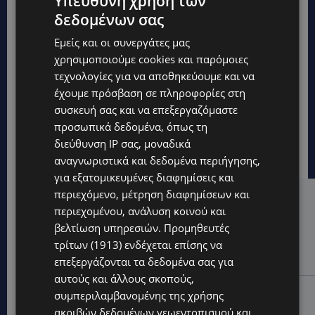
Υπεύθυνη χρήση των
δεδομένων σας
Εμείς και οι συνεργάτες μας
χρησιμοποιούμε cookies και παρόμοιες
τεχνολογίες για να αποθηκεύουμε και να
έχουμε πρόσβαση σε πληροφορίες στη
συσκευή σας και να επεξεργαζόμαστε
προσωπικά δεδομένα, όπως τη
διεύθυνση IP σας, μοναδικά
αναγνωριστικά και δεδομένα περιήγησης,
για εξατομικευμένες διαφημίσεις και
περιεχόμενο, μέτρηση διαφημίσεων και
Hot this week
περιεχομένου, ανάλυση κοινού και
βελτίωση υπηρεσιών.
Προμηθευτές
UPDATES
τρίτων (1913)
ενδέχεται επίσης να
VIRAL: Κοράκι πήρε στο κυνήγι γυναίκα – Η
απρόσμενη επίθεση καταγράφηκε σε βίντεο
επεξεργάζονται τα δεδομένα σας για
αυτούς και άλλους σκοπούς,
UPDATES
συμπεριλαμβανομένης της χρήσης
ΕΤΟΙΜΑΣΤΕΙΤΕ ΓΙΑ ΚΑΘΥΣΤΕΡΗΣΕΙΣ: Κλειστή λωρίδα
ακριβών δεδομένων γεωεντοπισμού και