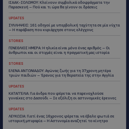
ΙΣΑΑΚ-ΣΟΛΩΜΟΥ: Κλείνουν συμβολικά οδοφράγματα την
Παρασκευή – Πού και τι ώρα θα γίνουν οι δράσεις
UPDATES
ΣΥΛΛΗΨΕΙΣ: 161 οδηγοί με υπερβολική ταχύτητα σε μία νύχτα
– Η παράβαση που κυριάρχησε στους ελέγχους
STORIES
ΓΕΝΕΘΛΙΟΣ ΗΜΕΡΑ: Η ηλικία είναι μόνο ένας αριθμός – Οι
άνθρωποι και οι στιγμές είναι η πραγματική μας ιστορία
STORIES
ΕΛΕΝΑ ΑΝΤΩΝΙΑΔΟΥ: Αγώνας ζωής για τη 37χρονη μητέρα
τριών παιδιών – Έρανος για τη θεραπεία της στην Αγγλία
UPDATES
ΚΑΤΑΓΓΕΛΙΑ: Για άνδρα που φέρεται να παρενοχλούσε
γυναίκες στο Δασούδι – Σε εξέλιξη οι αστυνομικές έρευνες
UPDATES
ΛΕΥΚΩΣΙΑ: Γιατί ένας 16χρονος φέρεται να έβαλε φωτιά σε
ιστορική μπυραρία – Η Αστυνομία αναζητεί το κίνητρο