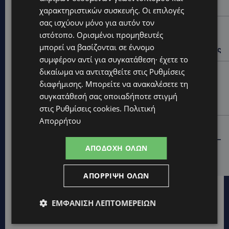
στον αυτοκινητόδρομο Αμμοχώστου – Λάρνακας
χαρακτηριστικών συσκευής. Οι επιλογές
σας ισχύουν μόνο για αυτόν τον
UPDATES
ιστότοπο. Ορισμένοι προμηθευτές
ΙΣΑΑΚ-ΣΟΛΩΜΟΥ: Κλείνουν συμβολικά οδοφράγματα
μπορεί να βασίζονται σε έννομο
την Παρασκευή – Πού και τι ώρα θα γίνουν οι δράσεις
συμφέρον αντί για συγκατάθεση· έχετε το
δικαίωμα να αντιταχθείτε στις
Ρυθμίσεις
UPDATES
διαφήμισης
. Μπορείτε να ανακαλέσετε τη
ΣΥΛΛΗΨΕΙΣ: 161 οδηγοί με υπερβολική ταχύτητα σε
μία νύχτα – Η παράβαση που κυριάρχησε στους
συγκατάθεσή σας οποιαδήποτε στιγμή
ελέγχους
στις
Ρυθμίσεις cookies
.
Πολιτική
Απορρήτου
STORIES
ΓΕΝΕΘΛΙΟΣ ΗΜΕΡΑ: Η ηλικία είναι μόνο ένας αριθμός –
ΑΠΟΔΟΧΉ ΌΛΩΝ
Οι άνθρωποι και οι στιγμές είναι η πραγματική μας
ιστορία
ΑΠΌΡΡΙΨΗ ΌΛΩΝ
ΕΜΦΆΝΙΣΗ ΛΕΠΤΟΜΕΡΕΙΏΝ