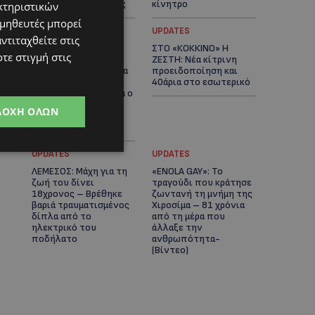
αστυνομικές έρευνες
κίνητρο
κτηριστικών
ομηθευτές μπορεί
UPDATES
UPDATES
ντιταχθείτε στις
ΛΑΤΣΙΑ-ΓΕΡΙ: Στο
ΣΤΟ «ΚΟΚΚΙΝΟ» Η
τε στιγμή στις
επίκεντρο η
ΖΕΣΤΗ: Νέα κίτρινη
δημιουργία δομών για
προειδοποίηση και
ασυνόδευτους
40άρια στο εσωτερικό
ανήλικους – Αντιδρά ο
Δήμος, στηρίζει υπό
ΔΟΧΉ ΌΛΩΝ
προϋποθέσεις το
Κίνημα Οικολόγων
UPDATES
UPDATES
ΛΕΜΕΣΟΣ: Μάχη για τη
«ENOLA GAY»: Το
ζωή του δίνει
τραγούδι που κράτησε
18χρονος – Βρέθηκε
ζωντανή τη μνήμη της
βαριά τραυματισμένος
Χιροσίμα – 81 χρόνια
δίπλα από το
από τη μέρα που
ηλεκτρικό του
άλλαξε την
ποδήλατο
ανθρωπότητα-
(Bίντεο)