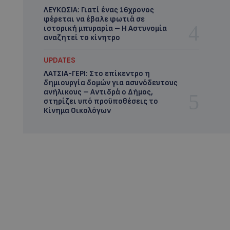
ΛΕΥΚΩΣΙΑ: Γιατί ένας 16χρονος
φέρεται να έβαλε φωτιά σε
ιστορική μπυραρία – Η Αστυνομία
αναζητεί το κίνητρο
UPDATES
ΛΑΤΣΙΑ-ΓΕΡΙ: Στο επίκεντρο η
δημιουργία δομών για ασυνόδευτους
ανήλικους – Αντιδρά ο Δήμος,
στηρίζει υπό προϋποθέσεις το
Κίνημα Οικολόγων