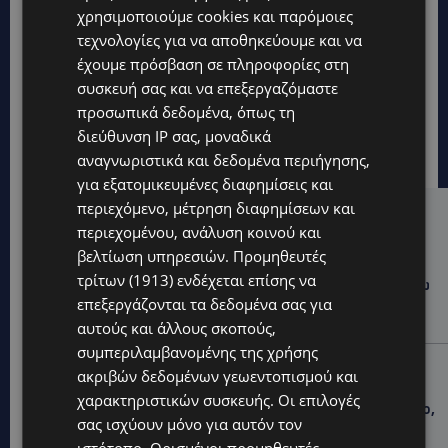
χρησιμοποιούμε cookies και παρόμοιες
τεχνολογίες για να αποθηκεύουμε και να
έχουμε πρόσβαση σε πληροφορίες στη
συσκευή σας και να επεξεργαζόμαστε
προσωπικά δεδομένα, όπως τη
διεύθυνση IP σας, μοναδικά
αναγνωριστικά και δεδομένα περιήγησης,
για εξατομικευμένες διαφημίσεις και
περιεχόμενο, μέτρηση διαφημίσεων και
Hot this week
περιεχομένου, ανάλυση κοινού και
βελτίωση υπηρεσιών.
Προμηθευτές
UPDATES
τρίτων (1913)
ενδέχεται επίσης να
ΦΡΑΓΜΑ ΚΛΗΡΟΥ: Πήγαν για ψάρεμα και άφησαν πίσω
τους σκουπίδια – Εικόνες που προβληματίζουν-
επεξεργάζονται τα δεδομένα σας για
(Φώτο)
αυτούς και άλλους σκοπούς,
συμπεριλαμβανομένης της χρήσης
LIFESTYLE
ακριβών δεδομένων γεωεντοπισμού και
ΝΙΚΟΣ ΚΑΛΟΓΕΡΟΠΟΥΛΟΣ: Έφυγε από τη ζωή ο
χαρακτηριστικών συσκευής. Οι επιλογές
πολυτάλαντος καλλιτέχνης που ξεχώρισε σε θέατρο,
σας ισχύουν μόνο για αυτόν τον
κινηματογράφο και τηλεόραση-(Bίντεο)