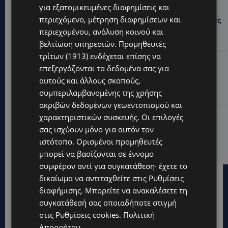
για εξατομικευμένες διαφημίσεις και
UPDATES
περιεχόμενο, μέτρηση διαφημίσεων και
ΔΗΜΟΣ ΛΑΤΣΙΩΝ – ΓΕΡΙΟΥ: Πάνω από 8.000 υπογραφές
κατά των Δομών Ανηλίκων – Ζητούν γραπτή
περιεχομένου, ανάλυση κοινού και
δέσμευση από το Κράτος
βελτίωση υπηρεσιών.
Προμηθευτές
τρίτων (1913)
ενδέχεται επίσης να
UPDATES
επεξεργάζονται τα δεδομένα σας για
ΑΓΙΟΣ ΙΩΑΝΝΗΣ ΠΙΤΣΙΛΙΑΣ: Ξανανοίγει η πισίνα του
αυτούς και άλλους σκοπούς,
χωριού – Μια ανάσα δροσιάς για κατοίκους και
συμπεριλαμβανομένης της χρήσης
επισκέπτες
ακριβών δεδομένων γεωεντοπισμού και
LIFESTYLE
χαρακτηριστικών συσκευής. Οι επιλογές
ΕΛΕΝΑ ΠΑΠΑΔΟΠΟΥΛΟΥ: Από τη σκηνή στην
σας ισχύουν μόνο για αυτόν τον
Αντιπροεδρία του ΘΟΚ – «Μεγάλη τιμή και μεγάλη
ιστότοπο. Ορισμένοι προμηθευτές
ευθύνη»
μπορεί να βασίζονται σε έννομο
συμφέρον αντί για συγκατάθεση· έχετε το
δικαίωμα να αντιταχθείτε στις
Ρυθμίσεις
διαφήμισης
. Μπορείτε να ανακαλέσετε τη
συγκατάθεσή σας οποιαδήποτε στιγμή
στις
Ρυθμίσεις cookies
.
Πολιτική
Απορρήτου