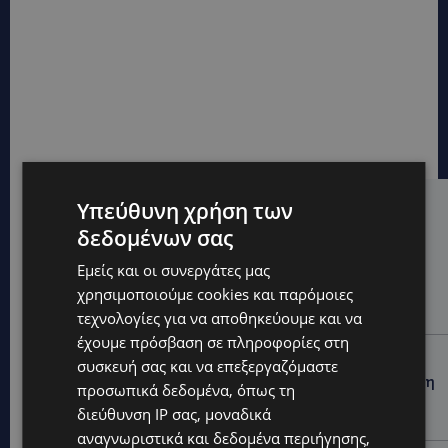
Υπεύθυνη χρήση των
Hot this week
δεδομένων σας
UPDATES
Εμείς και οι συνεργάτες μας
ΚΙΤΡΙΝΗ ΠΡΟΕΙΔΟΠΟΙΗΣΗ: Έτοιμοι για παραλία –
χρησιμοποιούμε cookies και παρόμοιες
Στους 40°C και σήμερα η Κύπρος-Πότε θα τεθεί σε
ισχύ
τεχνολογίες για να αποθηκεύουμε και να
έχουμε πρόσβαση σε πληροφορίες στη
UPDATES
συσκευή σας και να επεξεργαζόμαστε
ΦΕΙΔΙΑΣ ΠΑΝΑΓΙΩΤΟΥ: Η εμφάνισή του στην εκδήλωση
προσωπικά δεδομένα, όπως τη
για Ισαάκ και Σολωμού προκάλεσε αντιδράσεις –
διεύθυνση IP σας, μοναδικά
«Ασέβεια προς τους νεκρούς»-(Φώτο)
αναγνωριστικά και δεδομένα περιήγησης,