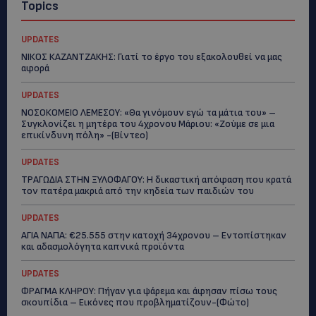
Topics
UPDATES
ΝΙΚΟΣ ΚΑΖΑΝΤΖΑΚΗΣ: Γιατί το έργο του εξακολουθεί να μας
αφορά
UPDATES
ΝΟΣΟΚΟΜΕΙΟ ΛΕΜΕΣΟΥ: «Θα γινόμουν εγώ τα μάτια του» –
Συγκλονίζει η μητέρα του 4χρονου Μάριου: «Ζούμε σε μια
επικίνδυνη πόλη» -(Βίντεο)
UPDATES
ΤΡΑΓΩΔΙΑ ΣΤΗΝ ΞΥΛΟΦΑΓΟΥ: Η δικαστική απόφαση που κρατά
τον πατέρα μακριά από την κηδεία των παιδιών του
UPDATES
ΑΓΙΑ ΝΑΠΑ: €25.555 στην κατοχή 34χρονου – Εντοπίστηκαν
και αδασμολόγητα καπνικά προϊόντα
UPDATES
ΦΡΑΓΜΑ ΚΛΗΡΟΥ: Πήγαν για ψάρεμα και άφησαν πίσω τους
σκουπίδια – Εικόνες που προβληματίζουν-(Φώτο)