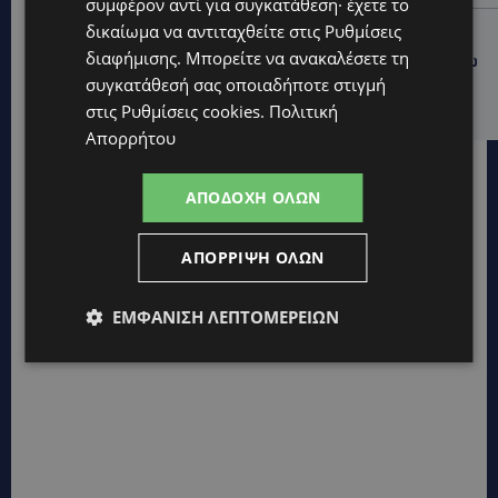
συμφέρον αντί για συγκατάθεση· έχετε το
δικαίωμα να αντιταχθείτε στις
Ρυθμίσεις
UPDATES
διαφήμισης
. Μπορείτε να ανακαλέσετε τη
ΦΡΑΓΜΑ ΚΛΗΡΟΥ: Πήγαν για ψάρεμα και άφησαν πίσω
τους σκουπίδια – Εικόνες που προβληματίζουν-
συγκατάθεσή σας οποιαδήποτε στιγμή
(Φώτο)
στις
Ρυθμίσεις cookies
.
Πολιτική
Απορρήτου
ΑΠΟΔΟΧΉ ΌΛΩΝ
ΑΠΌΡΡΙΨΗ ΌΛΩΝ
ΕΜΦΆΝΙΣΗ ΛΕΠΤΟΜΕΡΕΙΏΝ