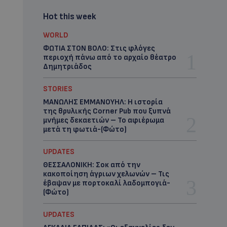
Hot this week
WORLD
ΦΩΤΙΑ ΣΤΟΝ ΒΟΛΟ: Στις φλόγες
περιοχή πάνω από το αρχαίο θέατρο
Δημητριάδος
STORIES
ΜΑΝΩΛΗΣ ΕΜΜΑΝΟΥΗΛ: Η ιστορία
της θρυλικής Corner Pub που ξυπνά
μνήμες δεκαετιών – Το αφιέρωμα
μετά τη φωτιά-(Φώτο)
UPDATES
ΘΕΣΣΑΛΟΝΙΚΗ: Σοκ από την
κακοποίηση άγριων χελωνών – Τις
έβαψαν με πορτοκαλί λαδομπογιά-
(Φώτο)
UPDATES