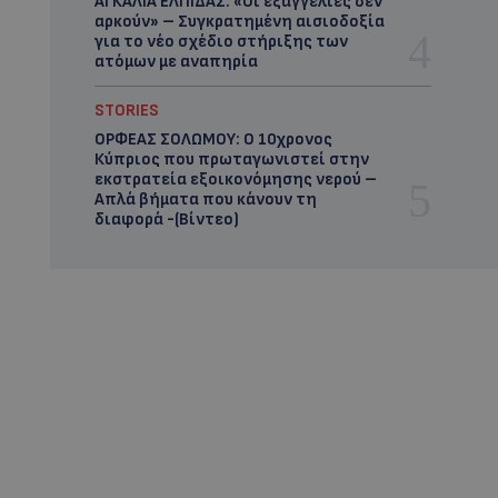
ΑΓΚΑΛΙΑ ΕΛΠΙΔΑΣ: «Οι εξαγγελίες δεν
αρκούν» – Συγκρατημένη αισιοδοξία
για το νέο σχέδιο στήριξης των
ατόμων με αναπηρία
STORIES
ΟΡΦΕΑΣ ΣΟΛΩΜΟΥ: Ο 10χρονος
Κύπριος που πρωταγωνιστεί στην
εκστρατεία εξοικονόμησης νερού –
Απλά βήματα που κάνουν τη
διαφορά -(Βίντεο)