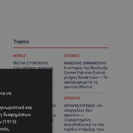
Topics
WORLD
STORIES
ΦΩΤΙΑ ΣΤΟΝ ΒΟΛΟ:
ΜΑΝΩΛΗΣ ΕΜΜΑΝΟΥΗΛ:
Στις φλόγες περιοχή
Η ιστορία της θρυλικής
πάνω από το αρχαίο
Corner Pub που ξυπνά
θέατρο Δημητριάδος
μνήμες δεκαετιών – Το
αφιέρωμα μετά τη
φωτιά-(Φώτο)
για να
UPDATES
UPDATES
ΘΕΣΣΑΛΟΝΙΚΗ: Σοκ από
ΑΓΚΑΛΙΑ ΕΛΠΙΔΑΣ: «Οι
αγνωριστικά και
την κακοποίηση
εξαγγελίες δεν
ση διαφημίσεων
άγριων χελωνών – Τις
αρκούν» –
έβαψαν με πορτοκαλί
Συγκρατημένη
 (1913)
λαδομπογιά-(Φώτο)
αισιοδοξία για το νέο
πούς,
σχέδιο στήριξης των