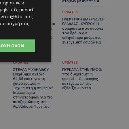
ατόμων με αναπηρία
κτηριστικών
ομηθευτές μπορεί
STORIES
UPDATES
ντιταχθείτε στις
ΟΡΦΕΑΣ ΣΟΛΩΜΟΥ: Ο
ΗΛΕΚΤΡΙΚΗ ΔΙΑΣΥΝΔΕΣΗ
τε στιγμή στις
10χρονος Κύπριος που
ΕΛΛΑΔΑΣ–ΚΥΠΡΟΥ: Η
πρωταγωνιστεί στην
συμφωνία που ανοίγει
εκστρατεία
τον δρόμο για
εξοικονόμησης νερού
φθηνότερο ρεύμα και
– Απλά βήματα που
ενεργειακή ασφάλεια
ΔΟΧΉ ΌΛΩΝ
κάνουν τη διαφορά -
(Βίντεο)
UPDATES
UPDATES
ΣΤΕΛΛΑ ΜΙΧΑΗΛΙΔΟΥ:
ΠΥΡΚΑΓΙΑ ΣΤΗΝ ΠΑΦΟ:
Εγκρίθηκε σχέδιο
Υπό διαχείριση η
€1,65 εκατ. για τη
φωτιά – Οι κάμερες
χοιροτροφία –
κατέγραψαν την
Ξεχωριστή η σημερινή
εξέλιξη-Βίντεο
διαμαρτυρία
κτηνοτρόφων για τις
αποζημιώσεις του
Αφθώδους Πυρετού