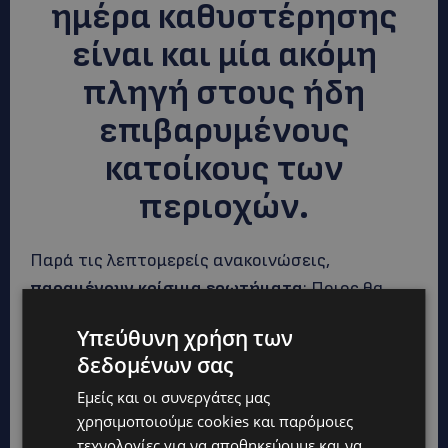
ημέρα καθυστέρησης
είναι και μία ακόμη
πληγή στους ήδη
επιβαρυμένους
κατοίκους των
περιοχών.
Παρά τις λεπτομερείς ανακοινώσεις,
παραμένουν κρίσιμα ερωτήματα
: Ποιος θα
διαχειρίζεται το σύνολο του σχεδίου; Υπάρχει
Υπεύθυνη χρήση των
ενιαίο Κέντρο Διαχείρισης ή θα διαμοιραστούν
δεδομένων σας
οι αρμοδιότητες χωρίς σαφή ηγεσία; Πώς
Εμείς και οι συνεργάτες μας
ακριβώς θα υλοποιηθεί η “περιβαλλοντική
χρησιμοποιούμε cookies και παρόμοιες
αποκατάσταση”; Μιλάμε για αναδάσωση,
τεχνολογίες για να αποθηκεύουμε και να