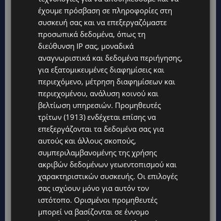
αντιπλημμυρικά έργα ή πρόληψη νέων
έχουμε πρόσβαση σε πληροφορίες στη
καταστροφών; Τι σχεδιάζεται για το μέλλον; Το
συσκευή σας και να επεξεργαζόμαστε
“θα δούμε τι πήγε λάθος” είναι μεν
προσωπικά δεδομένα, όπως τη
απαραίτητο, αλλά ανεπαρκές χωρίς
δέσμευση
διεύθυνση IP σας, μοναδικά
αναγνωριστικά και δεδομένα περιήγησης,
για διαρθρωτικές αλλαγές
, όπως: ενίσχυση
για εξατομικευμένες διαφημίσεις και
του μηχανισμού δασοπυρόσβεσης, κοινή
περιεχόμενο, μέτρηση διαφημίσεων και
εκπαίδευση σωμάτων έκτακτης ανάγκης,
περιεχομένου, ανάλυση κοινού και
δημιουργία μόνιμου δορυφορικού συστήματος
βελτίωση υπηρεσιών.
Προμηθευτές
παρακολούθησης κινδύνων.
τρίτων (1913)
ενδέχεται επίσης να
επεξεργάζονται τα δεδομένα σας για
αυτούς και άλλους σκοπούς,
Ο Πρόεδρος και η κυβέρνηση έθεσαν τον πήχη
συμπεριλαμβανομένης της χρήσης
ακριβών δεδομένων γεωεντοπισμού και
ψηλά – και καλά έκαναν. Όμως,
ο κόσμος δεν
χαρακτηριστικών συσκευής. Οι επιλογές
ζητά πια υποσχέσεις – ζητά συνέπεια
. Οι
σας ισχύουν μόνο για αυτόν τον
κάτοικοι των πληγεισών περιοχών περιμένουν
ιστότοπο. Ορισμένοι προμηθευτές
πράξεις, όχι λόγια. Περιμένουν ταχύτητα,
μπορεί να βασίζονται σε έννομο
αποτελεσματικότητα και – πάνω απ’ όλα –