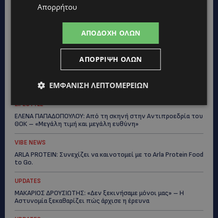
τους νεκρούς»-(Φώτο)
Απορρήτου
UPDATES
ΔΗΜΟΣ ΛΑΤΣΙΩΝ – ΓΕΡΙΟΥ: Πάνω από 8.000 υπογραφές κατά
ΑΠΟΔΟΧΉ ΌΛΩΝ
των Δομών Ανηλίκων – Ζητούν γραπτή δέσμευση από το
Κράτος
ΑΠΌΡΡΙΨΗ ΌΛΩΝ
UPDATES
ΑΓΙΟΣ ΙΩΑΝΝΗΣ ΠΙΤΣΙΛΙΑΣ: Ξανανοίγει η πισίνα του χωριού –
ΕΜΦΆΝΙΣΗ ΛΕΠΤΟΜΕΡΕΙΏΝ
Μια ανάσα δροσιάς για κατοίκους και επισκέπτες
LIFESTYLE
ΕΛΕΝΑ ΠΑΠΑΔΟΠΟΥΛΟΥ: Από τη σκηνή στην Αντιπροεδρία του
ΘΟΚ – «Μεγάλη τιμή και μεγάλη ευθύνη»
VIBE NEWS
ARLA PROTEIN: Συνεχίζει να καινοτομεί με το Arla Protein Food
to Go.
UPDATES
ΜΑΚΑΡΙΟΣ ΔΡΟΥΣΙΩΤΗΣ: «Δεν ξεκινήσαμε μόνοι μας» – Η
Αστυνομία ξεκαθαρίζει πώς άρχισε η έρευνα