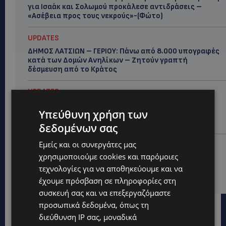
για Ισαάκ και Σολωμού προκάλεσε αντιδράσεις –
«Ασέβεια προς τους νεκρούς»-(Φώτο)
UPDATES
ΔΗΜΟΣ ΛΑΤΣΙΩΝ – ΓΕΡΙΟΥ: Πάνω από 8.000 υπογραφές
κατά των Δομών Ανηλίκων – Ζητούν γραπτή
δέσμευση από το Κράτος
UPDATES
ΑΓΙΟΣ ΙΩΑΝΝΗΣ ΠΙΤΣΙΛΙΑΣ: Ξανανοίγει η πισίνα του
Υπεύθυνη χρήση των
χωριού – Μια ανάσα δροσιάς για κατοίκους και
επισκέπτες
δεδομένων σας
Εμείς και οι συνεργάτες μας
LIFESTYLE
χρησιμοποιούμε cookies και παρόμοιες
ΕΛΕΝΑ ΠΑΠΑΔΟΠΟΥΛΟΥ: Από τη σκηνή στην
Αντιπροεδρία του ΘΟΚ – «Μεγάλη τιμή και μεγάλη
τεχνολογίες για να αποθηκεύουμε και να
ευθύνη»
έχουμε πρόσβαση σε πληροφορίες στη
συσκευή σας και να επεξεργαζόμαστε
προσωπικά δεδομένα, όπως τη
διεύθυνση IP σας, μοναδικά