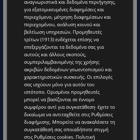
αναγνωριστικά και δεδομένα περιήγησης,
για εξατομικευμένες διαφημίσεις και
περιεχόμενο, μέτρηση διαφημίσεων και
περιεχομένου, ανάλυση κοινού και
βελτίωση υπηρεσιών.
Προμηθευτές
τρίτων (1913)
ενδέχεται επίσης να
επεξεργάζονται τα δεδομένα σας για
αυτούς και άλλους σκοπούς,
συμπεριλαμβανομένης της χρήσης
ακριβών δεδομένων γεωεντοπισμού και
χαρακτηριστικών συσκευής. Οι επιλογές
Topics
σας ισχύουν μόνο για αυτόν τον
ιστότοπο. Ορισμένοι προμηθευτές
UPDATES
μπορεί να βασίζονται σε έννομο
ΚΙΤΡΙΝΗ ΠΡΟΕΙΔΟΠΟΙΗΣΗ: Έτοιμοι για παραλία – Στους 40°C
συμφέρον αντί για συγκατάθεση· έχετε το
και σήμερα η Κύπρος-Πότε θα τεθεί σε ισχύ
δικαίωμα να αντιταχθείτε στις
Ρυθμίσεις
διαφήμισης
. Μπορείτε να ανακαλέσετε τη
UPDATES
συγκατάθεσή σας οποιαδήποτε στιγμή
ΦΕΙΔΙΑΣ ΠΑΝΑΓΙΩΤΟΥ: Η εμφάνισή του στην εκδήλωση για
Ισαάκ και Σολωμού προκάλεσε αντιδράσεις – «Ασέβεια προς
στις
Ρυθμίσεις cookies
.
Πολιτική