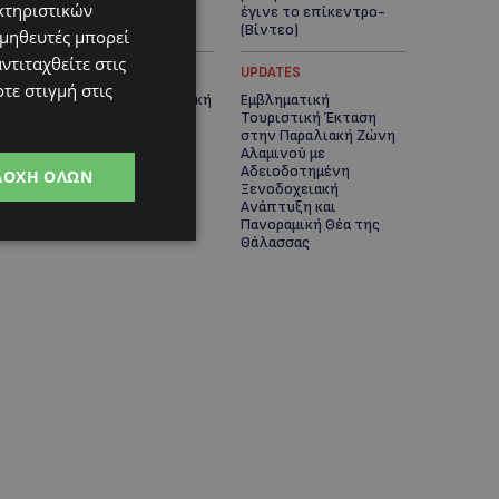
κτηριστικών
Ισχυρή δυναμική εν
έγινε το επίκεντρο-
μέσω αβεβαιότητας
(Βίντεο)
ομηθευτές μπορεί
ντιταχθείτε στις
UPDATES
UPDATES
τε στιγμή στις
Ο τουρισμός ως εθνική
Εμβληματική
υπόθεση
Τουριστική Έκταση
στην Παραλιακή Ζώνη
Αλαμινού με
Αδειοδοτημένη
ΔΟΧΉ ΌΛΩΝ
Ξενοδοχειακή
Ανάπτυξη και
Πανοραμική Θέα της
Θάλασσας