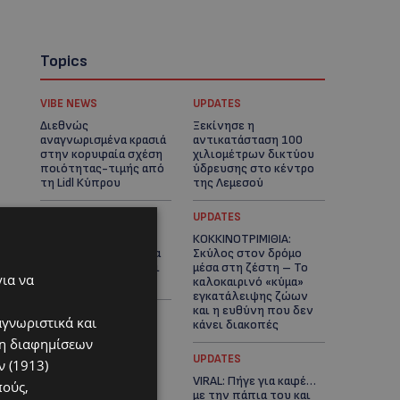
Topics
VIBE NEWS
UPDATES
Διεθνώς
Ξεκίνησε η
αναγνωρισμένα κρασιά
αντικατάσταση 100
στην κορυφαία σχέση
χιλιομέτρων δικτύου
ποιότητας-τιμής από
ύδρευσης στο κέντρο
τη Lidl Κύπρου
της Λεμεσού
VIBE NEWS
UPDATES
Η Mercedes-Benz
ΚΟΚΚΙΝΟΤΡΙΜΙΘΙΑ:
γιορτάζει έναν αιώνα
Σκύλος στον δρόμο
ιστορίας και κοιτάζει
μέσα στη ζέστη – Το
για να
προς το μέλλον
καλοκαιρινό «κύμα»
εγκατάλειψης ζώων
και η ευθύνη που δεν
αγνωριστικά και
κάνει διακοπές
ση διαφημίσεων
UPDATES
UPDATES
 (1913)
Ο κατασκευαστικός
VIRAL: Πήγε για καφέ…
πούς,
τομέας στην Κύπρο:
με την πάπια του και