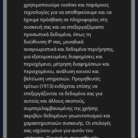
χρησιμοποιούμε cookies και παρόμοιες
τεχνολογίες για να αποθηκεύουμε και να
έχουμε πρόσβαση σε πληροφορίες στη
συσκευή σας και να επεξεργαζόμαστε
προσωπικά δεδομένα, όπως τη
διεύθυνση IP σας, μοναδικά
αναγνωριστικά και δεδομένα περιήγησης,
για εξατομικευμένες διαφημίσεις και
περιεχόμενο, μέτρηση διαφημίσεων και
Topics
περιεχομένου, ανάλυση κοινού και
βελτίωση υπηρεσιών.
Προμηθευτές
τρίτων (1913)
ενδέχεται επίσης να
UPDATES
επεξεργάζονται τα δεδομένα σας για
ΑΛΕΞΙΑ ΠΟΤΑΜΙΤΟΥ: Από την προσωπική απώλεια στην
κοινωνική προσφορά – Αναλαμβάνει το χαρτοφυλάκιο
αυτούς και άλλους σκοπούς,
Κοινωνικής Πρόνοιας στον ΔΗΣΥ
συμπεριλαμβανομένης της χρήσης
ακριβών δεδομένων γεωεντοπισμού και
UPDATES
χαρακτηριστικών συσκευής. Οι επιλογές
44ο ΦΕΣΤΙΒΑΛ ΛΕΥΚΑΡΩΝ: «Ο άνθρωπος είναι ο πολιτισμός»
– Η ξεχωριστή τιμή που επιφύλαξαν τα Λεύκαρα-(Βίντεο)
σας ισχύουν μόνο για αυτόν τον
ιστότοπο. Ορισμένοι προμηθευτές