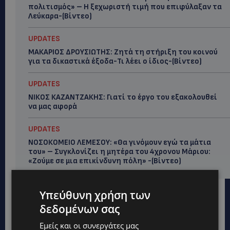
πολιτισμός» – Η ξεχωριστή τιμή που επιφύλαξαν τα
Λεύκαρα-(Βίντεο)
UPDATES
ΜΑΚΑΡΙΟΣ ΔΡΟΥΣΙΩΤΗΣ: Ζητά τη στήριξη του κοινού
για τα δικαστικά έξοδα-Τι λέει ο ίδιος-(Βίντεο)
UPDATES
ΝΙΚΟΣ ΚΑΖΑΝΤΖΑΚΗΣ: Γιατί το έργο του εξακολουθεί
να μας αφορά
UPDATES
ΝΟΣΟΚΟΜΕΙΟ ΛΕΜΕΣΟΥ: «Θα γινόμουν εγώ τα μάτια
του» – Συγκλονίζει η μητέρα του 4χρονου Μάριου:
«Ζούμε σε μια επικίνδυνη πόλη» -(Βίντεο)
Υπεύθυνη χρήση των
δεδομένων σας
Εμείς και οι συνεργάτες μας