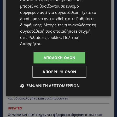
UPDATES
μπορεί να βασίζονται σε έννομο
ΜΑΚΑΡΙΟΣ ΔΡΟΥΣΙΩΤΗΣ: Ζητά τη στήριξη του κοινού για τα
δικαστικά έξοδα-Τι λέει ο ίδιος-(Βίντεο)
συμφέρον αντί για συγκατάθεση· έχετε το
δικαίωμα να αντιταχθείτε στις
Ρυθμίσεις
UPDATES
διαφήμισης
. Μπορείτε να ανακαλέσετε τη
ΝΙΚΟΣ ΚΑΖΑΝΤΖΑΚΗΣ: Γιατί το έργο του εξακολουθεί να μας
συγκατάθεσή σας οποιαδήποτε στιγμή
αφορά
στις
Ρυθμίσεις cookies
.
Πολιτική
UPDATES
Απορρήτου
ΝΟΣΟΚΟΜΕΙΟ ΛΕΜΕΣΟΥ: «Θα γινόμουν εγώ τα μάτια του» –
Συγκλονίζει η μητέρα του 4χρονου Μάριου: «Ζούμε σε μια
επικίνδυνη πόλη» -(Βίντεο)
ΑΠΟΔΟΧΉ ΌΛΩΝ
UPDATES
ΑΠΌΡΡΙΨΗ ΌΛΩΝ
ΤΡΑΓΩΔΙΑ ΣΤΗΝ ΞΥΛΟΦΑΓΟΥ: Η δικαστική απόφαση που κρατά
τον πατέρα μακριά από την κηδεία των παιδιών του
ΕΜΦΆΝΙΣΗ ΛΕΠΤΟΜΕΡΕΙΏΝ
UPDATES
ΑΓΙΑ ΝΑΠΑ: €25.555 στην κατοχή 34χρονου – Εντοπίστηκαν
και αδασμολόγητα καπνικά προϊόντα
UPDATES
ΦΡΑΓΜΑ ΚΛΗΡΟΥ: Πήγαν για ψάρεμα και άφησαν πίσω τους