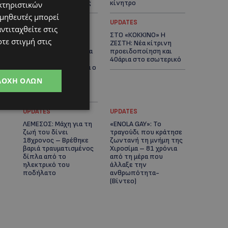
αστυνομικές έρευνες
κίνητρο
κτηριστικών
ομηθευτές μπορεί
UPDATES
UPDATES
ντιταχθείτε στις
ΛΑΤΣΙΑ-ΓΕΡΙ: Στο
ΣΤΟ «ΚΟΚΚΙΝΟ» Η
τε στιγμή στις
επίκεντρο η
ΖΕΣΤΗ: Νέα κίτρινη
δημιουργία δομών για
προειδοποίηση και
ασυνόδευτους
40άρια στο εσωτερικό
ανήλικους – Αντιδρά ο
Δήμος, στηρίζει υπό
ΔΟΧΉ ΌΛΩΝ
προϋποθέσεις το
Κίνημα Οικολόγων
UPDATES
UPDATES
ΛΕΜΕΣΟΣ: Μάχη για τη
«ENOLA GAY»: Το
ζωή του δίνει
τραγούδι που κράτησε
18χρονος – Βρέθηκε
ζωντανή τη μνήμη της
βαριά τραυματισμένος
Χιροσίμα – 81 χρόνια
δίπλα από το
από τη μέρα που
ηλεκτρικό του
άλλαξε την
ποδήλατο
ανθρωπότητα-
(Bίντεο)