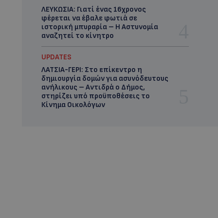
ΛΕΥΚΩΣΙΑ: Γιατί ένας 16χρονος
φέρεται να έβαλε φωτιά σε
ιστορική μπυραρία – Η Αστυνομία
αναζητεί το κίνητρο
UPDATES
ΛΑΤΣΙΑ-ΓΕΡΙ: Στο επίκεντρο η
δημιουργία δομών για ασυνόδευτους
ανήλικους – Αντιδρά ο Δήμος,
στηρίζει υπό προϋποθέσεις το
Κίνημα Οικολόγων