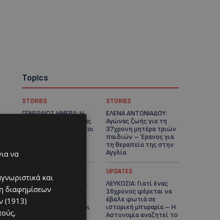
Topics
STORIES
STORIES
ΓΕΝΕΘΛΙΟΣ ΗΜΕΡΑ: Η
ΕΛΕΝΑ ΑΝΤΩΝΙΑΔΟΥ:
ηλικία είναι μόνο ένας
Αγώνας ζωής για τη
αριθμός – Οι άνθρωποι
37χρονη μητέρα τριών
και οι στιγμές είναι η
παιδιών – Έρανος για
πραγματική μας
τη θεραπεία της στην
ιστορία
Αγγλία
για να
UPDATES
UPDATES
αγνωριστικά και
ΚΑΤΑΓΓΕΛΙΑ: Για άνδρα
ΛΕΥΚΩΣΙΑ: Γιατί ένας
ση διαφημίσεων
που φέρεται να
16χρονος φέρεται να
παρενοχλούσε
έβαλε φωτιά σε
 (1913)
γυναίκες στο Δασούδι
ιστορική μπυραρία – Η
πούς,
– Σε εξέλιξη οι
Αστυνομία αναζητεί το