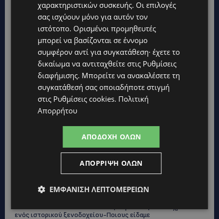
χαρακτηριστικών συσκευής. Οι επιλογές
σας ισχύουν μόνο για αυτόν τον
UPDATES
ιστότοπο. Ορισμένοι προμηθευτές
ΛΑΤΣΙΑ-ΓΕΡΙ: Στο επίκεντρο η δημιουργία δομών για
ασυνόδευτους ανήλικους – Αντιδρά ο Δήμος, στηρίζει υπό
μπορεί να βασίζονται σε έννομο
προϋποθέσεις το Κίνημα Οικολόγων
συμφέρον αντί για συγκατάθεση· έχετε το
δικαίωμα να αντιταχθείτε στις
Ρυθμίσεις
UPDATES
διαφήμισης
. Μπορείτε να ανακαλέσετε τη
ΣΤΟ «ΚΟΚΚΙΝΟ» Η ΖΕΣΤΗ: Νέα κίτρινη προειδοποίηση και
40άρια στο εσωτερικό
συγκατάθεσή σας οποιαδήποτε στιγμή
στις
Ρυθμίσεις cookies
.
Πολιτική
UPDATES
Απορρήτου
ΛΕΜΕΣΟΣ: Μάχη για τη ζωή του δίνει 18χρονος – Βρέθηκε
βαριά τραυματισμένος δίπλα από το ηλεκτρικό του
ποδήλατο
ΑΠΟΔΟΧΉ ΌΛΩΝ
UPDATES
«ENOLA GAY»: Το τραγούδι που κράτησε ζωντανή τη μνήμη
ΑΠΌΡΡΙΨΗ ΌΛΩΝ
της Χιροσίμα – 81 χρόνια από τη μέρα που άλλαξε την
ανθρωπότητα-(Bίντεο)
ΕΜΦΆΝΙΣΗ ΛΕΠΤΟΜΕΡΕΙΏΝ
ΚΟΣΜΙΚΑ
PERNERA BEACH HOTEL: Εκλεκτές παρουσίες στα 50 χρόνια
ενός ιστορικού ξενοδοχείου-Ποιους είδαμε