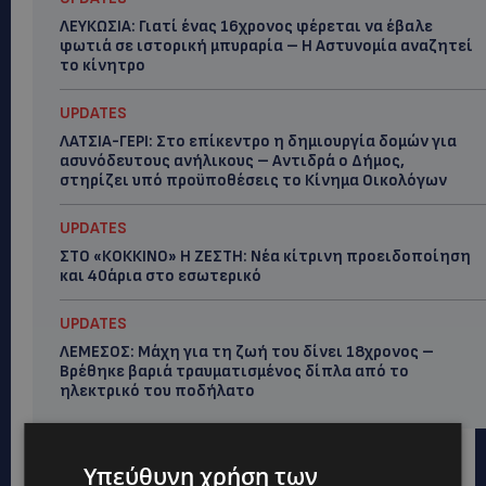
ΛΕΥΚΩΣΙΑ: Γιατί ένας 16χρονος φέρεται να έβαλε
φωτιά σε ιστορική μπυραρία – Η Αστυνομία αναζητεί
το κίνητρο
UPDATES
ΛΑΤΣΙΑ-ΓΕΡΙ: Στο επίκεντρο η δημιουργία δομών για
ασυνόδευτους ανήλικους – Αντιδρά ο Δήμος,
στηρίζει υπό προϋποθέσεις το Κίνημα Οικολόγων
UPDATES
ΣΤΟ «ΚΟΚΚΙΝΟ» Η ΖΕΣΤΗ: Νέα κίτρινη προειδοποίηση
και 40άρια στο εσωτερικό
UPDATES
ΛΕΜΕΣΟΣ: Μάχη για τη ζωή του δίνει 18χρονος –
Βρέθηκε βαριά τραυματισμένος δίπλα από το
ηλεκτρικό του ποδήλατο
Υπεύθυνη χρήση των