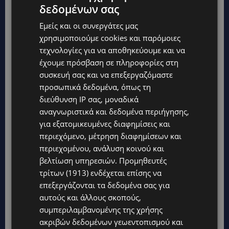
δεδομένων σας
Εμείς και οι συνεργάτες μας
χρησιμοποιούμε cookies και παρόμοιες
τεχνολογίες για να αποθηκεύουμε και να
έχουμε πρόσβαση σε πληροφορίες στη
συσκευή σας και να επεξεργαζόμαστε
προσωπικά δεδομένα, όπως τη
διεύθυνση IP σας, μοναδικά
αναγνωριστικά και δεδομένα περιήγησης,
για εξατομικευμένες διαφημίσεις και
περιεχόμενο, μέτρηση διαφημίσεων και
Topics
περιεχομένου, ανάλυση κοινού και
βελτίωση υπηρεσιών.
Προμηθευτές
UPDATES
τρίτων (1913)
ενδέχεται επίσης να
ΚΑΤΑΓΓΕΛΙΑ: Για άνδρα που φέρεται να παρενοχλούσε
επεξεργάζονται τα δεδομένα σας για
γυναίκες στο Δασούδι – Σε εξέλιξη οι αστυνομικές έρευνες
αυτούς και άλλους σκοπούς,
UPDATES
συμπεριλαμβανομένης της χρήσης
ΛΕΥΚΩΣΙΑ: Γιατί ένας 16χρονος φέρεται να έβαλε φωτιά σε
ακριβών δεδομένων γεωεντοπισμού και
ιστορική μπυραρία – Η Αστυνομία αναζητεί το κίνητρο