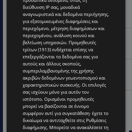
προσωπικά δεδομένα, όπως τη
STORIES
διεύθυνση IP σας, μοναδικά
ΜΑΝΩΛΗΣ ΕΜΜΑΝΟΥΗΛ: Η ιστορία της θρυλικής
αναγνωριστικά και δεδομένα περιήγησης,
Corner Pub που ξυπνά μνήμες δεκαετιών – Το
για εξατομικευμένες διαφημίσεις και
αφιέρωμα μετά τη φωτιά-(Φώτο)
περιεχόμενο, μέτρηση διαφημίσεων και
UPDATES
περιεχομένου, ανάλυση κοινού και
ΘΕΣΣΑΛΟΝΙΚΗ: Σοκ από την κακοποίηση άγριων
βελτίωση υπηρεσιών.
Προμηθευτές
χελωνών – Τις έβαψαν με πορτοκαλί λαδομπογιά-
τρίτων (1913)
ενδέχεται επίσης να
(Φώτο)
επεξεργάζονται τα δεδομένα σας για
αυτούς και άλλους σκοπούς,
UPDATES
συμπεριλαμβανομένης της χρήσης
ΑΓΚΑΛΙΑ ΕΛΠΙΔΑΣ: «Οι εξαγγελίες δεν αρκούν» –
ακριβών δεδομένων γεωεντοπισμού και
Συγκρατημένη αισιοδοξία για το νέο σχέδιο
στήριξης των ατόμων με αναπηρία
χαρακτηριστικών συσκευής. Οι επιλογές
σας ισχύουν μόνο για αυτόν τον
STORIES
ιστότοπο. Ορισμένοι προμηθευτές
ΟΡΦΕΑΣ ΣΟΛΩΜΟΥ: Ο 10χρονος Κύπριος που
μπορεί να βασίζονται σε έννομο
πρωταγωνιστεί στην εκστρατεία εξοικονόμησης
συμφέρον αντί για συγκατάθεση· έχετε το
νερού – Απλά βήματα που κάνουν τη διαφορά -
δικαίωμα να αντιταχθείτε στις
Ρυθμίσεις
(Βίντεο)
διαφήμισης
. Μπορείτε να ανακαλέσετε τη