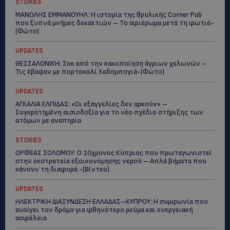
STORIES
ΜΑΝΩΛΗΣ ΕΜΜΑΝΟΥΗΛ: Η ιστορία της θρυλικής Corner Pub
που ξυπνά μνήμες δεκαετιών – Το αφιέρωμα μετά τη φωτιά-
(Φώτο)
UPDATES
ΘΕΣΣΑΛΟΝΙΚΗ: Σοκ από την κακοποίηση άγριων χελωνών –
Τις έβαψαν με πορτοκαλί λαδομπογιά-(Φώτο)
UPDATES
ΑΓΚΑΛΙΑ ΕΛΠΙΔΑΣ: «Οι εξαγγελίες δεν αρκούν» –
Συγκρατημένη αισιοδοξία για το νέο σχέδιο στήριξης των
ατόμων με αναπηρία
STORIES
ΟΡΦΕΑΣ ΣΟΛΩΜΟΥ: Ο 10χρονος Κύπριος που πρωταγωνιστεί
στην εκστρατεία εξοικονόμησης νερού – Απλά βήματα που
κάνουν τη διαφορά -(Βίντεο)
UPDATES
ΗΛΕΚΤΡΙΚΗ ΔΙΑΣΥΝΔΕΣΗ ΕΛΛΑΔΑΣ–ΚΥΠΡΟΥ: Η συμφωνία που
ανοίγει τον δρόμο για φθηνότερο ρεύμα και ενεργειακή
ασφάλεια