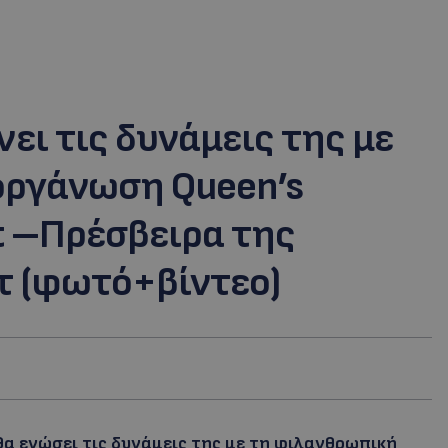
ει τις δυνάμεις της με
οργάνωση Queen’s
 –Πρέσβειρα της
τ (φωτό+βίντεο)
θα ενώσει τις δυνάμεις της με τη φιλανθρωπική