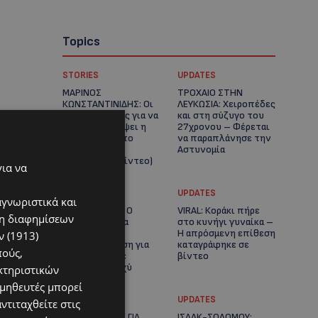
Topics
STORIES
UPDATES
ΜΑΡΙΝΟΣ
ΤΡΟΧΑΙΟ ΣΤΗΝ
ΚΩΝΣΤΑΝΤΙΝΙΔΗΣ: Οι
ΛΕΥΚΩΣΙΑ: Χειροπέδες
πρωτοβουλίες για να
και στη σύζυγο του
ξαναζωντανέψει η
27χρονου – Φέρεται
Μακαρίου και το
να παραπλάνησε την
κέντρο της
Αστυνομία
Λευκωσίας-(Βίντεο)
για να
UPDATES
UPDATES
αγνωριστικά και
ΔΕΝ ΥΠΟΧΩΡΕΙ Ο
VIRAL: Κοράκι πήρε
ση διαφημίσεων
ΚΑΥΣΩΝΑΣ: Νέα
στο κυνήγι γυναίκα –
κίτρινη
Η απρόσμενη επίθεση
 (1913)
προειδοποίηση για
καταγράφηκε σε
πούς,
40άρια – Πότε
βίντεο
τίθεται σε ισχύ
κτηριστικών
ομηθευτές μπορεί
UPDATES
UPDATES
ντιταχθείτε στις
ΕΤΟΙΜΑΣΤΕΙΤΕ ΓΙΑ
ΙΣΑΑΚ-ΣΟΛΩΜΟΥ: