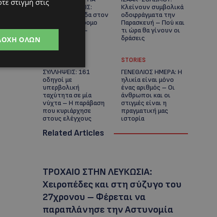
τε στιγμή στις
ΚΑΘΥΣΤΕΡΗΣΕΙΣ:
Κλείνουν συμβολικά
Κλειστή λωρίδα στον
οδοφράγματα την
αυτοκινητόδρομο
Παρασκευή – Πού και
Αμμοχώστου –
τι ώρα θα γίνουν οι
Λάρνακας
δράσεις
ΔΟΧΉ ΌΛΩΝ
UPDATES
STORIES
ΣΥΛΛΗΨΕΙΣ: 161
ΓΕΝΕΘΛΙΟΣ ΗΜΕΡΑ: Η
οδηγοί με
ηλικία είναι μόνο
υπερβολική
ένας αριθμός – Οι
ταχύτητα σε μία
άνθρωποι και οι
νύχτα – Η παράβαση
στιγμές είναι η
που κυριάρχησε
πραγματική μας
στους ελέγχους
ιστορία
Related Articles
ΤΡΟΧΑΙΟ ΣΤΗΝ ΛΕΥΚΩΣΙΑ:
Χειροπέδες και στη σύζυγο του
27χρονου – Φέρεται να
παραπλάνησε την Αστυνομία