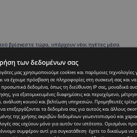
ού βρίσκεστε τώρα, υπάρχουν νέοι ηγέτες μέσα
ο έργο. Ορισμένες φορές δεν τους βλέπουμε και
ρήση των δεδομένων σας
ούν τους εαυτούς τους «ηγέτες» ακόμη, όμως όλοι
στην εκπαίδευση και σε πόρους. Εργάζομαι για την
εργάτες μας χρησιμοποιούμε cookies και παρόμοιες τεχνολογίες 
. Είναι κάτι που βρίσκεται πολύ κοντά στην καρδιά
ι να έχουμε πρόσβαση σε πληροφορίες στη συσκευή σας και να
 προσωπικά δεδομένα, όπως τη διεύθυνση IP σας, μοναδικά αν
ια να εξυψώσω την επόμενη γενιά, προκειμένου να
σης, για εξατομικευμένες διαφημίσεις και περιεχόμενο, μέτρη
ον για τις κοινότητές της», σύμφωνα με το διάσημο
υ, ανάλυση κοινού και βελτίωση υπηρεσιών.
Προμηθευτές τρίτων
 να επεξεργάζονται τα δεδομένα σας για αυτούς και άλλους σκο
ένης της χρήσης ακριβών δεδομένων γεωεντοπισμού και χαρα
λογές σας ισχύουν μόνο για αυτόν τον ιστότοπο. Ορισμένοι πρ
ampion the Queen’s
 έννομο συμφέρον αντί για συγκατάθεση· έχετε το δικαίωμα να α