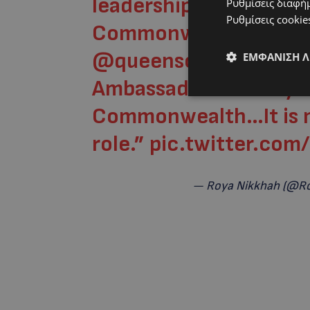
leadership and young 
Ρυθμίσεις διαφή
Ρυθμίσεις cookie
Commonwealth
@nao
@queenscomtrust
Pla
ΕΜΦΆΝΙΣΗ 
Ambassador. “I always
Commonwealth…It is my
role.”
pic.twitter.com/
— Roya Nikkhah (@R