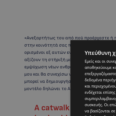
«Ανεξαρτήτως του από πού προέρχεστε ή π
στην κοινότητά σας που επιτελούν θαυμάσι
Υπεύθυνη χ
ορισμένοι εξ αυτών ενδέχεται να μην θεωρ
αξίζουν τη στήριξή μας και την πρόσβαση 
Εμείς και οι συν
εμψύχωση νέων ανθρώπων εδώ και 25 χρόνια
αποθηκεύουμε κα
επεξεργαζόμαστε
μου και θα συνεχίσω να κάνω ό,τι μπορώ γ
δεδομένα περιήγη
μπορεί να δημιουργήσει ένα καλύτερο μέλλ
και περιεχομένο
μοντέλο δηλώνει το ΑΠΕ-ΜΠΕ.
ενδέχεται επίσης
συμπεριλαμβανομ
συσκευής. Οι επι
A catwalk queen to ch
να βασίζονται σε