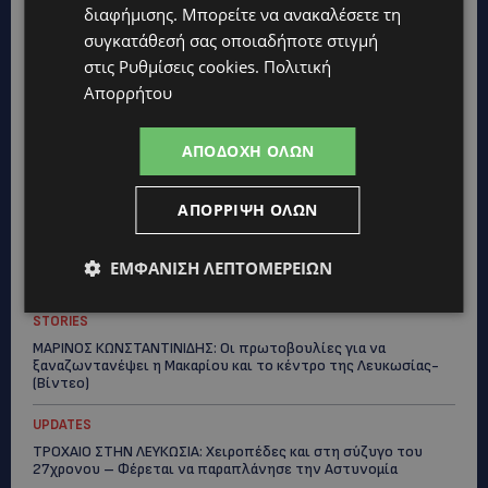
διαφήμισης
. Μπορείτε να ανακαλέσετε τη
UPDATES
συγκατάθεσή σας οποιαδήποτε στιγμή
ΤΑΣΟΣ ΧΑΤΖΗΓΙΟΒΑΝΗΣ: Η συγκλονιστική ιστορία του
στις
Ρυθμίσεις cookies
.
Πολιτική
12χρονου Δημήτρη και η δωρεά των 12.500 ευρώ που του
έδωσε ελπίδα
Απορρήτου
STORIES
ΑΠΟΔΟΧΉ ΌΛΩΝ
ΕΞΩΤΙΚΑ ΖΩΑ ΣΤΗΝ ΚΥΠΡΟ: Πότε επιτρέπεται και πότε
απαγορεύεται να έχεις μαϊμού ως κατοικίδιο – Ποια ζώα
μπορείς να διατηρείς νόμιμα
ΑΠΌΡΡΙΨΗ ΌΛΩΝ
UPDATES
ΧΩΡΙΣ ΣΩΣΣΙΒΙΟ Η ΘΑΛΑΣΣΙΑ ΣΥΝΔΕΣΗ ΚΥΠΡΟΥ-ΕΛΛΑΔΑΣ:
ΕΜΦΆΝΙΣΗ ΛΕΠΤΟΜΕΡΕΙΏΝ
«Χωρίς επιδότηση το πλοίο δεν θα ξανασηκώσει άγκυρα»
STORIES
ΜΑΡΙΝΟΣ ΚΩΝΣΤΑΝΤΙΝΙΔΗΣ: Οι πρωτοβουλίες για να
ξαναζωντανέψει η Μακαρίου και το κέντρο της Λευκωσίας-
(Βίντεο)
UPDATES
ΤΡΟΧΑΙΟ ΣΤΗΝ ΛΕΥΚΩΣΙΑ: Χειροπέδες και στη σύζυγο του
27χρονου – Φέρεται να παραπλάνησε την Αστυνομία