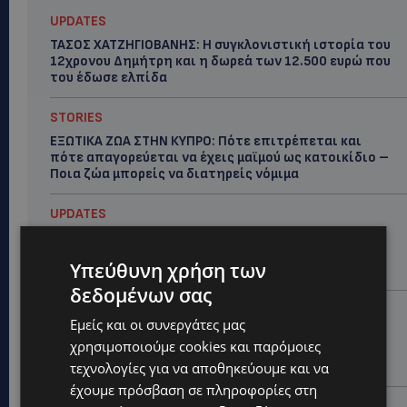
UPDATES
ΤΑΣΟΣ ΧΑΤΖΗΓΙΟΒΑΝΗΣ: Η συγκλονιστική ιστορία του
12χρονου Δημήτρη και η δωρεά των 12.500 ευρώ που
του έδωσε ελπίδα
STORIES
ΕΞΩΤΙΚΑ ΖΩΑ ΣΤΗΝ ΚΥΠΡΟ: Πότε επιτρέπεται και
πότε απαγορεύεται να έχεις μαϊμού ως κατοικίδιο –
Ποια ζώα μπορείς να διατηρείς νόμιμα
UPDATES
ΧΩΡΙΣ ΣΩΣΣΙΒΙΟ Η ΘΑΛΑΣΣΙΑ ΣΥΝΔΕΣΗ ΚΥΠΡΟΥ-
ΕΛΛΑΔΑΣ: «Χωρίς επιδότηση το πλοίο δεν θα
Υπεύθυνη χρήση των
ξανασηκώσει άγκυρα»
δεδομένων σας
STORIES
Εμείς και οι συνεργάτες μας
ΜΑΡΙΝΟΣ ΚΩΝΣΤΑΝΤΙΝΙΔΗΣ: Οι πρωτοβουλίες για να
χρησιμοποιούμε cookies και παρόμοιες
ξαναζωντανέψει η Μακαρίου και το κέντρο της
Λευκωσίας-(Βίντεο)
τεχνολογίες για να αποθηκεύουμε και να
έχουμε πρόσβαση σε πληροφορίες στη
UPDATES