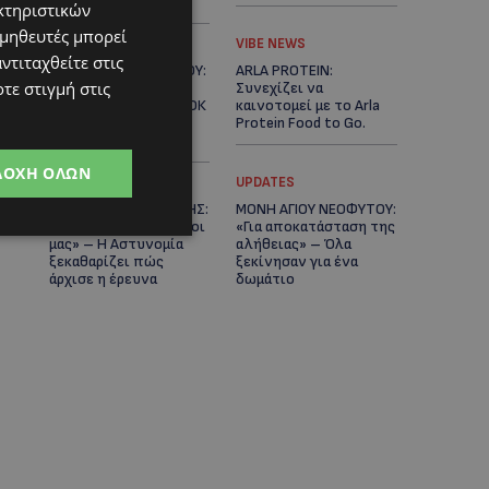
Κράτος
κτηριστικών
ομηθευτές μπορεί
LIFESTYLE
VIBE NEWS
ντιταχθείτε στις
ΕΛΕΝΑ ΠΑΠΑΔΟΠΟΥΛΟΥ:
ARLA PROTEIN:
τε στιγμή στις
Από τη σκηνή στην
Συνεχίζει να
Αντιπροεδρία του ΘΟΚ
καινοτομεί με το Arla
– «Μεγάλη τιμή και
Protein Food to Go.
μεγάλη ευθύνη»
ΔΟΧΉ ΌΛΩΝ
UPDATES
UPDATES
ΜΑΚΑΡΙΟΣ ΔΡΟΥΣΙΩΤΗΣ:
ΜΟΝΗ ΑΓΙΟΥ ΝΕΟΦΥΤΟΥ:
«Δεν ξεκινήσαμε μόνοι
«Για αποκατάσταση της
μας» – Η Αστυνομία
αλήθειας» – Όλα
ξεκαθαρίζει πώς
ξεκίνησαν για ένα
άρχισε η έρευνα
δωμάτιο