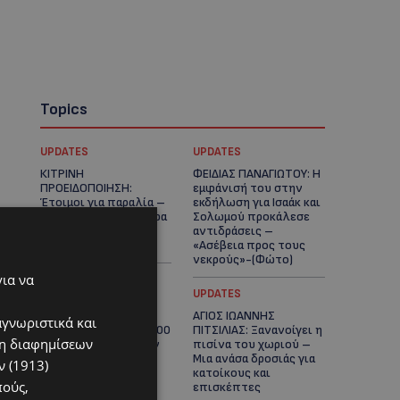
Topics
UPDATES
UPDATES
ΚΙΤΡΙΝΗ
ΦΕΙΔΙΑΣ ΠΑΝΑΓΙΩΤΟΥ: Η
ΠΡΟΕΙΔΟΠΟΙΗΣΗ:
εμφάνισή του στην
Έτοιμοι για παραλία –
εκδήλωση για Ισαάκ και
Στους 40°C και σήμερα
Σολωμού προκάλεσε
η Κύπρος-Πότε θα
αντιδράσεις –
τεθεί σε ισχύ
«Ασέβεια προς τους
νεκρούς»-(Φώτο)
για να
UPDATES
UPDATES
ΔΗΜΟΣ ΛΑΤΣΙΩΝ –
ΑΓΙΟΣ ΙΩΑΝΝΗΣ
αγνωριστικά και
ΓΕΡΙΟΥ: Πάνω από 8.000
ΠΙΤΣΙΛΙΑΣ: Ξανανοίγει η
ση διαφημίσεων
υπογραφές κατά των
πισίνα του χωριού –
Δομών Ανηλίκων –
Μια ανάσα δροσιάς για
 (1913)
Ζητούν γραπτή
κατοίκους και
πούς,
δέσμευση από το
επισκέπτες