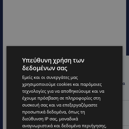
Υπεύθυνη χρήση των
Hot this week
δεδομένων σας
UPDATES
Εμείς και οι συνεργάτες μας
ΛΕΩΦΟΡΟΣ ΤΣΕΡΙΟΥ: Άνοιξε ο δρόμος, αλλά άρχισαν τα
χρησιμοποιούμε cookies και παρόμοιες
παράπονα των πολιτών – «Έγινε σωστά ο
τεχνολογίες για να αποθηκεύουμε και να
σχεδιασμός;»
έχουμε πρόσβαση σε πληροφορίες στη
συσκευή σας και να επεξεργαζόμαστε
VIBE NEWS
προσωπικά δεδομένα, όπως τη
Νέος Γενικός Διευθυντής του Hilton Nicosia ο Ilio
διεύθυνση IP σας, μοναδικά
Rodoni
αναγνωριστικά και δεδομένα περιήγησης,