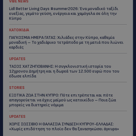
VIBE NEWS
Lidl Better Living Days #summer2026: Ένα μοναδικό ταξίδι
ευεξίας, γεμάτο γεύση, ενέργεια και χαμόγελα σε όλη την
Κύπρο
ΚΑΤΟΙΚΙΔΙΑ
ΠΑΓΚΟΣΜΙΑ ΗΜΕΡΑ ΓΑΤΑΣ: Χιλιάδες στην Κύπρο, καθεμία
μοναδική – Το χαδιάρικο τετράποδο με τη ματιά που λιώνει
καρδιές
UPDATES
ΤΑΣΟΣ ΧΑΤΖΗΓΙΟΒΑΝΗΣ: Η συγκλονιστική ιστορία του
12χρονου Δημήτρη και η δωρεά των 12.500 ευρώ που του
έδωσε ελπίδα
STORIES
ΕΞΩΤΙΚΑ ΖΩΑ ΣΤΗΝ ΚΥΠΡΟ: Πότε επιτρέπεται και πότε
απαγορεύεται να έχεις μαϊμού ως κατοικίδιο – Ποια ζώα
μπορείς να διατηρείς νόμιμα
UPDATES
ΧΩΡΙΣ ΣΩΣΣΙΒΙΟ Η ΘΑΛΑΣΣΙΑ ΣΥΝΔΕΣΗ ΚΥΠΡΟΥ-ΕΛΛΑΔΑΣ:
«Χωρίς επιδότηση το πλοίο δεν θα ξανασηκώσει άγκυρα»