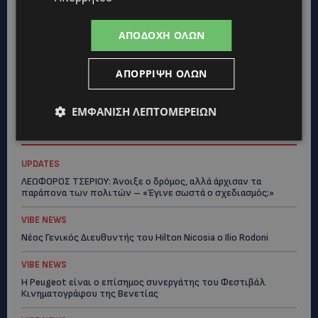
ΑΠΟΔΟΧΉ ΌΛΩΝ
ΑΠΌΡΡΙΨΗ ΌΛΩΝ
ΕΜΦΆΝΙΣΗ ΛΕΠΤΟΜΕΡΕΙΏΝ
Topics
UPDATES
ΛΕΩΦΟΡΟΣ ΤΣΕΡΙΟΥ: Άνοιξε ο δρόμος, αλλά άρχισαν τα
παράπονα των πολιτών – «Έγινε σωστά ο σχεδιασμός;»
VIBE NEWS
Νέος Γενικός Διευθυντής του Hilton Nicosia ο Ilio Rodoni
VIBE NEWS
Η Peugeot είναι ο επίσημος συνεργάτης του Φεστιβάλ
Κινηματογράφου της Βενετίας