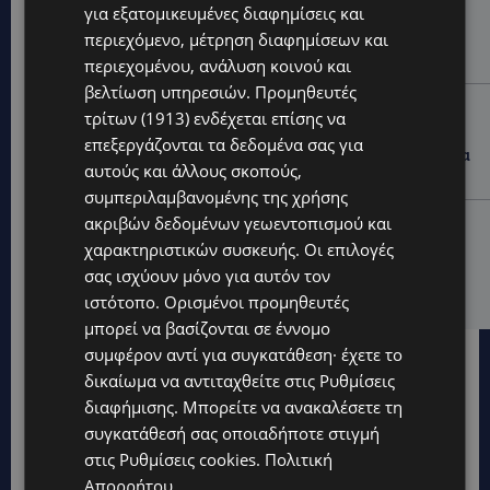
VIBE NEWS
για εξατομικευμένες διαφημίσεις και
περιεχόμενο, μέτρηση διαφημίσεων και
Η Peugeot είναι ο επίσημος συνεργάτης του
Φεστιβάλ Κινηματογράφου της Βενετίας
περιεχομένου, ανάλυση κοινού και
βελτίωση υπηρεσιών.
Προμηθευτές
VIBE NEWS
τρίτων (1913)
ενδέχεται επίσης να
Lidl Better Living Days #summer2026: Ένα μοναδικό
επεξεργάζονται τα δεδομένα σας για
ταξίδι ευεξίας, γεμάτο γεύση, ενέργεια και χαμόγελα
αυτούς και άλλους σκοπούς,
σε όλη την Κύπρο
συμπεριλαμβανομένης της χρήσης
ακριβών δεδομένων γεωεντοπισμού και
ΚΑΤΟΙΚΙΔΙΑ
χαρακτηριστικών συσκευής. Οι επιλογές
ΠΑΓΚΟΣΜΙΑ ΗΜΕΡΑ ΓΑΤΑΣ: Χιλιάδες στην Κύπρο,
καθεμία μοναδική – Το χαδιάρικο τετράποδο με τη
σας ισχύουν μόνο για αυτόν τον
ματιά που λιώνει καρδιές
ιστότοπο. Ορισμένοι προμηθευτές
μπορεί να βασίζονται σε έννομο
συμφέρον αντί για συγκατάθεση· έχετε το
δικαίωμα να αντιταχθείτε στις
Ρυθμίσεις
διαφήμισης
. Μπορείτε να ανακαλέσετε τη
συγκατάθεσή σας οποιαδήποτε στιγμή
στις
Ρυθμίσεις cookies
.
Πολιτική
Απορρήτου