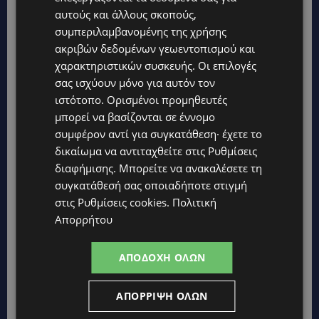
STORIES
αυτούς και άλλους σκοπούς,
ΓΕΝΕΘΛΙΟΣ ΗΜΕΡΑ: Η ηλικία είναι μόνο ένας αριθμός – Οι
συμπεριλαμβανομένης της χρήσης
άνθρωποι και οι στιγμές είναι η πραγματική μας ιστορία
ακριβών δεδομένων γεωεντοπισμού και
STORIES
χαρακτηριστικών συσκευής. Οι επιλογές
ΕΛΕΝΑ ΑΝΤΩΝΙΑΔΟΥ: Αγώνας ζωής για τη 37χρονη μητέρα
σας ισχύουν μόνο για αυτόν τον
τριών παιδιών – Έρανος για τη θεραπεία της στην Αγγλία
ιστότοπο. Ορισμένοι προμηθευτές
UPDATES
μπορεί να βασίζονται σε έννομο
ΚΑΤΑΓΓΕΛΙΑ: Για άνδρα που φέρεται να παρενοχλούσε
συμφέρον αντί για συγκατάθεση· έχετε το
γυναίκες στο Δασούδι – Σε εξέλιξη οι αστυνομικές έρευνες
δικαίωμα να αντιταχθείτε στις
Ρυθμίσεις
διαφήμισης
. Μπορείτε να ανακαλέσετε τη
UPDATES
συγκατάθεσή σας οποιαδήποτε στιγμή
ΛΕΥΚΩΣΙΑ: Γιατί ένας 16χρονος φέρεται να έβαλε φωτιά σε
ιστορική μπυραρία – Η Αστυνομία αναζητεί το κίνητρο
στις
Ρυθμίσεις cookies
.
Πολιτική
Απορρήτου
UPDATES
ΛΑΤΣΙΑ-ΓΕΡΙ: Στο επίκεντρο η δημιουργία δομών για
ασυνόδευτους ανήλικους – Αντιδρά ο Δήμος, στηρίζει υπό
ΑΠΟΔΟΧΉ ΌΛΩΝ
προϋποθέσεις το Κίνημα Οικολόγων
UPDATES
ΑΠΌΡΡΙΨΗ ΌΛΩΝ
ΣΤΟ «ΚΟΚΚΙΝΟ» Η ΖΕΣΤΗ: Νέα κίτρινη προειδοποίηση και