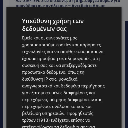
ΛΑΤΣΙΑ-ΓΕΡΙ: Στο επίκεντρο η δημιουργία δομών για
ασυνόδευτους ανήλικους – Αντιδρά ο Δήμος,
στηρίζει υπό προϋποθέσεις το Κίνημα Οικολόγων
Υπεύθυνη χρήση των
δεδομένων σας
Εμείς και οι συνεργάτες μας
χρησιμοποιούμε cookies και παρόμοιες
τεχνολογίες για να αποθηκεύουμε και να
έχουμε πρόσβαση σε πληροφορίες στη
συσκευή σας και να επεξεργαζόμαστε
προσωπικά δεδομένα, όπως τη
διεύθυνση IP σας, μοναδικά
αναγνωριστικά και δεδομένα περιήγησης,
για εξατομικευμένες διαφημίσεις και
περιεχόμενο, μέτρηση διαφημίσεων και
περιεχομένου, ανάλυση κοινού και
βελτίωση υπηρεσιών.
Προμηθευτές
Topics
τρίτων (1913)
ενδέχεται επίσης να
επεξεργάζονται τα δεδομένα σας για