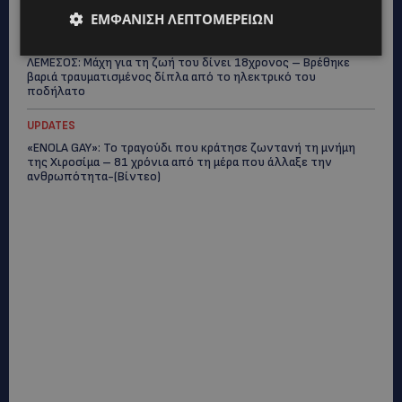
40άρια στο εσωτερικό
ΕΜΦΆΝΙΣΗ ΛΕΠΤΟΜΕΡΕΙΏΝ
UPDATES
ΛΕΜΕΣΟΣ: Μάχη για τη ζωή του δίνει 18χρονος – Βρέθηκε
βαριά τραυματισμένος δίπλα από το ηλεκτρικό του
ποδήλατο
UPDATES
«ENOLA GAY»: Το τραγούδι που κράτησε ζωντανή τη μνήμη
της Χιροσίμα – 81 χρόνια από τη μέρα που άλλαξε την
ανθρωπότητα-(Bίντεο)