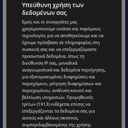
Υπεύθυνη χρήση των
δεδομένων σας
Εμείς και οι συνεργάτες μας
χρησιμοποιούμε cookies και παρόμοιες
τεχνολογίες για να αποθηκεύουμε και να
έχουμε πρόσβαση σε πληροφορίες στη
συσκευή σας και να επεξεργαζόμαστε
προσωπικά δεδομένα, όπως τη
διεύθυνση IP σας, μοναδικά
αναγνωριστικά και δεδομένα περιήγησης,
για εξατομικευμένες διαφημίσεις και
περιεχόμενο, μέτρηση διαφημίσεων και
Topics
περιεχομένου, ανάλυση κοινού και
βελτίωση υπηρεσιών.
Προμηθευτές
UPDATES
τρίτων (1913)
ενδέχεται επίσης να
ΦΕΙΔΙΑΣ ΠΑΝΑΓΙΩΤΟΥ: Η εμφάνισή του στην εκδήλωση για
επεξεργάζονται τα δεδομένα σας για
Ισαάκ και Σολωμού προκάλεσε αντιδράσεις – «Ασέβεια προς
τους νεκρούς»-(Φώτο)
αυτούς και άλλους σκοπούς,
συμπεριλαμβανομένης της χρήσης
UPDATES