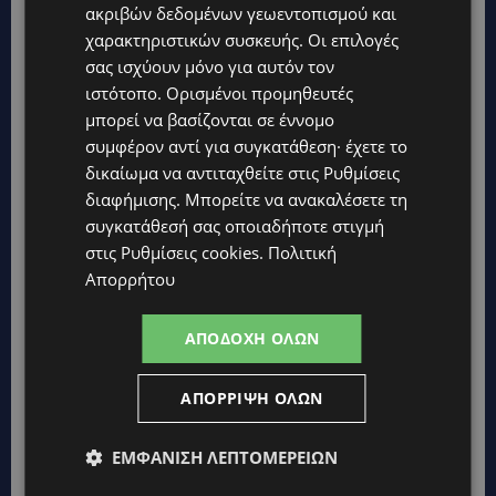
ακριβών δεδομένων γεωεντοπισμού και
ΔΗΜΟΣ ΛΑΤΣΙΩΝ – ΓΕΡΙΟΥ: Πάνω από 8.000 υπογραφές κατά
χαρακτηριστικών συσκευής. Οι επιλογές
των Δομών Ανηλίκων – Ζητούν γραπτή δέσμευση από το
Κράτος
σας ισχύουν μόνο για αυτόν τον
ιστότοπο. Ορισμένοι προμηθευτές
UPDATES
μπορεί να βασίζονται σε έννομο
ΑΓΙΟΣ ΙΩΑΝΝΗΣ ΠΙΤΣΙΛΙΑΣ: Ξανανοίγει η πισίνα του χωριού –
συμφέρον αντί για συγκατάθεση· έχετε το
Μια ανάσα δροσιάς για κατοίκους και επισκέπτες
δικαίωμα να αντιταχθείτε στις
Ρυθμίσεις
LIFESTYLE
διαφήμισης
. Μπορείτε να ανακαλέσετε τη
ΕΛΕΝΑ ΠΑΠΑΔΟΠΟΥΛΟΥ: Από τη σκηνή στην Αντιπροεδρία του
συγκατάθεσή σας οποιαδήποτε στιγμή
ΘΟΚ – «Μεγάλη τιμή και μεγάλη ευθύνη»
στις
Ρυθμίσεις cookies
.
Πολιτική
Απορρήτου
VIBE NEWS
ARLA PROTEIN: Συνεχίζει να καινοτομεί με το Arla Protein Food
to Go.
ΑΠΟΔΟΧΉ ΌΛΩΝ
UPDATES
ΜΑΚΑΡΙΟΣ ΔΡΟΥΣΙΩΤΗΣ: «Δεν ξεκινήσαμε μόνοι μας» – Η
ΑΠΌΡΡΙΨΗ ΌΛΩΝ
Αστυνομία ξεκαθαρίζει πώς άρχισε η έρευνα
UPDATES
ΕΜΦΆΝΙΣΗ ΛΕΠΤΟΜΕΡΕΙΏΝ
ΜΟΝΗ ΑΓΙΟΥ ΝΕΟΦΥΤΟΥ: «Για αποκατάσταση της αλήθειας» –