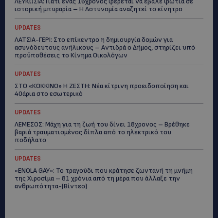
ΛΕΥΚΩΣΙΑ: Γιατί ένας 16χρονος φέρεται να έβαλε φωτιά σε
ιστορική μπυραρία – Η Αστυνομία αναζητεί το κίνητρο
UPDATES
ΛΑΤΣΙΑ-ΓΕΡΙ: Στο επίκεντρο η δημιουργία δομών για
ασυνόδευτους ανήλικους – Αντιδρά ο Δήμος, στηρίζει υπό
προϋποθέσεις το Κίνημα Οικολόγων
UPDATES
ΣΤΟ «ΚΟΚΚΙΝΟ» Η ΖΕΣΤΗ: Νέα κίτρινη προειδοποίηση και
40άρια στο εσωτερικό
UPDATES
ΛΕΜΕΣΟΣ: Μάχη για τη ζωή του δίνει 18χρονος – Βρέθηκε
βαριά τραυματισμένος δίπλα από το ηλεκτρικό του
ποδήλατο
UPDATES
«ENOLA GAY»: Το τραγούδι που κράτησε ζωντανή τη μνήμη
της Χιροσίμα – 81 χρόνια από τη μέρα που άλλαξε την
ανθρωπότητα-(Bίντεο)