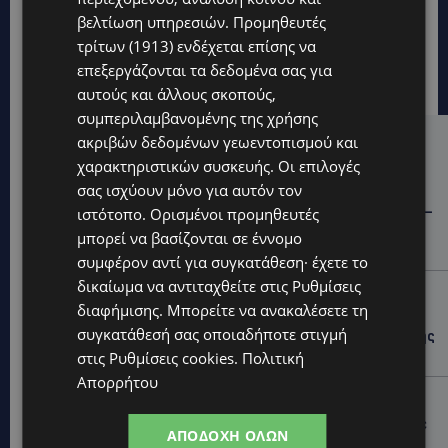
βελτίωση υπηρεσιών.
Προμηθευτές
τρίτων (1913)
ενδέχεται επίσης να
επεξεργάζονται τα δεδομένα σας για
αυτούς και άλλους σκοπούς,
συμπεριλαμβανομένης της χρήσης
ακριβών δεδομένων γεωεντοπισμού και
Hot this week
χαρακτηριστικών συσκευής. Οι επιλογές
STORIES
σας ισχύουν μόνο για αυτόν τον
ΓΕΝΕΘΛΙΟΣ ΗΜΕΡΑ: Η ηλικία είναι μόνο ένας αριθμός –
ιστότοπο. Ορισμένοι προμηθευτές
Οι άνθρωποι και οι στιγμές είναι η πραγματική μας
μπορεί να βασίζονται σε έννομο
ιστορία
συμφέρον αντί για συγκατάθεση· έχετε το
δικαίωμα να αντιταχθείτε στις
Ρυθμίσεις
STORIES
διαφήμισης
. Μπορείτε να ανακαλέσετε τη
ΕΛΕΝΑ ΑΝΤΩΝΙΑΔΟΥ: Αγώνας ζωής για τη 37χρονη
συγκατάθεσή σας οποιαδήποτε στιγμή
μητέρα τριών παιδιών – Έρανος για τη θεραπεία της
στην Αγγλία
στις
Ρυθμίσεις cookies
.
Πολιτική
Απορρήτου
UPDATES
ΚΑΤΑΓΓΕΛΙΑ: Για άνδρα που φέρεται να παρενοχλούσε
ΑΠΟΔΟΧΉ ΌΛΩΝ
γυναίκες στο Δασούδι – Σε εξέλιξη οι αστυνομικές