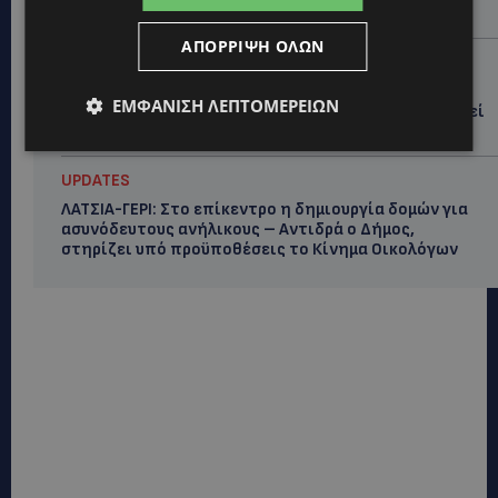
έρευνες
ΑΠΌΡΡΙΨΗ ΌΛΩΝ
UPDATES
ΛΕΥΚΩΣΙΑ: Γιατί ένας 16χρονος φέρεται να έβαλε
ΕΜΦΆΝΙΣΗ ΛΕΠΤΟΜΕΡΕΙΏΝ
φωτιά σε ιστορική μπυραρία – Η Αστυνομία αναζητεί
το κίνητρο
UPDATES
ΛΑΤΣΙΑ-ΓΕΡΙ: Στο επίκεντρο η δημιουργία δομών για
ασυνόδευτους ανήλικους – Αντιδρά ο Δήμος,
στηρίζει υπό προϋποθέσεις το Κίνημα Οικολόγων